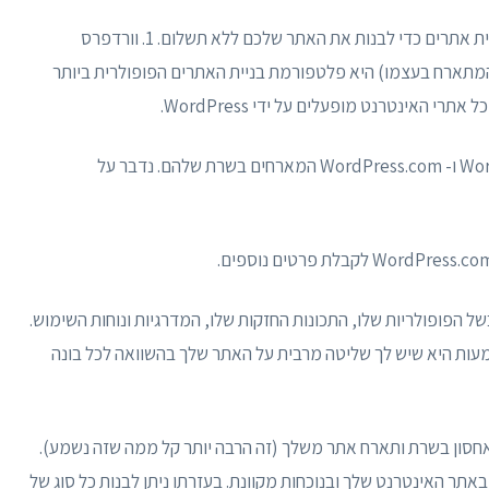
עם זאת, בואו נסתכל על הפלטפורמות המובילות לבניית אתרים כדי לבנות את האתר שלכם ללא תשלום. 1. וורדפרס
דפרס WordPress.org (המכונה גם WordPress המתארח בעצמו) היא פלטפורמת בניית האתרים הפופולרית ביותר
קיימות שתי גרסאות של WordPress. יש WordPress.org ו- WordPress.com המארחים בשרת שלהם. נדבר על
 הפופולריות שלו, התכונות החזקות שלו, המדרגיות ונוחות השימוש.
מעות היא שיש לך שליטה מרבית על האתר שלך בהשוואה לכל בונה
 אחסון בשרת ותארח אתר משלך (זה הרבה יותר קל ממה שזה נשמע).
אתר האינטרנט שלך ובנוכחות מקוונת. בעזרתו ניתן לבנות כל סוג של