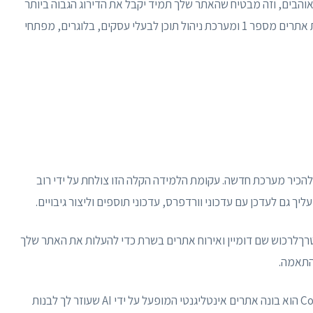
S חזקים שמנועי חיפוש אוהבים, וזה מבטיח שהאתר שלך תמיד יקבל את הדירוג הגבוה ביותר
במנועי החיפוש. מכל הסיבות לעיל, וורדפרס היא בניית אתרים מספר 1 ומערכת ניהול תוכן לבעלי עסקים, בלוגרים, מפתחי
להכיר מערכת חדשה. עקומת הלמידה הקלה הזו צולחת על ידי רוב
 גם לעדכן עם עדכוני וורדפרס, עדכוני תוספים וליצור גיבויים.
טרךלרכוש שם דומיין ואירוח אתרים בשרת כדי להעלות את האתר שלך
2. בניית אתרים בעזרת בונה אתרים Constant Contact הוא בונה אתרים אינטליגנטי המופעל על ידי AI שעוזר לך לבנות