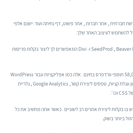
רשת חברתית , אתר חברות , אתר פשוט, דף נחיתה ועוד. ישנם אלפי
כול להשתמש לעיצוב האתר שלך.
יש בו גם בוני דפים גרור ושחרר מדהימים כמו SeedProd , Beaver Builder ו- Divi המאפשרים לך ליצור בקלות פריסות
בונה עמודים SeedProd תקבל גם גישה ליותר מ -58,000 תוספי וורדפרס בחינם . אלה כמו אפליקציות עבור WordPress
שמוסיפות תכונות ופונקציונליות נוספות לאתר שלך כגון עגלת קניות, טפסים ליצירת קשר, Google Analytics , גלריית
 '.
 בו בקלות ליצירת אתרים רב לשוניים . כאשר אתה מחשיב את כל
זול ביותר בשוק.