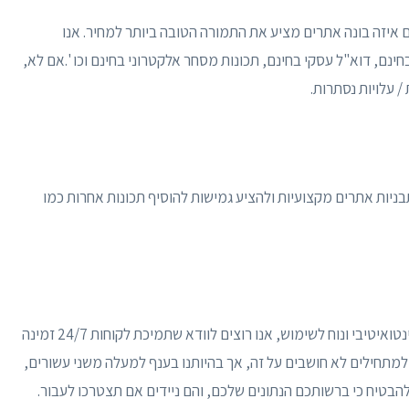
 איזה בונה אתרים מציע את התמורה הטובה ביותר למחיר. אנו
אלים שאלות כמו האם הוא מציע דומיין חינם, SSL בחינם, דוא"ל עסקי בחינם, תכונות מסחר אלקטרוני בחינם וכו '.אם לא,
 עלויות נסתרות.
תבניות אתרים מקצועיות ולהציע גמישות להוסיף תכונות אחרות כמו
– למרות שאנו מצפים מבוני האתרים להציע ממשק אינטואיטיבי ונוח לשימוש, אנו רוצים לוודא שתמיכת לקוחות 24/7 זמינה
ת למתחילים לא חושבים על זה, אך בהיותנו בענף למעלה משני עשורים,
הבטיח כי ברשותכם הנתונים שלכם, והם ניידים אם תצטרכו לעבור.