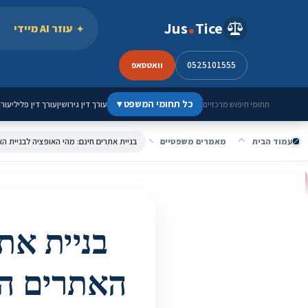
ילוג לתוכן
Jus
Tice
עוזר AI מיידי
0525101555
וואטסאפ
כל תחומי המשפט
▾
עורך דין גירושין
עורך דין פלילי
עורך
תחומי חיפוש מרכזיים
עמוד הבית
מאמרים משפטיים
בניית אתרים חינם: מהי האופציה לבניית ה
בניית את
האתרים הט