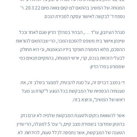
המנוחה של המשיב בהתאם לצו קיום צוואה מיום 20.3.22. ר'
נספח ד' לבקשה לאישור עסקה למכירת הנכס.
מנהל העיזבון, עו"ד …, הבהיר במהלך הדיון שגם לאחר וככל
שיינתן אישור בית משפט להסכם המכר, הרי שבהתאם להוראות
ההסכם, מלוא התמורה תופקד בידיו הנאמנות, וכי היא תחולק
לבעלי הזכויות בנכס, קרי, יורשי המנוחה, בהתקיים תנאים כפי
שמפורט בפרו' הדיון.
די במצב דברים זה, על מנת להבטיח, למצער בשלב זה, את
טענותיה הכספיות של המבקשת בכל הנוגע ל"קורת גג מעל
ראשו של המשיב", וכיוצא בזה.
אשר להשוואת נזקים ולטענת המבקשת שלפיה לא יגרם נזק
בהינתן שמדובר בשמירת מצב קיים, ר' עמ' 5 למעלה, הרי שדין
הטענה של המבקשת, אשר נתפסה לכלל טעות, להידחות. לא