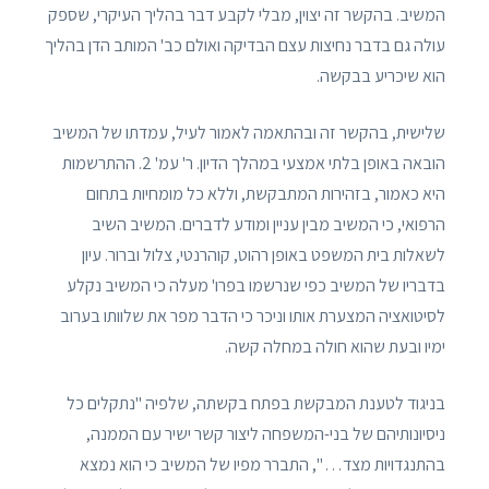
המשיב. בהקשר זה יצוין, מבלי לקבע דבר בהליך העיקרי, שספק
עולה גם בדבר נחיצות עצם הבדיקה ואולם כב' המותב הדן בהליך
הוא שיכריע בבקשה.
שלישית, בהקשר זה ובהתאמה לאמור לעיל, עמדתו של המשיב
הובאה באופן בלתי אמצעי במהלך הדיון. ר' עמ' 2. ההתרשמות
היא כאמור, בזהירות המתבקשת, וללא כל מומחיות בתחום
הרפואי, כי המשיב מבין עניין ומודע לדברים. המשיב השיב
לשאלות בית המשפט באופן רהוט, קוהרנטי, צלול וברור. עיון
בדבריו של המשיב כפי שנרשמו בפרו' מעלה כי המשיב נקלע
לסיטואציה המצערת אותו וניכר כי הדבר מפר את שלוותו בערוב
ימיו ובעת שהוא חולה במחלה קשה.
בניגוד לטענת המבקשת בפתח בקשתה, שלפיה "נתקלים כל
ניסיונותיהם של בני-המשפחה ליצור קשר ישיר עם הממנה,
בהתנגדויות מצד… ", התברר מפיו של המשיב כי הוא נמצא