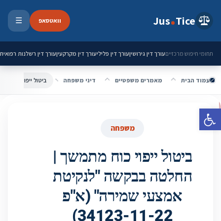
ילוג לתוכן
Jus
Tice
וואטסאפ
☰
פתיחת 
עורך דין גירושין
עורך דין פלילי
עורך דין מקרקעין
עורך דין רשלנות רפואית
תחומי חיפוש מרכזיים
עמוד הבית
מאמרים משפטיים
דיני משפחה
פתח סרגל נגישות
משפחה
ביטול ייפוי כוח מתמשך |
החלטה בבקשה "לנקיטת
אמצעי שמירה" (א"פ
34123-11-22)