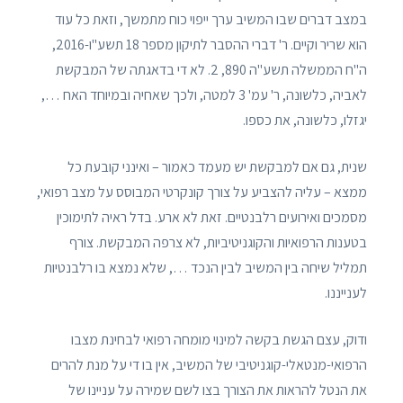
במצב דברים שבו המשיב ערך ייפוי כוח מתמשך, וזאת כל עוד
הוא שריר וקיים. ר' דברי ההסבר לתיקון מספר 18 תשע"ו-2016,
ה"ח הממשלה תשע"ה 890, 2. לא די בדאגתה של המבקשת
לאביה, כלשונה, ר' עמ' 3 למטה, ולכך שאחיה ובמיוחד האח …,
יגזלו, כלשונה, את כספו.
שנית, גם אם למבקשת יש מעמד כאמור – ואינני קובעת כל
ממצא – עליה להצביע על צורך קונקרטי המבוסס על מצב רפואי,
מסמכים ואירועים רלבנטיים. זאת לא ארע. בדל ראיה לתימוכין
בטענות הרפואיות והקוגניטיביות, לא צרפה המבקשת. צורף
תמליל שיחה בין המשיב לבין הנכד …, שלא נמצא בו רלבנטיות
לענייננו.
ודוק, עצם הגשת בקשה למינוי מומחה רפואי לבחינת מצבו
הרפואי-מנטאלי-קוגניטיבי של המשיב, אין בו די על מנת להרים
את הנטל להראות את הצורך בצו לשם שמירה על עניינו של