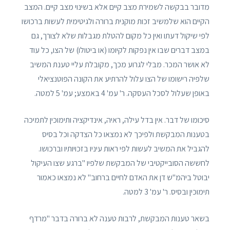
מדובר בבקשה לשמירת מצב קיים אלא בשינוי מצב קיים. המצב
הקיים הוא שלמשיב זכות מוקנית ברורה ולגיטימית לעשות ברכושו
לפי שיקול דעתו ואין כל מקום להטלת מגבלות שלא לצורך, גם
במצב דברים שבו אין נפקות לקיומו (או ביטולו) של הצו, כל עוד
לא אושר המכר. מבלי לגרוע מכך, מקובלת עליי טענת המשיב
שלפיה רישומו של הצו עלול להרתיע את הקונה הפוטנציאלי
באופן שעלול לסכל העסקה. ר' עמ' 4 באמצע; עמ' 5 למטה.
סיכומו של דבר. אין בדל עילה, ראיה, אינדיקציה ותימוכין לתמיכה
בטענות המבקשת ולפיכך לא נמצאו כל הצדקה וכל בסיס
להגביל את המשיב לעשות לפי ראות עיניו בזכויותיו וברכושו.
לחששה הסובייקטיבי של המבקשת שלפיו "ברגע שצו העיקול
יבוטל ביהמ"ש דן את האדם לחיים ברחוב" לא נמצאו כאמור
תימוכין ובסיס. ר' עמ' 3 למטה.
בשאר טענות המבקשת, לרבות טענה לא ברורה בדבר "מרדף