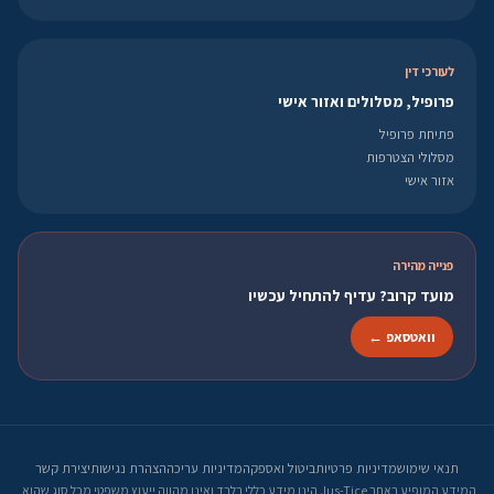
לעורכי דין
פרופיל, מסלולים ואזור אישי
פתיחת פרופיל
מסלולי הצטרפות
אזור אישי
פנייה מהירה
מועד קרוב? עדיף להתחיל עכשיו
וואטסאפ ←
תנאי שימוש
מדיניות פרטיות
ביטול ואספקה
מדיניות עריכה
הצהרת נגישות
יצירת קשר
המידע המופיע באתר Jus-Tice הינו מידע כללי בלבד ואינו מהווה ייעוץ משפטי מכל סוג שהוא.