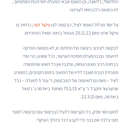
החלטות", כלשונה, וכן הטעם שבאי הפעלת ייפוי הכוח המתמשך,
לא נמצאה רלבנטיות לענייננו.
על יסוד מכלול האמור לעיל, הבקשה לצו
עיקול זמני
, נדחית. צו
עיקול ארעי מיום 20.11.22 מבוטל בזאת. תואיל המזכירות.
לבקשה לעיכוב ביצועה של החלטה זו, לא נמצאה הצדקה
להיעתר. גם בהתעלם מסיכויי הערעור, ככל שיוגש, הרי שדי
בבחינת רכיב מאזן הנוחות, שלגביו אין כל חשש שהתמורה
ממכירת הנכס תועבר לידיו של המשיב בימים הקרובים, כמפורט
לעיל – וזאת גם לשיטתה של המבקשת, ר' עמ' 5 למעלה – ככל
שהערעור יתקבל. ר' ע"א 752/15 מוחמד ביאדסה נ' ג'מאל
ביאדסה, מיום 23.3.15.
למען הסר ספק, כל הקביעות דלעיל הן בקשר עם הבקשה לסעד
זמני בלבד ואין בכך כדי לקבע דבר בהליך העיקרי.