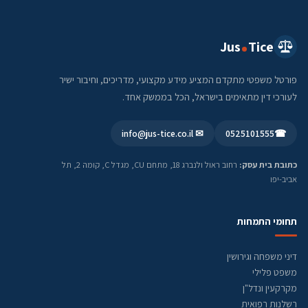
Jus
Tice
פורטל משפטי מתקדם המציע מידע מקצועי, מדריכים, וחיבור ישיר
לעורכי דין מתאימים בישראל, הכל בממשק אחד.
✉ info@jus-tice.co.il
0525101555
☎
כתובת בית עסק:
רחוב ראול ולנברג 18, מתחם CU, מגדל C, קומה 2, תל
אביב-יפו
תחומי התמחות
דיני משפחה וגירושין
משפט פלילי
מקרקעין ונדל"ן
רשלנות רפואית