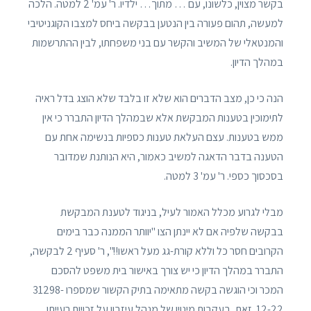
בקשר מצוין, כלשונו, עם … מתוך… ילדיו. ר' עמ' 2 למטה. הלכה
למעשה, תהום פעורה בין הנטען בבקשה ביחס למצבו הקוגניטיבי
והמנטאלי של המשיב והקשר עם בני משפחתו, לבין ההתרשמות
במהלך הדיון.
הנה כי כן, מצב הדברים הוא שלא זו בלבד שלא הוצג בדל ראיה
לתימוכין בטענות המבקשת אלא שבמהלך הדיון התברר כי אין
ממש בטענות. עצם העלאת טענות כספיות בנשימה אחת עם
הטענה בדבר הדאגה למשיב כאמור, היא הנותנת שמדובר
בסכסוך כספי. ר' עמ' 3 למטה.
מבלי לגרוע מכלל האמור לעיל, בניגוד לטענת המבקשת
בבקשה שלפיה אם לא יינתן הצו "יוותר הממנה כבר בימים
הקרובים חסר כל וללא קורת-גג מעל ראשו!!", ר' סעיף 2 לבקשה,
התברר במהלך הדיון כי יש צורך באישור בית משפט להסכם
המכר וכי הוגשה בקשה מתאימה בתיק הקשור שמספרו 31298-
12-22. זאת, בעקבות מינויו של מנהל עיזבון על זכויות רעייתו