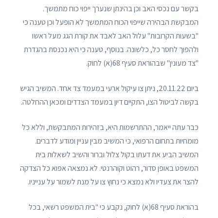
בקשר עם נכסי האב וכן בהינתן שנערך ייפוי כוח מתמשך.
המבקשת הבהירה שייפוי הכוח המתמשך לא הופעל וכן טענה כי
"בשעות הקרובות" עלול האב לאבד את קורת הגג מעל ראשו
ולהפוך לחסר כל, כלשונה. בנוסף, טענה כי היא נכנסת בהגדרת
"צד מעונין" שבהוראת סעיף 68(א) לחוק.
ביום 20.11.22, ניתן צו עיקול ארעי במעמד צד אחד. המשיב הגיש
בקשה לביטול הצו, התקיים דיון במעמד הצדדים ומכאן ההחלטה.
כבר עתה ייאמר, ההתרשמות היא, בזהירות המתבקשת, וללא כל
מומחיות בתחום הרפואי, כי המשיב מבין עניין ומודע לדברים.
המשיב הביע את דעתו בקול צלול וברור והשיב לשאלות בית
המשפט באופן סדור, רהוט וקוהרנטי. לא נמצאה אפוא כל הצדקה
להצר את צעדיו ולא נמצא כי נחוץ צו על מנת לשמור על ענייניו.
בהוראת סעיף 68(א) לחוק, נקבע כי "בית המשפט רשאי, בכל