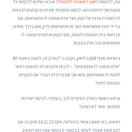
עת, לבקשת
היועץ המשפטי לממשלה
או בא-כוחו או לבקשת צד
מעונין ואף מיזמתו הוא, לנקוט אמצעים זמניים או קבועים הנראים
לו לשמירת עניניו של קטין, ושל אדם שמונה לו אפוטרופוס, אם
על-ידי מינוי אפוטרופוס זמני או אפוטרופוס-לַדין, ואם בדרך אחרת;
וכן רשאי בית המשפט לעשות, אם הקטין או האדם שמונה לו
אפוטרופוס פנה אליו בעצמו".
בהוראת סעיף 68(ג) לחוק, נקבע כי "בפרק זה, למעט בסעיף 80
"אדם שמונה לו אפוטרופוס" – לרבות אדם שבית המשפט רשאי
למנות לו אפוטרופוס, והוא אף אם עדיין לא הוברר אם התקיימו
התנאים למינוי".
ענייננו כאמור בשלב המקדים לכך, בעתירה לביטול ייפוי כוח
מתמשך אשר לא הופעל.
ראשית, כפי שצוין כאמור בהחלטה מיום 16.11.22 ספק רב אם
למבקשת מעמד לעתור בבקשה זו בקשר עם רכוש המשיב