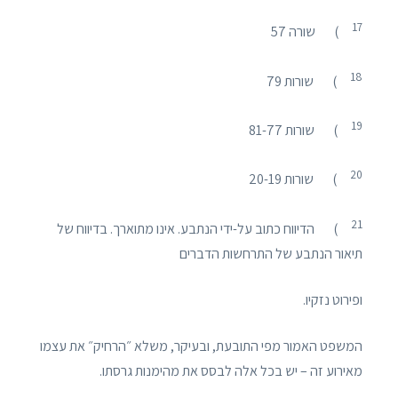
1
7
) שורה 57
1
8
) שורות 79
1
9
) שורות 81-77
2
0
) שורות 20-19
2
1
) הדיווח כתוב על-ידי הנתבע. אינו מתוארך. בדיווח של
תיאור הנתבע של התרחשות הדברים
ופירוט נזקיו.
המשפט האמור מפי התובעת, ובעיקר, משלא ״הרחיק״ את עצמו
מאירוע זה – יש בכל אלה לבסס את מהימנות גרסתו.