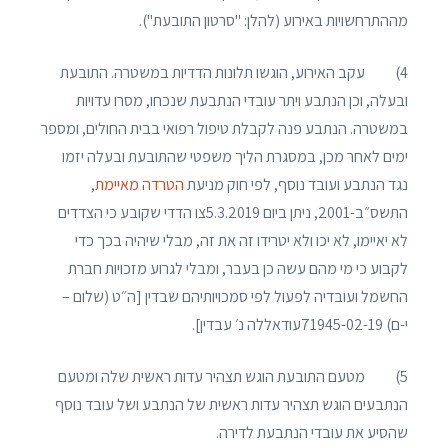
מההתרחשויות באירוע (להלן: "סרטון התובעת").
4) עקב האירוע, הוגשו תלונות הדדיות במשטרה. התובעת
ובעלה, וכן הנתבע ויתר עובדי הנתבעת שנכחו, מסרו עדויות
במשטרה. הנתבע פנה לקבלת טיפול רפואי בבית החולים, ומספר
ימים לאחר מכן, במסגרת הליך משפטי שהתובעת ובעלה יזמו
נגד הנתבע ועובד נוסף, לפי חוק מניעת
הטרדה מאיימת
,
התשס״ב-2001, ניתן ביום 5.3.2019צו הדדי שקובע כי הצדדים
לא יאיימו, לא יכו ולא יטרידו זה את זה, מבלי שיהיה בכך כדי
לקבוע כי מי מהם עשה כן בעבר, ומבלי לגרוע מזכויות חברת
החשמל ועובדיה לפעול לפי סמכויותיהם שבדין [ה״ט (שלום –
י-ם) 71945-02-19עודאללה נ׳ עבדין].
5) מטעם התובעת הוגש תצהיר עדות ראשית שלה ומטעם
הנתבעים הוגש תצהיר עדות ראשית של הנתבע ושל עובד נוסף
שהסיע את עובדי הנתבעת לדירה.