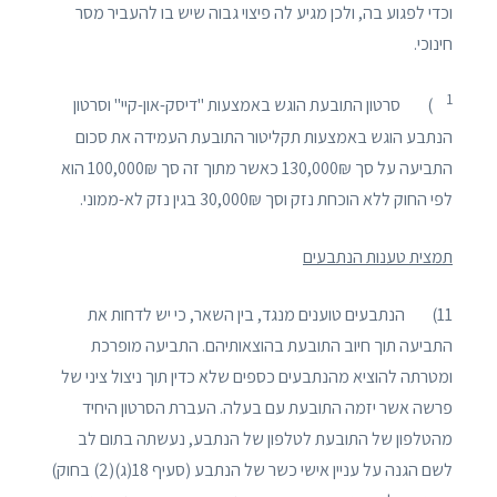
וכדי לפגוע בה, ולכן מגיע לה פיצוי גבוה שיש בו להעביר מסר
חינוכי.
1
) סרטון התובעת הוגש באמצעות "דיסק-און-קיי" וסרטון
הנתבע הוגש באמצעות תקליטור התובעת העמידה את סכום
התביעה על סך 130,000₪ כאשר מתוך זה סך 100,000₪ הוא
לפי החוק ללא הוכחת נזק וסך 30,000₪ בגין נזק לא-ממוני.
תמצית טענות הנתבעים
11) הנתבעים טוענים מנגד, בין השאר, כי יש לדחות את
התביעה תוך חיוב התובעת בהוצאותיהם. התביעה מופרכת
ומטרתה להוציא מהנתבעים כספים שלא כדין תוך ניצול ציני של
פרשה אשר יזמה התובעת עם בעלה. העברת הסרטון היחיד
מהטלפון של התובעת לטלפון של הנתבע, נעשתה בתום לב
לשם הגנה על עניין אישי כשר של הנתבע (סעיף 18(ג)(2) בחוק)