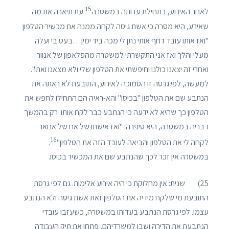
15
לאחר האירוע, בתחילת עדותה במשטרה
עת תיארה את מה
שאירע, היא מסרה כי אשת גיסה לקחה ממנה את מכשיר הטלפון
"ואז אותו עובד דחף אותי נתן לי מכה ביד ימין…בעט בי ועלה
מעלי והלך ואז אני התקשרתי למשטרה מהפלאפון של אנוור
ואחרי זה יצאנו כולנו וחיפשתי את הטלפון שלי ולא מצאנו ואתו".
למעשה, לפי גרסה זו הסמוכה לאירוע, התובעת לא ראתה את
הנתבע שם את הטלפון "בכיסו" והא-ראיה הם התחילו לחפש את
הטלפון כך שהיא לא ידעה כי הנתבע כבר לקח אותו. רק בהמשך
דבריה במשטרה, היא סיפרה: "ואז אישתו של אח של אנואר
16
לקחה לי את הטלפון והביאה לעובד הזה את הטלפון"
.
במשטרה אין זכר לכך שהנתבע שם את המכשיר בכיסו.
25) שנית: אין מחלוקת כי היה אירוע אלימות. גם לפי גרסת
התובעת מי שלקח מידיה את הטלפון זאת אשת גיסה ולא הנתבע
עצמו. לפי גרסת הנתבע בעדותו במשטרה, כשעזבו עובדי
הנתבעת את הדירה ושבו למשרדיהם, פתחו את תיק העבודה