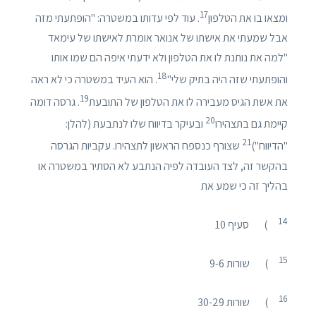
17
ומצאו בו את הטלפון
. עוד לפי עדותו במשטרה: "הופתעתי מזה
אבל שמעתי את אישתו של אנואר אומרת לאישתו של עימאד
"למה את נותנת לו את הטלפון ולא ידעתי איפה הם שמו אותו
18
והופתעתי שזה היה בתיק שלי"
. הוא העיד במשטרה כי לא ראה
19
את אשת הגיס מעבירה לו את הטלפון של התובעת
. גרסה דומה
20
קיימת גם בתצהירו
ובעיקר בדיווח שלו לנתבעת (להלן:
21
"הדיווח")
שצורף כנספח הראשון לתצהירו. עקביות הגרסה
בהקשר זה, לצד העובדה לפיה הנתבע לא הסתיר במשטרה או
בהליך זה כי שמע את
1
4
) סעיף 10
1
5
) שורות 9-6
1
6
) שורות 30-29