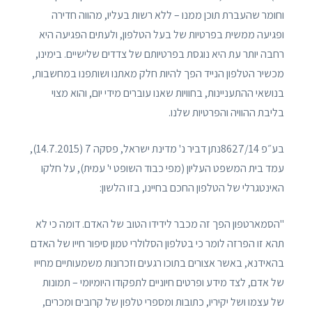
וחומר שהעברת תוכן ממנו – ללא רשות בעליו, מהווה חדירה
ופגיעה ממשית בפרטיות של בעל הטלפון, ולעתים הפגיעה היא
רחבה יותר עת היא נוגסת בפרטיותם של צדדים שלישיים. בימינו,
מכשיר הטלפון הנייד הפך להיות חלק מאתנו ושותפנו במחשבות,
בנושאי ההתעניינות, בחוויות שאנו עוברים מידי יום, והוא מצוי
בליבת ההוויה והפרטיות שלנו.
בע״פ 8627/14נתן דביר נ' מדינת ישראל, פסקה 7 (14.7.2015),
עמד בית המשפט העליון (מפי כבוד השופט י' עמית), על חלקו
האינטגרלי של הטלפון החכם בחיינו, בזו הלשון:
"הסמארטפון הפך זה מכבר לידידו הטוב של האדם. דומה כי לא
תהא זו הפרזה לומר כי בטלפון הסלולרי טמון סיפור חייו של האדם
בהאידנא, באשר אצורים בתוכו רגעים וזכרונות משמעותיים מחייו
של אדם, לצד מידע ופרטים חיוניים לתפקודו היומיומי – תמונות
של עצמו ושל יקיריו, כתובות ומספרי טלפון של קרובים ומכרים,