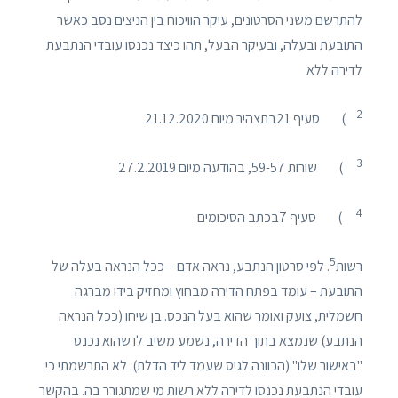
להתרשם משני הסרטונים, עיקר הוויכוח בין הניצים נסב כאשר
התובעת ובעלה, ובעיקר הבעל, תהו כיצד נכנסו עובדי הנתבעת
לדירה ללא
2
) סעיף 21בתצהיר מיום 21.12.2020
3
) שורות 59-57, בהודעה מיום 27.2.2019
4
) סעיף 7בכתב הסיכומים
5
רשות
. לפי סרטון הנתבע, נראה אדם – ככל הנראה בעלה של
התובעת – עומד בפתח הדירה מבחוץ ומחזיק בידו מברגה
חשמלית, צועק ואומר שהוא בעל הנכס. בן שיחו (ככל הנראה
הנתבע) שנמצא בתוך הדירה, נשמע משיב לו שהוא נכנס
"באישור שלו" (הכוונה לגיס שעמד ליד הדלת). לא התרשמתי כי
עובדי הנתבעת נכנסו לדירה ללא רשות מי שמתגורר בה. בהקשר