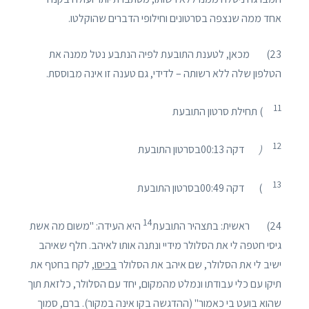
אחד ממה שנצפה בסרטונים וחילופי הדברים שהוקלטו.
23) מכאן, לטענת התובעת לפיה הנתבע נטל ממנה את
הטלפון שלה ללא רשותה – לדידי, גם טענה זו אינה מבוססת.
1
1
) תחילת סרטון התובעת
1
2
(
דקה 00:13בסרטון התובעת
1
3
) דקה 00:49בסרטון התובעת
14
24) ראשית: בתצהיר התובעת
היא העידה: "משום מה אשת
גיסי חטפה לי את הסלולר מידיי ונתנה אותו לאיהב. חלף שאיהב
ישיב לי את הסלולר, שם איהב את הסלולר
בכיסו
, לקח בחטף את
תיקו עם כלי עבודתו ונמלט מהמקום, יחד עם הסלולר, כלזאת תוך
שהוא בועט בי כאמור" (ההדגשה בקו אינה במקור). ברם, סמוך