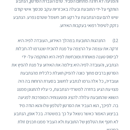
והפגיעה לא חרגה מתחום הסביר. טרם העברת הסרטון, הנתבע
הותקף על-ידי התובעת ובעלה באכזריות עקב סכסוך אישי קודם
שיש להם עם הנתבעת על רקע חוב חשמל שטרם נפרע. הנתבע
נזקק לטיפול רפואי בעקבות האירוע.
12) התנהגות התובעת במהלך האירוע, העובדה לפיה היא
זרקה את עצמה על הרצפה על מנת להוכיח שנגרמו לה חבלות
לביסוס טענה מאוחרת ומוכחשת לפיה היא הותקפה על- ידי
הנתבע, והעובדה לפיה היא צילמה את האירוע על מנת להפיץ את
הסרטון ברבים מתוך כוונה להפיק תועלת כלכלית מהנתבעת
ועובדיה, כל אלה גרמו לנתבע לחשוב בסערת הרוחות בה היה
מצוי עת הגיע בחזרה למשרדי הנתבעת, כי עליו להתגונן ממצג
השווא שהתובעת עלולה להציג ומטענותיה המופרכות לפגיעה
בה. לפיכך, הוא העביר את הסרטון לטלפון שלו והוא הודה מיד
בביצוע האמור כאשר נשאל על כך במשטרה. בכל אופן, הנתבע
לא חטף את הטלפון של התובעת ולא העביר ממנו תכנים זולת
הסרטון.