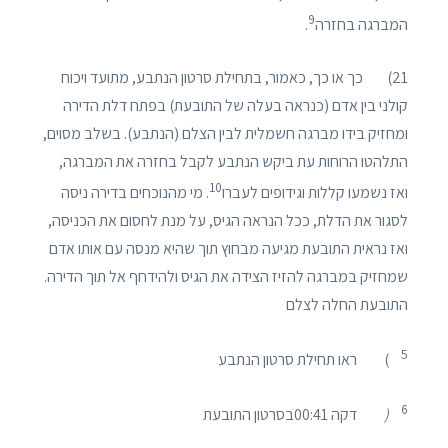
9
המברגה בחזרה
.
21) כך או כך, כאמור, בתחילת סרטון הנתבע, מתועד ויכוח
קולני בין אדם (כנראה בעלה של התובעת) בפתח דלת הדירה
ומחזיק בידו מברגה חשמלית לבין הצלם (הנתבע). בשלב מסוים,
התלהטו הרוחות עת ביקש הנתבע לקבל בחזרה את המברגה,
10
ואז נשמעו קללות וגידופים לעברו
. מי מהנוכחים בדירה ניסה
לסגור את הדלת, ככל הנראה הגיס, על מנת לחסום את הכניסה,
ואז נראית התובעת מגיעה מבחוץ תוך שהיא מנסה עם אותו אדם
שמחזיק במברגה להזיז הצידה את הגיס ולהידחף אל תוך הדירה.
התובעת החלה לצלם
5
) ראו תחילת סרטון הנתבע
6
(
דקה 00:41בסרטון התובעת