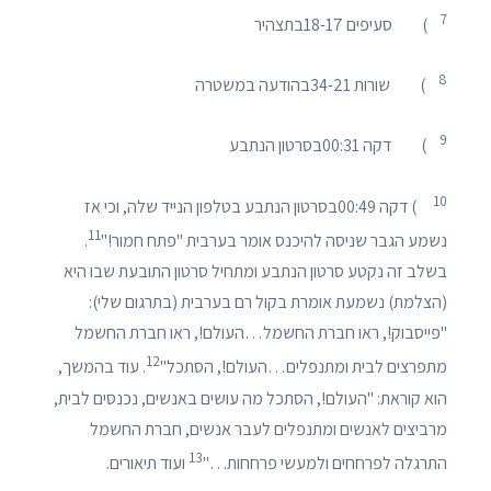
7
) סעיפים 18-17בתצהיר
8
) שורות 34-21בהודעה במשטרה
9
) דקה 00:31בסרטון הנתבע
1
0
) דקה 00:49בסרטון הנתבע בטלפון הנייד שלה, וכי אז
11
נשמע הגבר שניסה להיכנס אומר בערבית "פתח חמור!"
.
בשלב זה נקטע סרטון הנתבע ומתחיל סרטון התובעת שבו היא
(הצלמת) נשמעת אומרת בקול רם בערבית (בתרגום שלי):
"פייסבוק!, ראו חברת החשמל…העולם!, ראו חברת החשמל
12
מתפרצים לבית ומתנפלים…העולם!, הסתכל"
. עוד בהמשך,
הוא קוראת: "העולם!, הסתכל מה עושים באנשים, נכנסים לבית,
מרביצים לאנשים ומתנפלים לעבר אנשים, חברת החשמל
13
התרגלה לפרחחים ולמעשי פרחחות…"
ועוד תיאורים.