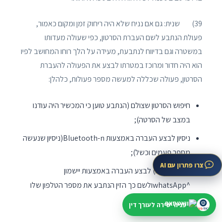
39) שנית: גם אם נניח שלא היה ריחוק זמן ומקום כאמור,
פעולת הנתבע לשם העברת הסרטון, כפי שעולה מעדותו
במשטרה וגם בדיווח לנתבעת, מעידה על הלך רוחו המחושב לפיו
הוא היה חדור ומרוכז במטרתו לבצע את הפעולה להעברת
הסרטון, פעולה שכללה למעשה מספר פעולות, כלהלן:
חיפוש הסרטון שצולם (הנתבע טוען כי המכשיר היה עודנו
במצב של הסרטה);
ניסיון לבצע העברה באמצעות Bluetooth-n(ניסיון שנעשה
מספר פעמים וכשל);
צרו פתרון עם AI
ניסיון (שצלח) לבצע העברה באמצעות יישמון
^whatsAppולשם כך הזין הנתבע את מספר הטלפון שלו
בטלפון של התובעת.
פניה ישירה לעורך דין