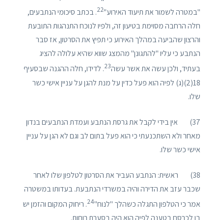
22
"במטרה לשמור את תיעוד האירוע"
. בכתב סיכומי הנתבעים,
חלה הרחבה מסוימת בטיעון זה, ולפיו לנוכח התנהגות התובעת
והרצון שהביעה במהלך האירוע כי תפיץ את הסרטון, אז סבר
הנתבע כי עליו "להתגונן" מהמצג שווא שהיא עלולה להציג
23
בעתיד, ולכן עשה את אשר עשה
. לדידו, חלה ההגנה שבסעיף
18(2)(ג) לפיה הוא פעל כדין על מנת להגן על עניין אישי כשר
שלו.
37) אין בידי לקבל את גרסת הנתבע ועמדת הנתבעים בנדון
מאחר ולא השתכנעתי כי הוא פעל בתום לב וגם לא הגן על עניין
אישי כשר שלו.
38) ראשית: הנתבע העביר את הסרטון לטלפון שלו לאחר
שכבר עזב את הדירה והיה במשרדי הנתבעת. בעדותו במשטרה
24
אמר כי הטלפון התגלה כשהלך "לנוח"
. ריחוק המקום והזמן יש
בו לכרסם בטענה לפיה הוא היה בסערת רוחות.