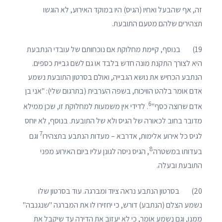
זה, אף שהבעל ואחיו (הגיס) היו במוקד האירוע, לא הוגשו
תצהירים שלהם מטעם התובעת.
19) בנוסף, קיימת מחלוקת אם נוכחותם של עובדי הנתבעת
היא לצורך התקנת מונה חדש בלבד או גם לשם גביית כספים.
הנתבע הכחיש את נושא הגבייה, ואולם בסרטון התובעת נשמע
אדם אומר בלהט הוויכוח, בשפה הערבית (בתרגום שלי): "אני בן
6
אדם שרוצה כסף"
. לדידי אין משמעות למחלוקת זו, שכן ממילא
מדובר בחוב לכאורה של הגיס ולא של התובעת. בנוסף, לא יוחס
7
לגיס כל אירוע אלימות, אדרבא – מעדות הנתבע בתצהירו
וגם
8
בעדותו במשטרה
, הגיס ניסה לגונן עליו ביום האירוע מפני
התובעת ובעלה.
20) בסרטון הנתבע נראה ציוד ומברגה. עוד בסרטון שלו
נשמע הצלם (הנתבע) דורש, כי יחזירו לו את המברגה "שנגנבה"
ממנו, וגם נשמע אומר, כי לא יעזוב את הדירה עד שיקבל את