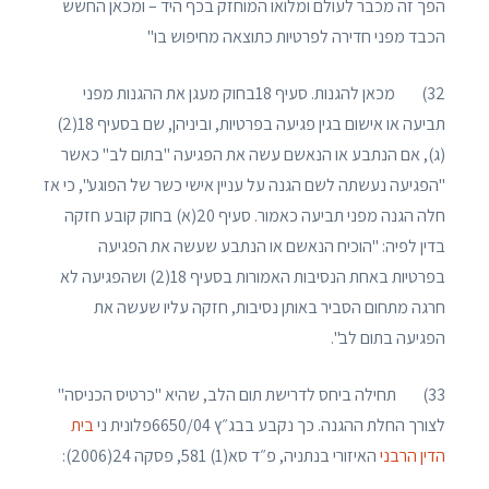
הפך זה מכבר לעולם ומלואו המוחזק בכף היד – ומכאן החשש
הכבד מפני חדירה לפרטיות כתוצאה מחיפוש בו"
32) מכאן להגנות. סעיף 18בחוק מעגן את ההגנות מפני
תביעה או אישום בגין פגיעה בפרטיות, וביניהן, שם בסעיף 18(2)
(ג), אם הנתבע או הנאשם עשה את הפגיעה "בתום לב" כאשר
"הפגיעה נעשתה לשם הגנה על עניין אישי כשר של הפוגע", כי אז
חלה הגנה מפני תביעה כאמור. סעיף 20(א) בחוק קובע חזקה
בדין לפיה: "הוכיח הנאשם או הנתבע שעשה את הפגיעה
בפרטיות באחת הנסיבות האמורות בסעיף 18(2) ושהפגיעה לא
חרגה מתחום הסביר באותן נסיבות, חזקה עליו שעשה את
הפגיעה בתום לב".
33) תחילה ביחס לדרישת תום הלב, שהיא "כרטיס הכניסה"
לצורך החלת ההגנה. כך נקבע בבג״ץ 6650/04פלונית ני
בית
הדין הרבני
האיזורי בנתניה, פ״ד סא(1) 581, פסקה 24(2006):