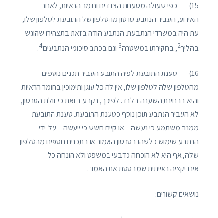
15) כפי שעולה מטענות הצדדים וחומר הראיות, לאחר
האירוע, העביר הנתבע סרטון מהטלפון של התובעת לטלפון שלו,
עת היה במשרדי הנתבעת. הנתבע הודה בזאת בתצהירו שהוגש
4
3
2
בהליך
, בחקירתו במשטרה
וגם בכתב סיכומי הנתבעים
.
16) טענת התובעת לפיה התובע העביר תכנים נוספים
מהטלפון שלה לטלפון שלו, אין לה כל עוגן ותימוכין בחומר הראיות
והיא בבחינת השערה בלבד. לפיכך, נקבע בזאת כי זולת הסרטון,
לא העביר הנתבע תוכן נוסף כטענת התובעת. טענת התובעת
ממנה משתמע כי נעשה – או קיים חשש כי ייעשה – על-ידי
הנתבע שימוש כלשהו בסרטון האמור או בתכנים נוספים מהטלפון
שלה, אף היא לא הוכחה כדבעי במשפט ולא הונחה כל
אינדיקציה ראייתית שמבססת את האמור.
נושאים קשורים: