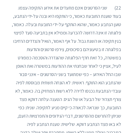
22) שני הסרטונים אינם מתעדים את אירוע התקיפה עצמו.
בעוד טוענת התובעת כאמור, כי הותקפו היא ובנה על-ידי הנתבע,
טוען הנתבע כאמור, שהוא הותקף על-ידי התובעת ובעלה. כאמור,
פלוגתה זו אינה דרושה להכרעה וממילא אין בתביעה סעד לפיצוי
בגין תקיפה או השגת גבול. על אף האמור, הואיל והצדדים הרחיבו
בפלוגתה זו בטיעוניהם בסיכומים, צירפו סרטונים והודעות
במשטרה, כל זאת חרף הפלוגתה שהוגדרה והוסכמה כמפורט
לעיל, אציין כי לאחר שבחנתי את ההודעות במשטרה ואת האופן
שבו החל האירוע – כפי שמתועד בשני הסרטונים – אינני סבור
שהנתבע הוא התוקף. ראשית: לא הונחה תשתית מבוססת לפיה
עובדי הנתבעת נכנסו לדירה ללא רשות המחזיק בה. כאמור, לא
צורף תצהיר של הבעל או של הגיס. הטענה עלתה דווקא מצד
התובעת, כך שנראה לכאורה כי קיים מניע לתקיפה. שנית: כפי
שניתן להתרשם מהסרטונים, דברי הגידופים והתפרצויות הזעם,
לא באו מצד הנתבע דווקא. שלישית: טענת הנתבע לפיה
המברגה ניטלה ממנו ללא רשותו, מסתברת יותר ועולה בקנה