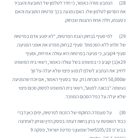
28) הנתבע מודה כאמור, כי חדר לטלפון של התובעת והעביר
את הסרטון לטלפון שלו. האם נפגעה בכך פרטיות התובעת והאם
כטענתו, חלה אחת ההגנות שבחוק.
29) לפי סעיף 1בחוק הגנת הפרטיות, "לא יפגע אדם בפרטיות
של זולתו ללא הסכמתו". סעיף 2בחוק מפרט את אופני הפגיעה.
סעיף 4קובע, כי פגיעה בפרטיות היא עוולה אזרחית, וסעיף
29א(ב) קובע כי במשפט בשל עוולה כאמור, רשאי בית המשפט
לחייב את הנתבע לשלם לנפגע פיצוי שלא יעלה על סך
50,000₪ ללא הוכחת נזק. עוד בסעיף האמור, אם יוכח שהפגיעה
נעשתה "בכוונה לפגוע", רשאי בית המשפט לפסוק סכום פיצוי
שלא יעלה על כפל הסכום המוזכר.
30) על מעמדה החוקתי של הזכות לפרטיות, יפים כאן דברי
כבוד השופטת עי ברון בחוות דעתה בפסק הדין שניתן לאחרונה
בבש״פ 5105/20יואל שמעון ני מדינת ישראל, פסקה 9