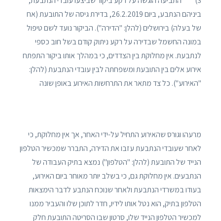
3) התביעה הוגשה על רקע ביקור שביצעו עובדי הנתבעת,
ביניהם הנתבע, ביום 26.2.2019, בדירת גיסה של התובעת (אח
של בעלה) בירושלים (להלן: "הדירה"). הביקור נועד לשם טיפול
במונה החשמל שבדירה על רקע ניתוק קודם בשל חוב כספי
לנתבעת. אין מחלוקת בין הצדדים, כי במהלך אותו ביקור התפתח
אירוע אלים בין התובעת ומשפחתה לבין עובדי הנתבעת (להלן:
"האירוע"). כל צד מתאר את התרחשות האירוע באופן שונה
מרעהו וגורס שהאירוע התחיל על-ידי האחר, אך אין מחלוקת, כי
לאחר שעובדי הנתבעת עזבו את הדירה, התברר שמכשיר הטלפון
הנייד של התובעת (להלן: "הטלפון") נמצא בתיק העבודה של
הנתבעים. אין מחלוקת גם, כי בשלב יותר מאוחר ביום האירוע,
בעודו במשרדי הנתבעת ולאחר שנוכח הנתבע לדבר הימצאות
הטלפון בתיק, הוא נטל אותו לידיו, חדר לתוכן שלו והעביר ממנו
למכשיר הטלפון הנייד שלו, סרטון שבו הסריטה התובעת חלק