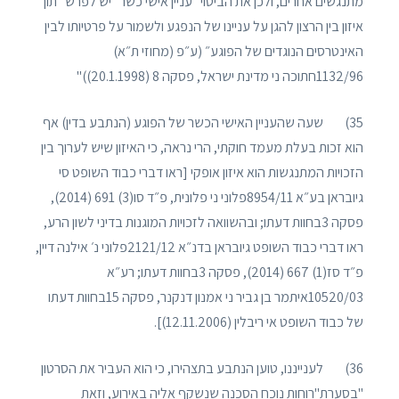
מתנגשים אחרים, ולכן את הביטוי "עניין אישי כשר" יש לפרש "תוך
איזון בין הרצון להגן על עניינו של הנפגע ולשמור על פרטיותו לבין
האינטרסים הנוגדים של הפוגע״ (ע״פ (מחוזי ת״א)
1132/96חתוכה ני מדינת ישראל, פסקה 8 (20.1.1998))"
35) שעה שהעניין האישי הכשר של הפוגע (הנתבע בדין) אף
הוא זכות בעלת מעמד חוקתי, הרי נראה, כי האיזון שיש לערוך בין
הזכויות המתנגשות הוא איזון אופקי [ראו דברי כבוד השופט סי
גיובראן בע״א 8954/11פלוני ני פלונית, פ״ד סו(3) 691 (2014),
פסקה 3בחוות דעתו; ובהשוואה לזכויות המוגנות בדיני לשון הרע,
ראו דברי כבוד השופט גיובראן בדנ״א 2121/12פלוני נ׳ אילנה דיין,
פ״ד סז(1) 667 (2014), פסקה 3בחוות דעתו; רע״א
10520/03איתמר בן גביר ני אמנון דנקנר, פסקה 15בחוות דעתו
של כבוד השופט אי ריבלין (12.11.2006)].
36) לענייננו, טוען הנתבע בתצהירו, כי הוא העביר את הסרטון
"בסערת"רוחות נוכח הסכנה שנשקף אליה באירוע, וזאת