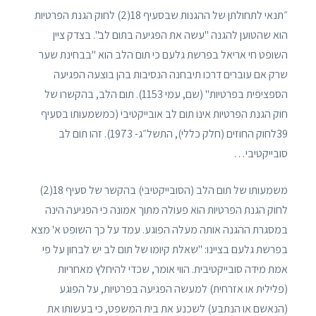
״תנאי לתחולתן של ההגנות שבסעיף 18(2) לחוק הגנת הפרטיות
הוא שהטוען להגנה "עשה את הפגיעה בתום לב". בצדק ציין
השופט חי אריאל בפרשת גלעם כי תום הלב הוא "בבחינת שער
שרק אם עוברים דרכו תיבחנה הנסיבות בהן בוצעה הפגיעה
הספציפית בפרטיות" (שם, עמי 1153). תום הלב, בהקשרו של
חוק הגנת הפרטיות אינו תום לב אובייקטיבי (כמשמעותו בסעיף
39לחוק החוזים (חלק כללי), התשל״ג- 1973). זהו תום לב
סובייקטיבי…
משמעותו של תום הלב (הסובייקטיבי) בהקשר של סעיף 18(2)
לחוק הגנת הפרטיות הוא פעולה מתוך אמונה כי הפגיעה הינה
במסגרת ההגנה אותה מעלה הפוגע. עמד על כך השופט א' מצא
בפרשת גלעם בציינו: "שאלת קיומו של תום לב יש לבחון על פי
אמת מידה סובייקטיבית. הווי אומר, שכדי להיחלץ מאחריות
(פלילית או אזרחית) למעשה הפגיעה בפרטיות, על הפוגע
(הנאשם או הנתבע) לשכנע את בית המשפט, כי בעשותו את