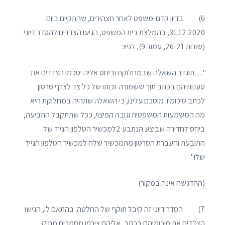
6) בדיון קדם-משפט לאחר תצהירים, שהתקיים ביום
31.12.2020, בהמלצת בית המשפט, הגיעו הצדדים להסדר דיוני
(שורות 26-21, עמוד 9), לפיו:
"…תוגדר השאלה שבמחלוקת וביחס אליה יסכמו הצדדים את
טענותיהם בכתב תוך ששמורה זכותו של כל צד לצרף סרטון
לכתב סיכומיו. מוסכם עלינו, כי השאלה שתהיה במחלוקת היא
מה המשמעות המשפטית וגובה הפיצוי, ככל שתתקבל התביעה,
ביחס לחדירה שביצע הנתבע 2למכשיר הטלפון הנייד של
התובעת והעברת הסרטון מהמכשיר שלה למכשיר הטלפון הנייד
שלו"
(ההדגשה אינה במקור)
7) הסדר דיוני זה קיבל תוקף של החלטה. בהתאם לו, הגישו
הצדדים את סיכומיהם בכתב, אליהם צירפו מסמכים מתיק