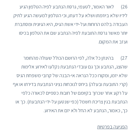
26) לאור האמור, לטעמי, גרסת הנתבע לפיה הטלפון הגיע
לידיו שלא ביוזמתו ושלא על דעתו, וכי הטלפון למעשה הגיע לתיק
העבודה בלהט הרוחות ועל-ידי אשת הגיס, היא הגיונית ומסתברת
יותר מאשר גרסת התובעת לפיה הנתבע שם את הטלפון בכיסו
ועזב את המקום.
27) בהינתן כל אלה, לפי הרושם הכולל שעולה מהחומר
שהוצג, הנתבע וכך גם עובדי הנתבעת נקלעו לאירוע אלימות
שלא יזמו, ומקורו ככל הנראה אי-הבנה של קרובי משפחת הגיס
(קרי: התובעת ובעלה) ביחס לנוכחות נציגי הנתבעת בדירתו או אף
על רקע אחר שכרוך בקיומם של חובות כספיים לכאורה כלפי
הנתבעת בגין צריכת חשמל (כפי שנטען על-ידי הנתבעת). כך או
כך, כאמור, הנתבע לא החל ולא יזם את האירוע.
הפגיעה בפרטיות