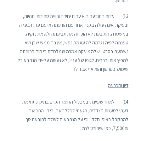
13) עדות התובעת היא עדות יחידה ורוויית סתירות ותהיות,
ובעיקר, אינה עולה בקנה אחד עם הודעתה או עם עדות בעלה
במשטרה. התובעת לא הוכיחה את תביעתה ולא את נזקיה.
טענתה לפיה נגרמה לה עוגמת נפש, אין בה ממש שכן היא
נשמעת בסרטון שלה צועקת אמרה שמלמדת כי היה בכוונתה
להפיץ אותו ברבים. לגופו של עניין, לא נעשה על-ידי הנתבע כל
שימוש בסרטון והוא אף אבד לו.
דיון והכרעה
14) לאחר שעיינתי במכלול החומר הקיים בתיק ונתתי את
דעתי לטענות הצדדים, הגעתי לכלל דעה, כי דין התביעה
להתקבל באופן חלקי, וכי על הנתבעים לשלם לתובעת סך
7,500₪, כפי שיפורט להלן.