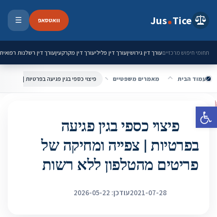
ילוג לתוכן
Jus
Tice
וואטסאפ
☰
פתיחת 
עורך דין גירושין
עורך דין פלילי
עורך דין מקרקעין
עורך דין רשלנות רפואית
תחומי חיפוש מרכזיים
עמוד הבית
מאמרים משפטיים
פתח סרגל נגישות
פיצוי כספי בגין פגיעה
בפרטיות | צפייה ומחיקה של
פריטים מהטלפון ללא רשות
2021-07-28
עודכן: 2026-05-22