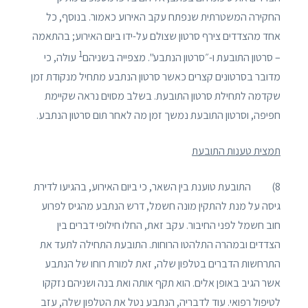
החקירה המשטרתית שנפתח עקב האירוע כאמור. בנוסף, כל
אחד מהצדדים צירף סרטון שצולם על-ידו ביום האירוע; בהתאמה
1
– סרטון התובעת ו-״סרטון הנתבע". מצפייה בשניהם
עולה, כי
מדובר בסרטונים קצרים כאשר סרטון הנתבע מתחיל מנקודת זמן
שקדמה לתחילת סרטון התובעת. בשלב מסוים נראה שקיימת
חפיפה, וסרטון התובעת נמשך זמן מה לאחר תום סרטון הנתבע.
תמצית טענות התובעת
8) התובעת טוענת בין השאר, כי ביום האירוע, בהגיעו לדירת
גיסה על מנת להתקין מונה חשמל, דרש הנתבע מהגיס לפרוע
חוב חשמל לפני החיבור. עקב זאת, החלו חילופי דברים בין
הצדדים ובמהרה התלהטו הרוחות. התובעת התחילה לתעד את
התרחשות הדברים בטלפון שלה, זאת למורת רוחו של הנתבע
אשר הגיב באופן אלים. הוא תקף אותה ואת בנה ושניהם נזקקו
לטיפול רפואי. עוד לדבריה, הנתבע נטל את הטלפון שלה, עזב