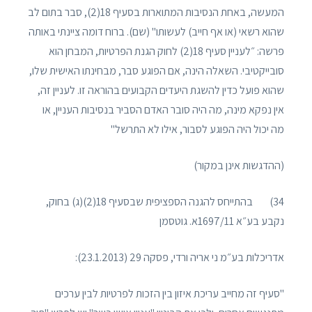
המעשה, באחת הנסיבות המתוארות בסעיף 18(2), סבר בתום לב
שהוא רשאי (או אף חייב) לעשותו" (שם). ברוח דומה ציינתי באותה
פרשה: ״לעניין סעיף 18(2) לחוק הגנת הפרטיות, המבחן הוא
סובייקטיבי. השאלה הינה, אם הפוגע סבר, מבחינתו האישית שלו,
שהוא פועל כדין להשגת היעדים הקבועים בהוראה זו. לעניין זה,
אין נפקא מינה, מה היה סובר האדם הסביר בנסיבות העניין, או
מה יכול היה הפוגע לסבור, אילו לא התרשל"
(ההדגשות אינן במקור)
34) בהתייחס להגנה הספציפית שבסעיף 18(2)(ג) בחוק,
נקבע בע״א 1697/11א. גוטסמן
אדריכלות בע״מ ני אריה ורדי, פסקה 29 (23.1.2013):
"סעיף זה מחייב עריכת איזון בין הזכות לפרטיות לבין ערכים