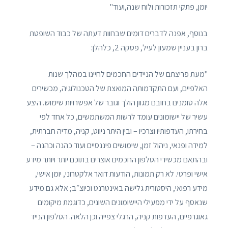
יומן, פתקי תזכורות ולוח שנה,ועוד"
בנוסף, אפנה לדברים דומים שבחוות דעתה של כבוד השופטת
ברון בעניין שמעון לעיל, פסקה 2, כלהלן:
"מעת פריצתם של הניידים החכמים לחיינו במהלך שנות
האלפיים, ועם התקדמותה המואצת של הטכנולוגיה, מכשירים
אלה טומנים בחובם מגוון הולך וגובר של אפשרויות שימוש. היצע
עשיר של יישומונים עומד לרשות המשתמשים, כל אחד לפי
בחירתו, העדפותיו וצרכיו – ובין היתר ניווט, קניה, מדיה חברתית,
למידה ופנאי, ניהול זמן, שימושים פיננסיים ועוד כהנה וכהנה –
ובהתאם מכשירי הטלפון החכמים אוצרים בתוכם יותר ויותר מידע
אישי ופרטי. לא רק תמונות, הודעות דואר אלקטרוני, יומן אישי,
מידע רפואי, היסטורית גלישה באינטרנט וכיוצ״ב; אלא גם מידע
שנאסף על ידי מפעילי היישומונים השונים, כדוגמת מיקומים
גאוגרפיים, העדפות קניה, הרגלי צפייה וכן הלאה. הטלפון הנייד