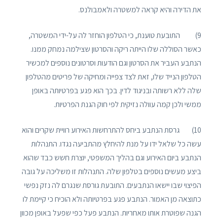
את הדירה והיא קראה למשטרה ולאמבולנס.
9) התובעת טוענת, כי הטלפון הוחזר לה על-ידי המשטרה,
כאשר הסוללה שלו הייתה ריקה והסרטון שצילמה נמחק ממנו.
הנתבע העביר את הסרטון וגם הודעות וסרטונים נוספים למכשיר
הטלפון הנייד שלו, זאת לצד צפייה ומחיקה של פריטים מהטלפון
שלה ללא רשותה ובניגוד לדין. בכך הוא פגע בפרטיותה באופן
ממשי ולכן קמה עוולה נזיקית לפי חוק הגנת הפרטיות.
10) גרסת הנתבע ביחס להתרחשות האירוע רוויית שקרים והוא
עשה כל שלאל ידו על מנת להיחלץ מהתביעה נגדו. התנהלות
הנתבע ביום האירוע וגם בהליך המשפטי, יוצרת חשש כבד שהוא
ביצע מעשים נוספים בטלפון שלה. התנהלות זו משליכה על גובה
הפיצוי שבו יישאו הנתבעים. התובעת גורסת שנגרם לה נזק נפשי
כתוצאה מן האמור. הנתבע פגע בפרטיותה ולא הוכיח כי קיימת לו
הגנה שפוטרת אותו מאחריות. הנתבע פעל כפי שפעל באופן מכוון