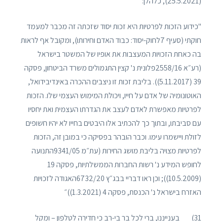
(25.5.2021), כלהלן:
"כידוע הזכות לפרטיות היא זכות יסוד שזכתה זה מכבר למעמד
חוקתי (סעיף 7לחוק-יסוד: כבוד האדם וחירותו), ומקובל אף לראות
בה כאחת הזכויות המעצבות את אופיו של המשטר בישראל
(רע״א 2558/16פלונית נ' קצין התגמולים משרד הביטחון, פסקה
39 (5.11.2017)). בליבת זכות זו ניצבים ההכרה באינדיבידואל,
האוטונומיה של אדם על חייו, ויכולת המימוש העצמי שלו. הזכות
לפרטיות מאפשרת לאדם לעצב את הגדרתו העצמית ואת יחסיו
עם סביבתו, ובתוך כך להכתיב אלו היבטים בחייו לא יהיו חשופים
לזולת ויישמרו עימו. וכבר הובהר בפסיקה כי במובן זה, הזכות
לפרטיות מצויה בליבת מושג החירות (עת״מ 9341/05התנועה
לחופש המידע נ' רשות החברות הממשלתיות, פסקה 19
(10.5.2009)); וכן ראו דבריי בבג״ץ 6732/20האגודה לזכויות
האזרח בישראל נ' הכנסת, פסקה 4 (1.3.2021))״
31) בענייננו, ברי לכל בר בי-רב כי חדירה לטלפון – ומקל