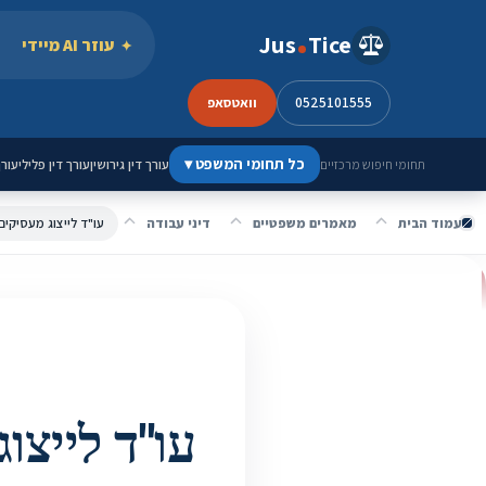
ילוג לתוכן
Jus
Tice
עוזר AI מיידי
0525101555
וואטסאפ
כל תחומי המשפט
▾
עורך דין גירושין
עורך דין פלילי
עורך
תחומי חיפוש מרכזיים
עמוד הבית
מאמרים משפטיים
דיני עבודה
עו"ד לייצוג מעסיקים 
עו"ד לייצו