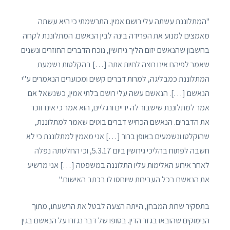
"המתלוננת עשתה עלי רושם אמין. התרשמתי כי היא עשתה
מאמצים למנוע את הפרידה בינה לבין הנאשם. המתלוננת לקחה
בחשבון שהנאשם יזום הליך גירושין, נוכח הדברים החוזרים ונשנים
שאמר לפיהם אינו רוצה לחיות אתה […] בהקלטות נשמעת
המתלוננת כמבליגה, למרות דברים קשים ומכוערים הנאמרים ע"י
הנאשם […]. הנאשם עשה עלי רושם בלתי אמין, כשנשאל אם
אמר למתלוננת שישבור לה ידיים ורגליים, הוא אמר כי אינו זוכר
את הדברים. הנאשם הכחיש דברים בוטים שאמר למתלוננת,
שהוקלטו ונשמעים באופן ברור […] אני מאמין למתלוננת כי לא
חשבה לפתוח בהליכי גירושין ביום 5.3.17, וכי החלטתה נפלה
לאחר אירוע האלימות עליו התלוננה במשפטה […] אני מרשיע
את הנאשם בכל העבירות שיוחסו לו בכתב האישום."
בתסקיר שרות המבחן, הייתה הצעה לבטל את הרשעתו, מתוך
הנימוקים שהובאו בגזר הדין. בסופו של דבר נגזרו על הנאשם בגין