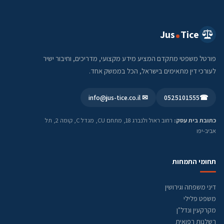
Jus
Tice
פורטל משפטי מתקדם המציע מידע מקצועי, מדריכים, וחיבור ישיר
לעורכי דין מתאימים בישראל, הכל בממשק אחד.
✉ info@jus-tice.co.il
0525101555
☎
כתובת בית עסק:
רחוב ראול ולנברג 18, מתחם CU, מגדל C, קומה 2, תל
אביב-יפו
תחומי התמחות
דיני משפחה וגירושין
משפט פלילי
מקרקעין ונדל"ן
רשלנות רפואית