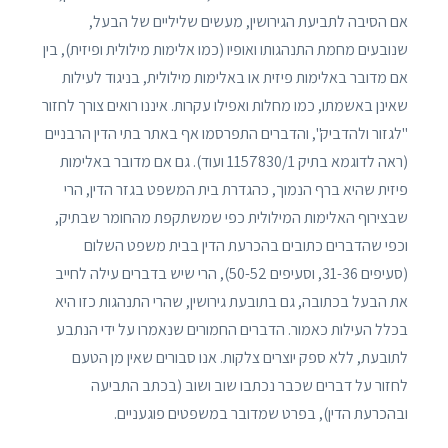
אם הסיבה לתביעת הגירושין, מעשים שליליים של הבעל,
שנובעים מחמת התנהגותו ואופיו (כמו אלימות מילולית ופיזית), בין
אם מדובר באלימות פיזית או באלימות מילולית, בניגוד לעילות
שאינן באשמתו, כמו מחלות ואפילו עקרות. איננו רואים צורך לחזור
"לגזור ולהדביק", והדברים התפרסמו אף באתר בתי הדין הרבניים
(ראה לדוגמא בתיק 1157830/1 ועוד). גם אם מדובר באלימות
פיזית שהיא ברף הנמוך, כהגדרת בית המשפט בגזר הדין, הרי
שבצירוף האלימות המילולית כפי שמשתקפת מהחומר שבתיק,
וכפי שהדברים כתובים בהכרעת הדין בבית משפט השלום
(סעיפים 31-36, וסעיפים 50-52), הרי שיש בדברים עילה לחייב
את הבעל בכתובה, גם בתובעת גירושין, שהרי התנהגות כזו היא
בכלל העילות כאמור. הדברים החמורים שנאמרו על ידי הנתבע
לתובעת, ללא ספק יוצרים צלקות. אנו סבורים שאין מן הטעם
לחזור על דברים שכבר נכתבו שוב ושוב (בכתב התביעה
ובהכרעת הדין), בפרט שמדובר במשפטים פוגעניים.