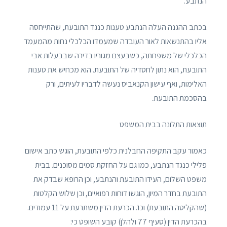
הנתבע.
בכתב ההגנה העלה הנתבע טענות כנגד התובעת, שהתייחסה
אליו בהתנשאות לאור העובדה שמעמדו הכלכלי נחות מהמעמד
הכלכלי של משפחתה, כשבעצם מגוריו בדירה שבבעלות אבי
התובעת, הוא נתון לחסדיה של התובעת. הוא מכחיש את טענות
האלימות, ואף עישון הקנאביס נעשה לדבריו לעיתים, ורק
בהסכמת התובעת.
תוצאות התלונה בבית המשפט
כאמור עקב התקיפה החבלנית כלפי התובעת, הוגש כתב אישום
פלילי כנגד הנתבע, כמו גם על החזקת סמים מסוכנים. בבית
משפט השלום, העידו התובעת והנתבע, וכן הרופא שבדק את
התובעת בחדר המיון, הוגשו דוחות רפואיים, וכן שלוש הקלטות
(שהקליטה התובעת) וכו'. הכרעת הדין משתרעת על 11 עמודים.
בהכרעת הדין (סעיף 77 ולהלן) קובע השופט כי: