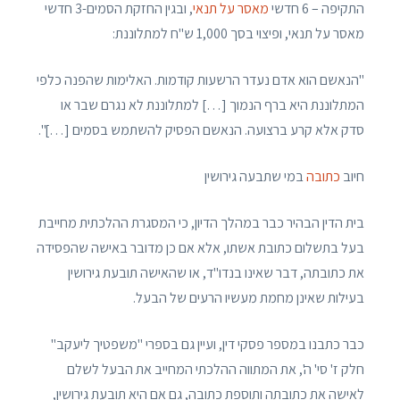
התקיפה – 6 חדשי
מאסר על תנאי
, ובגין החזקת הסמים-3 חדשי
מאסר על תנאי, ופיצוי בסך 1,000 ש"ח למתלוננת:
"הנאשם הוא אדם נעדר הרשעות קודמות. האלימות שהפנה כלפי
המתלוננת היא ברף הנמוך […] למתלוננת לא נגרם שבר או
סדק אלא קרע ברצועה. הנאשם הפסיק להשתמש בסמים […]".
חיוב
כתובה
במי שתבעה גירושין
בית הדין הבהיר כבר במהלך הדיון, כי המסגרת ההלכתית מחייבת
בעל בתשלום כתובת אשתו, אלא אם כן מדובר באישה שהפסידה
את כתובתה, דבר שאינו בנדו"ד, או שהאישה תובעת גירושין
בעילות שאינן מחמת מעשיו הרעים של הבעל.
כבר כתבנו במספר פסקי דין, ועיין גם בספרי "משפטיך ליעקב"
חלק ז' סי' ה', את המתווה ההלכתי המחייב את הבעל לשלם
לאישה את כתובתה ותוספת כתובה, גם אם היא תובעת גירושין,