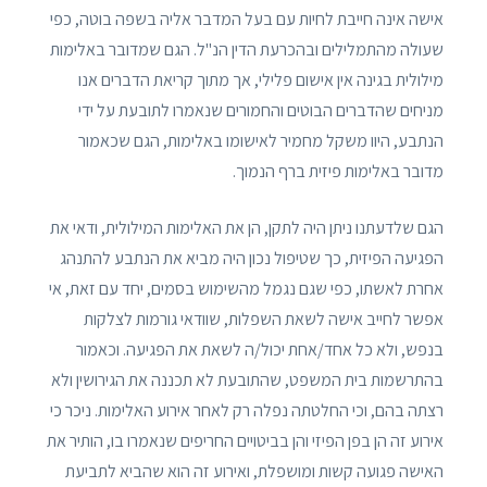
אישה אינה חייבת לחיות עם בעל המדבר אליה בשפה בוטה, כפי
שעולה מהתמלילים ובהכרעת הדין הנ"ל. הגם שמדובר באלימות
מילולית בגינה אין אישום פלילי, אך מתוך קריאת הדברים אנו
מניחים שהדברים הבוטים והחמורים שנאמרו לתובעת על ידי
הנתבע, היוו משקל מחמיר לאישומו באלימות, הגם שכאמור
מדובר באלימות פיזית ברף הנמוך.
הגם שלדעתנו ניתן היה לתקן, הן את האלימות המילולית, ודאי את
הפגיעה הפיזית, כך שטיפול נכון היה מביא את הנתבע להתנהג
אחרת לאשתו, כפי שגם נגמל מהשימוש בסמים, יחד עם זאת, אי
אפשר לחייב אישה לשאת השפלות, שוודאי גורמות לצלקות
בנפש, ולא כל אחד/אחת יכול/ה לשאת את הפגיעה. וכאמור
בהתרשמות בית המשפט, שהתובעת לא תכננה את הגירושין ולא
רצתה בהם, וכי החלטתה נפלה רק לאחר אירוע האלימות. ניכר כי
אירוע זה הן בפן הפיזי והן בביטויים החריפים שנאמרו בו, הותיר את
האישה פגועה קשות ומושפלת, ואירוע זה הוא שהביא לתביעת