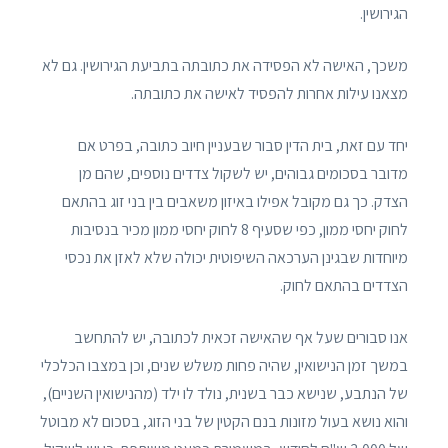
הגירושין.
משכך, האישה לא הפסידה את כתובתה בתביעת הגירושין. גם לא
מצאנו עילות אחרות להפסיד לאישה את כתובתה.
יחד עם זאת, בית הדין סבור שבעניין חיוב כתובה, בפרט אם
מדובר בסכומים גבוהים, יש לשקול צדדים נוספים, שהם מן
הצדק. כך גם מקובל אפילו באיזון משאבים בין בני זוג בהתאם
לחוק יחסי ממון, כפי שסעיף 8 לחוק יחסי ממון מכיר בנסיבות
מיוחדות שבגינן הערכאה השיפוטית יכולה שלא לאזן את נכסי
הצדדים בהתאם לחוק.
אנו סבורים שעל אף שהאישה זכאית לכתובה, יש להתחשב
במשך זמן הנישואין, שהיה פחות משלש שנים, וכן במצבו הכלכלי
של הנתבע, שנישא כבר בשנית, נולד לו ילד (מהנישואין השניים),
והוא נושא בעול מזונות בנם הקטין של בני הזוג, בסכום לא מבוטל