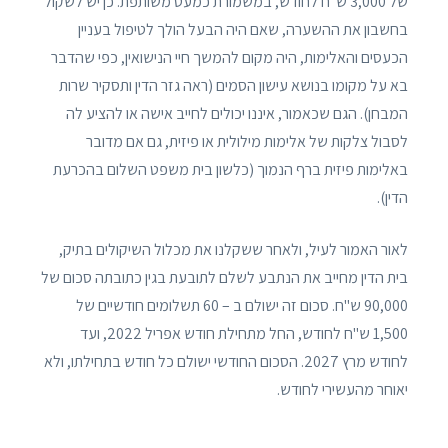
של 3,000 ש"ח לחודש, במשמורת כמעט משותפת. כן יש לשקול
בחשבון את ההשערה, שאם היה הבעל הולך לטיפול בעניין
הכעסים והאלימות, היה מקום להמשך חיי הנישואין, כפי שהדבר
בא על מקומו בנושא עישון הסמים (ראה גזר הדין ותסקיר שרות
המבחן). הגם שכאמור, איננו יכולים לחייב אישה או להציע לה
לסבול צלקות של אלימות מילולית או פיזית, גם אם מדובר
באלימות פיזית ברף הנמוך (כלשון בית משפט השלום בהכרעת
הדין).
לאור האמור לעיל, ולאחר ששקלנו את מכלול השיקולים בתיק,
בית הדין מחייב את הנתבע לשלם לתובעת בגין כתובתה סכום של
90,000 ש"ח. סכום זה ישולם ב – 60 תשלומים חודשיים של
1,500 ש"ח לחודש, החל מתחילת חודש אפריל 2022, ועד
לחודש מרץ 2027. הסכום החודשי ישולם כל חודש בתחילתו, ולא
יאוחר מהעשירי לחודש.