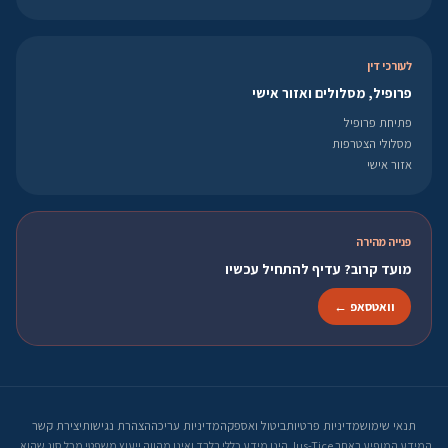
לעורכי דין
פרופיל, מסלולים ואזור אישי
פתיחת פרופיל
מסלולי הצטרפות
אזור אישי
פנייה מהירה
מועד קרוב? עדיף להתחיל עכשיו
וואטסאפ ←
תנאי שימוש
מדיניות פרטיות
ביטול ואספקה
מדיניות עריכה
הצהרת נגישות
יצירת קשר
המידע המופיע באתר Jus-Tice הינו מידע כללי בלבד ואינו מהווה ייעוץ משפטי מכל סוג שהוא.