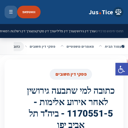
ילוג לתוכן
Jus
Tice
וואטסאפ
☰
פתיחת 
עורך דין גירושין
עורך דין פלילי
עורך דין מקרקעין
עורך דין רשלנות רפואית
תחומי חיפוש מרכזיים
עמוד הבית
מאמרים משפטיים
פסקי דין חשובים
פתח סרגל נגישות
פסקי דין חשובים
כתובה למי שתבעה גירושין
לאחר אירוע אלימות -
1170551-5 - ביה''ד תל
אביב יפו