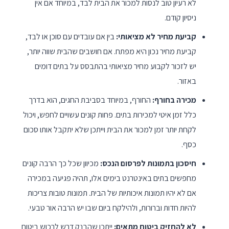
לא רעיון טוב לנסות למכור את הבית לבד, במיוחד אם אין
ניסיון קודם.
קביעת מחיר לא מציאותי:
בין אם עובדים עם סוכן או לבד,
קביעת מחיר נכון היא מפתח. אם חושבים שהבית שווה יותר,
יש לזכור לקבוע מחיר מציאותי בהתבסס על בתים דומים
באזור.
מכירה בחורף:
החורף, במיוחד בסביבת החגים, הוא בדרך
כלל זמן איטי למכירות בתים. פחות קונים עשויים לחפש, ויכול
לקחת יותר זמן למכור את הבית וייתכן שלא יתקבל אותו סכום
כסף.
חיסכון בתמונות לפרסום הנכס:
מכיוון שכל כך הרבה קונים
מחפשים בתים באינטרנט בימים אלו, תהיה פגיעה במכירה
אם לא יהיו תמונות איכותיות של הבית. תמונות טובות צריכות
להיות חדות וברורות, ולהילקח ביום שבו יש הרבה אור טבעי.
לא להחזיק ביטוח מתאים:
ייתכן שהבנק דרש לרכוש ביטוח