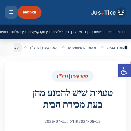
ילוג לתוכן
Jus
Tice
וואטסאפ
☰
פתיחת 
עורך דין גירושין
עורך דין פלילי
עורך דין מקרקעין
עורך דין רשלנות רפואית
תחומי חיפוש מרכזיים
עמוד הבית
מאמרים משפטיים
מקרקעין | נדל"ן
טעויות שיש ל
פתח סרגל נגישות
מקרקעין | נדל"ן
טעויות שיש להמנע מהן
בעת מכירת הבית
2024-08-12
עודכן: 2026-07-15