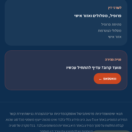
לעורכי דין
פרופיל, מסלולים ואזור אישי
פתיחת פרופיל
מסלולי הצטרפות
אזור אישי
פנייה מהירה
מועד קרוב? עדיף להתחיל עכשיו
וואטסאפ ←
תנאי שימוש
מדיניות פרטיות
ביטול ואספקה
מדיניות עריכה
הצהרת נגישות
יצירת קשר
המידע המופיע באתר Jus-Tice הינו מידע כללי בלבד ואינו מהווה ייעוץ משפטי מכל סוג שהוא.
קבלת החלטות על סמך המידע באתר היא באחריות המשתמש בלבד. בכל מקרה של סוגיה
משפטית יש להתייעץ עם עורך דין מוסמך.