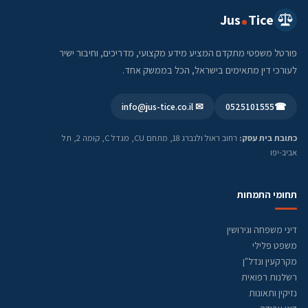
Jus
Tice
פורטל משפטי מתקדם המציע מידע מקצועי, מדריכים, וחיבור ישיר
לעורכי דין מתאימים בישראל, הכל בממשק אחד.
✉ info@jus-tice.co.il
0525101555
☎
כתובת בית עסק:
רחוב ראול ולנברג 18, מתחם CU, מגדל C, קומה 2, תל
אביב-יפו
תחומי התמחות
דיני משפחה וגירושין
משפט פלילי
מקרקעין ונדל"ן
רשלנות רפואית
נזיקין ותאונות