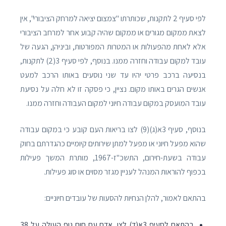
לפי סעיף 2 לתקנות, שכותרתו "צמצום יציאה למרחק הציבורי", אין
לצאת ממקום מגורים או ממקום שהיה קבוע אחר למרחב הציבורי
אלא לאחת מהפעולות או המטרות המפורטות, וביניהן, הגעה של
עובד למקום עבודה וחזרה ממנו. בנוסף, לפי סעיף 3(2) לתקנות,
בנסיעה ברכב פרטי יהיו עד שני נוסעים באותו הרכב למעט
אנשים הגרים באותו מקום. נציין, כי פסקה זו לא חלה על נסיעת
עובד המועסק במקום עבודה חיוני למקום העבודה וחזרה ממנו.
בנוסף, סעיף 3א(ג)(9) לצו בריאות העם קובע כי במקום עבודה
שהוא מפעל חיוני או מפעל למתן שירותים קיומיים כהגדרתם בחוק
עבודה בשעת-חירום, התשכ"ז-1967, מותרת המשך פעילות
בכפוף להוראות המנהל לעניין מגזר מסוים או סוג פעילות.
בהתאם לאמור, להלן הנחיות להסעות של עובדים חיוניים:
בהתאם לסעיף 3א(ד) לצו, אדם עם חום גוף העולה על 38