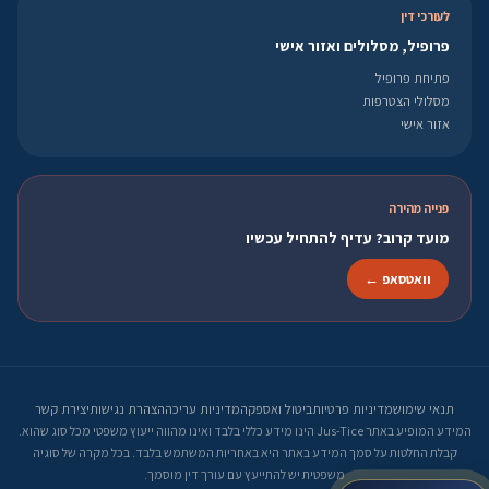
לעורכי דין
פרופיל, מסלולים ואזור אישי
פתיחת פרופיל
מסלולי הצטרפות
אזור אישי
פנייה מהירה
מועד קרוב? עדיף להתחיל עכשיו
וואטסאפ ←
תנאי שימוש
מדיניות פרטיות
ביטול ואספקה
מדיניות עריכה
הצהרת נגישות
יצירת קשר
המידע המופיע באתר Jus-Tice הינו מידע כללי בלבד ואינו מהווה ייעוץ משפטי מכל סוג שהוא.
קבלת החלטות על סמך המידע באתר היא באחריות המשתמש בלבד. בכל מקרה של סוגיה
משפטית יש להתייעץ עם עורך דין מוסמך.