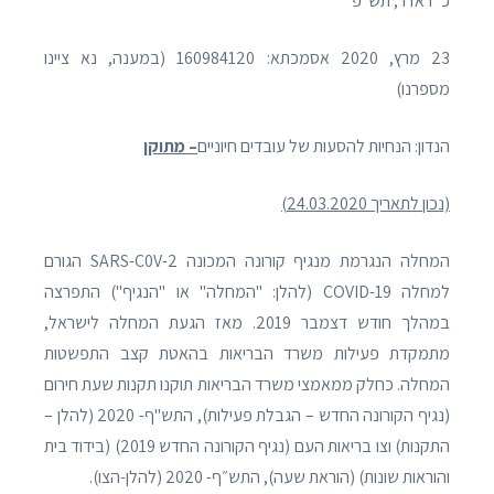
כ״ז אדר, תש״פ
23 מרץ, 2020 אסמכתא: 160984120 (במענה, נא ציינו
מספרנו)
הנדון: הנחיות להסעות של עובדים חיוניים
– מתוקן
(נכון לתאריך 24.03.2020)
המחלה הנגרמת מנגיף קורונה המכונה 2-SARS-C0V הגורם
למחלה 19-COVID (להלן: "המחלה" או "הנגיף") התפרצה
במהלך חודש דצמבר 2019. מאז הגעת המחלה לישראל,
מתמקדת פעילות משרד הבריאות בהאטת קצב התפשטות
המחלה. כחלק ממאמצי משרד הבריאות תוקנו תקנות שעת חירום
(נגיף הקורונה החדש – הגבלת פעילות), התש"ף- 2020 (להלן –
התקנות) וצו בריאות העם (נגיף הקורונה החדש 2019) (בידוד בית
והוראות שונות) (הוראת שעה), התש״ף- 2020 (להלן-הצו).