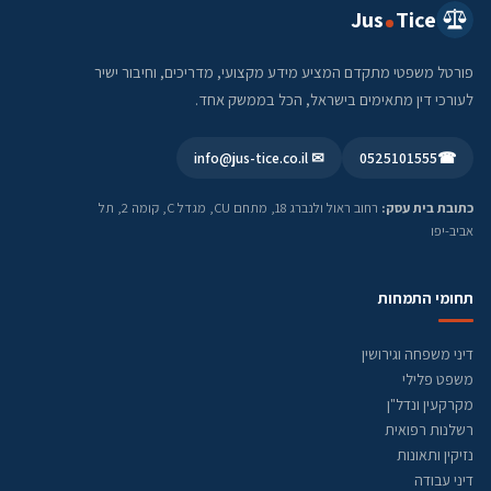
Jus
Tice
פורטל משפטי מתקדם המציע מידע מקצועי, מדריכים, וחיבור ישיר
לעורכי דין מתאימים בישראל, הכל בממשק אחד.
✉ info@jus-tice.co.il
0525101555
☎
כתובת בית עסק:
רחוב ראול ולנברג 18, מתחם CU, מגדל C, קומה 2, תל
אביב-יפו
תחומי התמחות
דיני משפחה וגירושין
משפט פלילי
מקרקעין ונדל"ן
רשלנות רפואית
נזיקין ותאונות
דיני עבודה