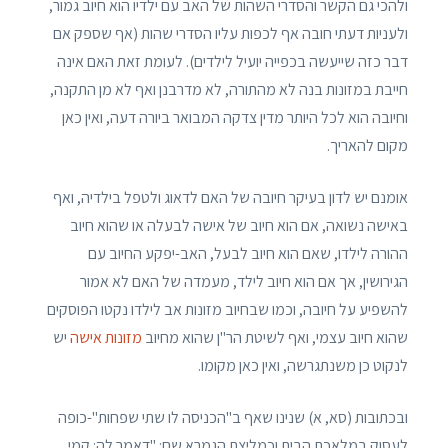
ולהכי גם הקשר והסדרי השהות של האב עם ילדיו הוא חיוב גמור,
ולעניות דעתי חובה אף לכפות עליו הסדרי שהות (אף שספק אם
דבר כזה שייעשה בכפייה יועיל לילדים). לעומת זאת האם אינה
חייבת במזונות בנה לא מהתורה, לא מדרבנן ואף לא מן התקנה,
וחיובה הוא לכל היותר מדין צדקה המבואר ביורה דעה, ואין כאן
מקום להאריך.
אומנם יש לדון בעיקר חיובה של האם לדאוג ולטפל בילדיה, ואף
באישה נשואה, אם הוא חיוב של אישה לבעלה או שהוא חיוב
ההורה לילדו, שאם הוא חיוב לבעל, האב-יפקע החיוב עם
הגירושין, אך אם הוא חיוב לילד, מעמדה של האם לא אמור
להשפיע על חיובה, וכמו שבחיוב מזונות אב לילדו נקטו הפוסקים
שהוא חיוב עצמי, ואף לשיטת הר"ן שהוא מחיוב
מזונות אישה
יש
לנקוט כן משנתגרשה, ואין כאן מקומו.
ובכתובות (סא, א) שנינו שאף ב"הכניסה לו שתי שפחות"-כופה
לעסוק במלאכת הבית וכמליצת הגמרא שם: "דאמר לה: קמי