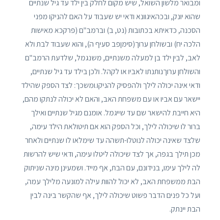
ומבואר מלשון השואל, שיש מקום לחלק בין ילד עד גיל שנתיים
שהוא יונק, ובכהאיגוונא ודאי יש שעבוד על האם להניקו מפני
הסכנה, כדאיתא בכתובות (נט, ב) וברמב"ם (פרקכא מאישות
הלכה יח) ובשולחן ערוך(סימןפב סעיף ה), והוא שעבוד לבת ולא
לאב, לבין ילד בן למעלה משנתיים, משנגמל, שלדעת הרמב"ם
והשולחן ערוךנותנתו לאביו או לקהל. ולכן בילד עד גיל שנתיים,
ודאי אינה יכולה לילך ולהפסיק להניקו.ומשכך: לצד הספק שהילד
יישאר עם אביו או עם משפחת האב, והאם לא יכולה לנתקו מהם,
היא חייבת להישאר שם עד שייגמל. אומנם מגיל שנתיים ואילך
ברור לו שיכולה לילך, וכל הספק הוא אם תיטולאת הילד עימה,
שלצד שאינה יכולה לנוטלו-תשהה עד שימלאו לו שנתיים ולאחר
מכן תילך בגפה, אך לצד שיכולה ליטלו עימה, ודאי שיש להרשות
לה לילך עימו, בנידונם, עם הבת, אף מייד. ושמעינן מינה שניתוק
הבת ממשפחת האב, לא יכול להוות עילה למונעה מלילך עמה,
ועל כל פנים הדבר פשוט שיכולה לילך, אף שהקשר בינה לבין
הבת יינתק.