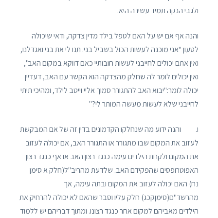
ולגבי הנקה תמיד עשירה היא.
והנה אף אם יש על האם לטפל בילד מדין צדקה, ודאי שיכולה
לטעון "אני מוכנה לעשות הכול בשביל בני. תנו לי את בני ואגדלנו,
ואין אתם יכולים לחייבני לעשות חובותיי כאם דווקא במקום האב",
ואין יכולים לומר לה שחלק מהצדקה הוא הקשר עם האב, דעדיין
יכולה לומר:"יבוא האב להתגורר סמוך אליי וייטב לילד, ומהיכי תיתי
לחייבני שלא לעשות מעשה המותר לי?"
ו. והנה ידוע מה שנחלקו הקדמונים בדין זה של אם המבקשת
לעזוב את המקום שבו מתגורר או התגורר האב, אם יכולה לעזוב
את המקום ולקחת הילדים עימה כנגד רצון האב או אף כנגד רצון
האפוטרופסים שהפקידם האב. שלדעת מהריב"ל(חלק א סימן
נח) האם יכולה לעזוב את המקום ובתה עימה, אך
מהרשד"ם(סימןקכג) חלק עליו וסבר שהאם לא יכולה להרחיק את
הילדים מאביהם למקום אחר כנגד רצונו. ומתוך דבריהם יש ללמוד