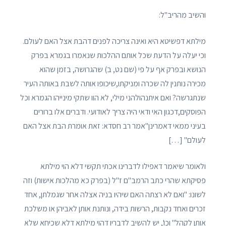
והשיב מהריב"ל:
מילתא דפשיטא היא ואינה צריכה לפנים דהבת אצל האם לעולם.
וכי יעלה על הדעת שכל אותם ההלכות שנאמרו בגמרא בפרק
הנושא ובפרק אף על פי (שם נט, ב) שהגרושה, בזמן שהוא
מכירה נותנין לה שכרה ומניקתו,שיכופו אותה לשבת באותה העיר
שנתגרשה? ואם איתנהולהני מילי, לא הוו שתקי מינייהו הגמרא וכל
הפוסקים,דכגון האי ודאי היה צריך לאודועי. ודברים אלו ברורים
בעיני ממאי דאמרינן"אמר רב חסדא: זאת אומרת הבת אצל האם
לעולם" […]
ולאומר שיאמר דאפילו לדברינו אכתי תקשי דלא הוי מילתא
פסיקתא שהרי כתב הרמב"ם ז"ל (בפרק כא מהלכות אישות) וזה
לשונו: "ואם לא רצתה האם שיהיו בניה אצלה אחר שגמלתן, אחד
זכרים ואחד נקבות, הרשות בידה, ונותנת אותן לאביהן או משלכת
אותן לקהל" וכו', יש להשיב לדבריו דהוי מילתא דלא שכיחא שלא