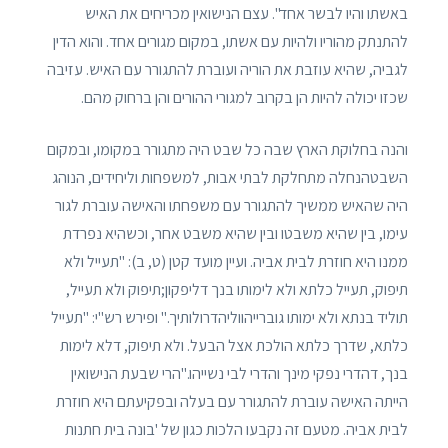
באשתו והיו לבשר אחד". עצם הנישואין מכריחים את האיש
להתנתק מהוריו ולהיות עם אשתו, במקום מגורים אחד. והוא הדין
לגביה, שהיא עוזבת את הוריה ועוברת להתגורר עם האיש. עזיבה
שכזו יכולה להיות הן בקרוב למגורי ההורים והן ברחוק מהם.
והנה בחלוקת הארץ שבה כל שבט היה מתגורר במקומו, ובמקום
השבטהנחלה מתחלקת לבתי אבות, למשפחות וליחידים, הנוהג
היה שהאיש ממשיך להתגורר עם משפחתו והאישה עוברת לגור
עימו, בין שהיא משבטו ובין שהיא משבט אחר, וכשהיא נפרדת
ממנו היא חוזרת לבית אביה. ועיין מועד קטן (ט, ב): "תעייל ולא
תיפוק, תעייל כלתא ולא לימותו בנך דליפקון;תיפוק ולא תעייל,
תוליד בנתא ולא ימותו גוברייהווליהדרולותיך." ופירש רש"י: "תעייל
כלתא, שדרך כלתא הולכת אצל הבעל. ולא תיפוק, דלא לימות
בנך, דהדרי נפקי מינך והדרי לבי נשייהו."הרי שבעת הנישואין
הייתה האישה עוברת להתגורר עם בעלה ובפקיעתם היא חוזרת
לבית אביה. מטעם זה נקבעו הלכות כגון של 'בונה בית חתנות