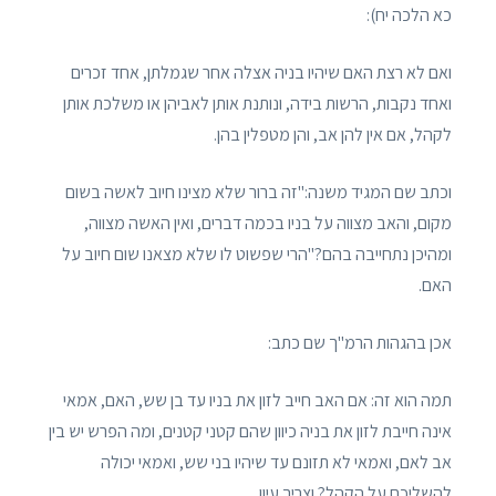
כא הלכה יח):
ואם לא רצת האם שיהיו בניה אצלה אחר שגמלתן, אחד זכרים
ואחד נקבות, הרשות בידה, ונותנת אותן לאביהן או משלכת אותן
לקהל, אם אין להן אב, והן מטפלין בהן.
וכתב שם המגיד משנה:"זה ברור שלא מצינו חיוב לאשה בשום
מקום, והאב מצווה על בניו בכמה דברים, ואין האשה מצווה,
ומהיכן נתחייבה בהם?"הרי שפשוט לו שלא מצאנו שום חיוב על
האם.
אכן בהגהות הרמ"ך שם כתב:
תמה הוא זה: אם האב חייב לזון את בניו עד בן שש, האם, אמאי
אינה חייבת לזון את בניה כיוון שהם קטני קטנים, ומה הפרש יש בין
אב לאם, ואמאי לא תזונם עד שיהיו בני שש, ואמאי יכולה
להשליכם על הקהל? וצריך עיון.