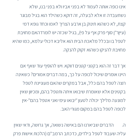
אינו כופה אותה לעמוד לא בפני אביו ולא בפני בנו, שלא
נשתעבדה זו אלא לבעלה, זה דוקא כשהילד הוא בגיל מבוגר
קצת, לא כשהוא תינוק בן ארבע הצריך לאמו וכחד גופא דמי
(עייןר"ן סוף פרק אף על פי), בגיל שכזה יש לומרדהאם מחויבת
לטפל בו ובכלל מלאכת הבית הוא אליבא דכולי עלמא, כמו שהיא
מחויבת להניקו כשהוא זקוק להנקה.
אך דבר זה הוא בקטני קטנים דווקא. ויש להוסיף עוד שאף אם
היינו אומרים שיכול לכופה על כך, במה דברים אמורים? כשאינה
רוצה לטפל בהם כלל, אבל במקרים שהאם מעוניינת לטפל
בקטינים אלא שאומרת שיבואו איתה ותטפל בהם, ומכיוון שאין
למונעה מלילך יכולה לטעון "יבואו עימי ואני אטפל בהם"-אין
לכופה לטפל בהם במקום מגורי האב.
ה. הדברים שביארנו הם באישה נשואה, אך גרושה, ודאי שאין
עליה שעבוד לטפל בילדים, כדכתב הרמב"ם (הלכות אישות פרק