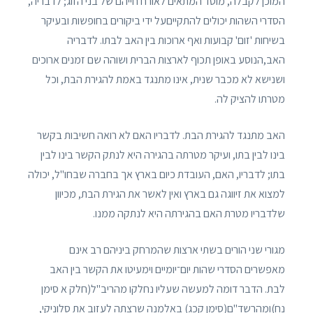
המוכן לקבלה, מוסד המתאים לאורח חייהם של בני הזוג; לדבריה,
הסדרי השהות יכולים להתקייםעל ידי ביקורים בחופשות ובעיקר
בשיחות 'זום' קבועות ואף ארוכות בין האב לבתו. לדבריה
האב,הנוסע באופן תכוף לארצות הברית ושוהה שם זמנים ארוכים
ושנישא לא מכבר שנית, אינו מתנגד באמת להגירת הבת, וכל
מטרתו להציק לה.
האב מתנגד להגירת הבת. לדבריו האם לא רואה חשיבות בקשר
בינו לבין בתו, ועיקר מטרתה בהגירה היא לנתק הקשר בינו לבין
בתו; לדבריו, האם, העובדת כיום בארץ אך בחברה שבחו"ל, יכולה
למצוא את זיווגה גם בארץ ואין לאשר את הגירת הבת, מכיוון
שלדבריו מטרת האם בהגירתה היא לנתקה ממנו.
מגורי שני הורים בשתי ארצות שהמרחק ביניהם רב אינם
מאפשרים הסדרי שהות יום־יומיים וימעיטו את הקשר בין האב
לבת. הדבר דומה למעשה שעליו נחלקו מהריב"ל(חלק א סימן
נח)ומהרשד"ם(סימן קכג) באלמנה שרצתה לעזוב את סלוניקי,