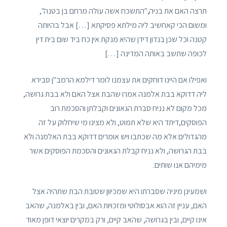
תרצה האם את בניה,"התשכח אשה עולה מרחם בן בטנה",
ומשום הכי קאחשיב ליה מילתא פסיקתא […] אבל בהיותה
קטנה וכל שכן בנדון דידן שהיא מנקת אין כח ביד שום בית דין
לכופה שתשב באותה המדינה […]
ואפילו אם היינו דוחקים את עצמנו לומר דילמא הרמב"ן סבירא
ליה דדוקא בבת אלמנה אמרו שהבת אצל האם ולא בבת גרושה,
מכל מקום לא נניח סברת הגאונים וקבלתן והסכמת רוב
הפוסקים,דיתד היא שלא תמוט, ולא מצינו מי שיחלוק על זה
מהגדולים אלא מה שכתבו ויש אומרים דדוקא בבת האלמנה ולא
בבת הגרושה, ולא נניח קבלת הגאונים והסכמת הפוסקים אשר
מימיהם אנו שותים.
ושמעינן מיניה שסברתו היא שמכיוון שטובת הבת שתהיה אצל
האם, עניין זה הוא אבסולוטי ומזכויות האם, ובין באלמנה, שהאב
אינו קיים, ובין בגרושה, שהאב קיים, ורק במקרים יוצאי דופן מאוד