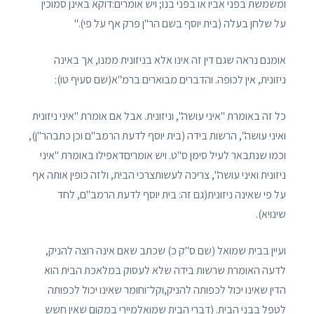
ומשמשת בפני אביו או בפני בנו; ויש אומרים:דוקא באינן סמוכין
על שלחן בעלה (בית יוסף בשם הר"ן פרק אף על פי)."
אומנם נראה שגם דין זה אינו אלא בניזונית ממנו, אך באינה
ניזונית, אין לכופה. והדברים מבוארים ברמ"א(שם סעיף טו):
כל זה באומרת "איני עושה", וניזונית. אבל אם אומרת "איני ניזונית
ואיני עושה", הרשות בידה (בית יוסף לדעת הרמב"ם וכן כתבהר"ן),
וכמו שנתבאר לעיל סימן ס"ט. ויש אומריםדאפילו באומרת "איני
ניזונית ואיני עושה", צריכה לעשותצרכי הבית, ולזה כופין אותה אף
על פי שאינה ניזונית(גם זה: בית יוסף לדעת הרמב"ם, לחד
שינויא).
ועיין בבית שמואל (שם ס"ק כ) שכתב שאם אינה רוצה להניק,
לדעה האומרת שרשות בידה שלא לעסוק במלאכת הבית הוא
הדין שאינו יכול לכפותה להניק,וקל־וחומר שאינו יכול לכפותה
לטפל בבני הבית. (דברי הבית שמואלמיירי במקום שאין חשש