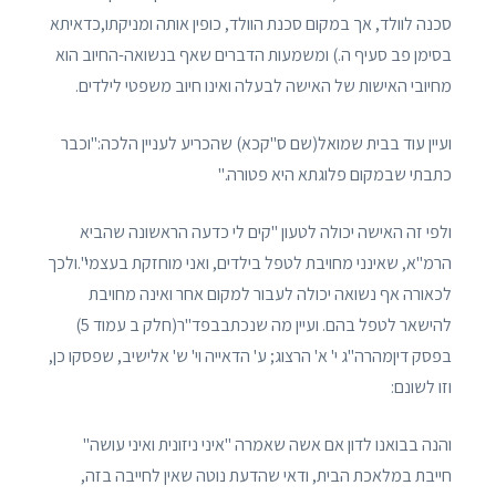
סכנה לוולד, אך במקום סכנת הוולד, כופין אותה ומניקתו,כדאיתא
בסימן פב סעיף ה.) ומשמעות הדברים שאף בנשואה-החיוב הוא
מחיובי האישות של האישה לבעלה ואינו חיוב משפטי לילדים.
ועיין עוד בבית שמואל(שם ס"קכא) שהכריע לעניין הלכה:"וכבר
כתבתי שבמקום פלוגתא היא פטורה."
ולפי זה האישה יכולה לטעון "קים לי כדעה הראשונה שהביא
הרמ"א, שאינני מחויבת לטפל בילדים, ואני מוחזקת בעצמי".ולכך
לכאורה אף נשואה יכולה לעבור למקום אחר ואינה מחויבת
להישאר לטפל בהם. ועיין מה שנכתבבפד"ר(חלק ב עמוד 5)
בפסק דיןמהרה"ג י' א' הרצוג; ע' הדאייה וי' ש' אלישיב, שפסקו כן,
וזו לשונם:
והנה בבואנו לדון אם אשה שאמרה "איני ניזונית ואיני עושה"
חייבת במלאכת הבית, ודאי שהדעת נוטה שאין לחייבה בזה,