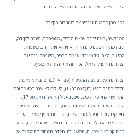
האזורי שלא לאשר את הגירת בתם של הצדדים.
לפני מתן החלטתנו נזכיר את העובדות בקצרה:
המבקשת, האם ילידת ארצות הברית, משפחתה, היגרה לקנדה,
שבה מתגוררים גם כיום הוריה, אחיה ואחיותיה ורוב משפחתה.
המשיב, האב יליד ניו יורק, ארצות הברית, משפחתו גרה שם.
הצדדים הגיעו לישראל, הכירו זה את זה ונישאו בארץ.
הצדדים נישאו בשבט התשע"ה(פברואר 15), בתם המשותפת
נולדה בטבת התשע"ו (דצמבר 15), השלום לא שרר במעונם והם
התגרשו לאחר פחות משנתיים, באלול התשע"ז (אוגוסט 17).
הבת נמצאת בפועל במשמורת האם, בין הצדדים היו סכסוכים
וחילוקי דעות בנוגע לזמני השהות, תדירותם ואופן קיומם, הסדרי
שהות אלו לא כוללים לינת הבת בבית האב, כשהם לבדם, אלא
בבית קרוביו. משפטית, המשמורת והסדרי השהות הם זמנייםואין