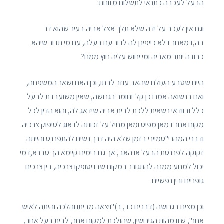
הבעל לעכבה כתנאי לתשלום מזונות:
וגם אין לעכב על ידה שלא תלך אצל אביה בעיר שהוא דר
בה,דמאחר דלא כייפינן לה לדור עם בעלה, עם מי תדור שיהא
כבודה יותר מאביה ומי יחוש עליה חוץ ממנו?
היינו שטבע העולם שהאב עוזר לבתו, וכן האם ושאר המשפחה,
ואם בנשואה אמרו כן קל־וחומר בגרושה, שאין משועבדת לבעל
כלל ובוודאי רשאית ללכת לבית אביה שידאג לה, והוא הדין לכל
מקום אחר דמאן מפיס ומאן מחיל על זכותה לדאוג לסיפוק צרכיה.
ודברי המהרי"טמיירי בזמן שלא היה דרך נשים להתפרנס והייתה
זקוקה לפרנסת הבעל או האב, אך גם בימינו קיימא הך סברא,דמי
יכול למנוע ממנה להתגורר במקום שבו יסופקו צרכיה, בין צרכים
גופניים ובין נפשיים.
וכן מצינו בגרושה (דברים כד, ב)"ויצאה מביתו והלכה והיתה לאיש
אחר", שזו מהות הגירושין, שהולכת למקום אחר, לבית בעל אחר,