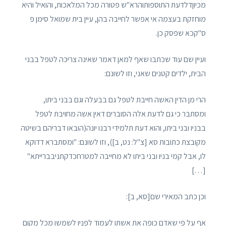
מכיוןדלדעת התוספותוהרא"ש פטורה מכל המלאכות, והואיל והיא
מוחזקת בעצמה אי אפשר לחייבה בהן, עיין בית שמואל סימן פ
ס"קכא שפסק כן.
ועיין שם עוד שכתבו שאף למאן דאמר שאינה צריכה לטפל בבני
הבית, ילדים קטנים שאני, וזו לשונם:
הרי מן הדין האשה חייבת לטפל גם בבעלה וגם בבני ביתו,
ומסתבר כי גם לדעת אלה הסוברים דאין אשה מחויבת לטפל
בבניו ובני ביתו, והוא דעת תלמידי רבנו יונה(הובאו דבריהם בשיטה
מקובצת כתובות סא [צ"ל: נט, ב]), וזו לשונם: "ומסתברא דדוקא
לו, אבל קמי בניו ובני ביתו לא מחייבה למטרחכדקתניבברייתא"
[…]
וכן כתב המאירי שם[סא, ב]:
אף על פי שאדם כופה את אשתו לעמוד לפניו לשמשו מכל מקום