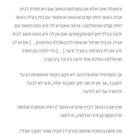
והשאלה אינה אלא אם נתאלמנההאשה אם היא חוזרת לבית
אביה כאשר היתה קודם שנשאת או תשאר עם בית בעלה כאשר
היתה קודם שנתאלמנה. ונראה שאם יש לה זרע ממנו תשאר עם
זרעה בכלל חיוביהם ותקנותיהם. ואם אין לה זרע ממנו תשוב לבית
אביה. וכן בת ישראל שנשאת לכהן אוכלת בתרומה[…] אם יש לה
זרע אוכלת בתרומה בשביל זרעה […] הרי למדנו מן התורה
שהאלמנה הולכת אחר זרעה בין זכר בין נקבה.
אך התם מיירי שמכוח זרעה לא פקע הקשר ממשפחת הבעל
לשעבר, אך אין זה יוצר חיוב ושעבוד שלה, ודאי לא לבעל
ולכאורה אף לא לזרעה.
ועיין שם בהמשך דבריו שהביא התשב"ץ ראיה ממסכת שמחות
מדין מקום קבורת האלמנה, וזו לשונו:
מה ששנו במסכת שמחות (פרק יד)"אביה אומר 'תקבר אצלי';