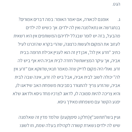
הגט.
ג. אומנם לכאורה, אם יאמר האומר: במה דברים אמורים?
בנתגרשה או נתאלמנה ואין לה ילדים. אך כשיש לה ילדים
מהבעל, בזה יש לומר שבגלל ילדיהם המשותפים אין היא רשאית
לעזוב את המקום ולעשות כרצונה, שהרי בקרא שהזכרנו לעיל
כתיב "וזרע אין לה", אכן דין זה הוא לעניין אכילת תרומה בבית
אביה, אך עיקר המציאותשל חזרה לבית אביה היא אף ביש לה
זרע. ואולי היה מקום לדייק שזה מאמר תנאי,שדווקא אם "זרע אין
לה" יכולה לשוב לבית אביה, אבל ביש לה זרע, אינה שבה לבית
אביה, שהזרע צריך להתגורר בסביבות משפחת האב שידאגו לו,
והיא צריכה להיות סמוכה לו, לדאוג לצרכיו מחד גיסא ולדאוג שלא
יפגע הקשר עם משפחתו מאידך גיסא.
ועיין בשו"תתשב"ץ(חלק ג סימןקעט) שלמד מדין זה שאלמנה
שיש לה ילדים נשארת קשורה לקהילת בעלה שמת, וזו לשונו: