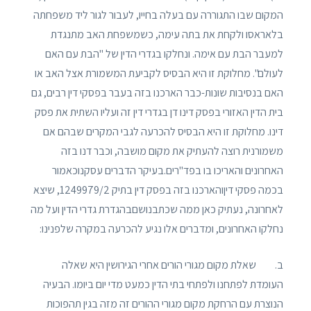
המקום שבו התגוררה עם בעלה בחייו, לעבור לגור ליד משפחתה
בלאראסו ולקחת את בתה עימה, כשמשפחת האב מתנגדת
למעבר הבת עם אימה. ונחלקו בגדרי הדין של "הבת עם האם
לעולם". מחלוקת זו היא הבסיס לקביעת המשמורת אצל האב או
האם בנסיבות שונות-כבר הארכנו בזה בעבר בפסקי דין רבים, גם
בית הדין האזורי בפסק דינו דן בגדרי דין זה ועליו השתית את פסק
דינו. מחלוקת זו היא הבסיס להכרעה לגבי המקרים שבהם אם
משמורנית רוצה להעתיק את מקום מושבה, וכבר דנו בזה
האחרונים והאריכו בו בפד"רים.בעיקר הדברים עסקנוכאמור
בכמה פסקי דיןוהארכנו בזה בפסק דין בתיק 1249979/2, שיצא
לאחרונה, נעתיק כאן ממה שכתבנושםבהגדרת גדרי הדין ועל מה
נחלקו האחרונים, ומדברים אלו נגיע להכרעה במקרה שלפנינו:
ב. שאלת מקום מגורי הורים אחרי הגירושין היא שאלה
העומדת לפתחנו ולפתחי בתי הדין כמעט מדי יום ביומו. הבעיה
הנוצרת עם הרחקת מקום מגורי ההורים זה מזה בגין תהפוכות