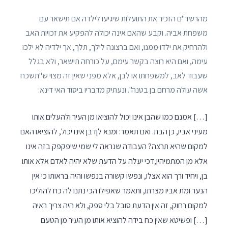
מהרשד"ם הזכיר את התועלות שיגיעו לילדה אם תישאר עם
משפחת אביה. וקבע שהאם אינה יכולה להפקיע את זכויות האב
ולהרחיק את ילדו ממנו, ואם ברצונה לילך, תלך, אך ילדיה לא ילכו
עימה, ואם היא רוצה בקשר עימם, על כורחה תישאר, ולא בגלל
שעבוד לאב, למשפחתו או לבן, אלא מפני שאין זה מצוי ש"תשכח
אשה עולה מרחם בן בטנה". ונעתיק מדבריו ביסוד האי דינא:
[…] אמנם כמו שהבן אינו יכול להוציאו מן העיר ולהעלים אותו
מעיני אביו, כן הבת. ואם תאמר: ומנא לןדבן אינו יכול, להוציאו האם
למקום שהיא תרצה? העבודה שנראה לי שמי שיפקפק בזה אינו
אלא מן המתמיהין,דכי יעלה על הדעת שלא יהיה לאדם אלא אותו
בן, ויחיד ורך הוא אצלו, ונפשו קשורה בנפשו והיה בראותו כי אין
הנער ומת אביו מצרתו, ותאמר שאפילו הכי נתנו לה כח להוליכו
למקום רחוק, זה אין הדעת סובל בלי ספק, ולא היה צריך ראיה
[…] ופשיטא שאין כח בידה להוציא אותו מן העיר מן הטעם