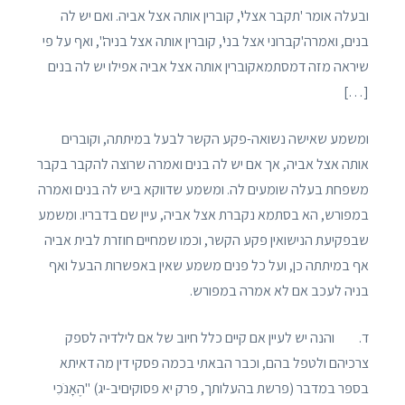
ובעלה אומר 'תקבר אצלי', קוברין אותה אצל אביה. ואם יש לה
בנים, ואמרה'קברוני אצל בני', קוברין אותה אצל בניה", ואף על פי
שיראה מזה דמסתמאקוברין אותה אצל אביה אפילו יש לה בנים
[…]
ומשמע שאישה נשואה-פקע הקשר לבעל במיתתה, וקוברים
אותה אצל אביה, אך אם יש לה בנים ואמרה שרוצה להקבר בקבר
משפחת בעלה שומעים לה. ומשמע שדווקא ביש לה בנים ואמרה
במפורש, הא בסתמא נקברת אצל אביה, עיין שם בדבריו. ומשמע
שבפקיעת הנישואין פקע הקשר, וכמו שמחיים חוזרת לבית אביה
אף במיתתה כן, ועל כל פנים משמע שאין באפשרות הבעל ואף
בניה לעכב אם לא אמרה במפורש.
ד. והנה יש לעיין אם קיים כלל חיוב של אם לילדיה לספק
צרכיהם ולטפל בהם, וכבר הבאתי בכמה פסקי דין מה דאיתא
בספר במדבר (פרשת בהעלותך, פרק יא פסוקיםיב-יג) "הֶאָנֹכִי