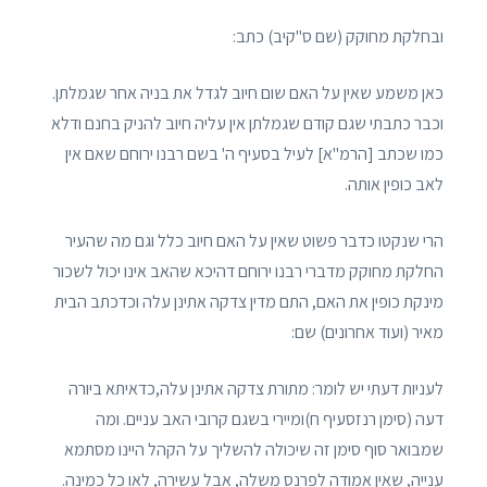
ובחלקת מחוקק (שם ס"קיב) כתב:
כאן משמע שאין על האם שום חיוב לגדל את בניה אחר שגמלתן.
וכבר כתבתי שגם קודם שגמלתן אין עליה חיוב להניק בחנם ודלא
כמו שכתב [הרמ"א] לעיל בסעיף ה' בשם רבנו ירוחם שאם אין
לאב כופין אותה.
הרי שנקטו כדבר פשוט שאין על האם חיוב כלל וגם מה שהעיר
החלקת מחוקק מדברי רבנו ירוחם דהיכא שהאב אינו יכול לשכור
מינקת כופין את האם, התם מדין צדקה אתינן עלה וכדכתב הבית
מאיר (ועוד אחרונים) שם:
לעניות דעתי יש לומר: מתורת צדקה אתינן עלה,כדאיתא ביורה
דעה (סימן רנזסעיף ח)ומיירי בשגם קרובי האב עניים. ומה
שמבואר סוף סימן זה שיכולה להשליך על הקהל היינו מסתמא
ענייה, שאין אמודה לפרנס משלה, אבל עשירה, לאו כל כמינה.