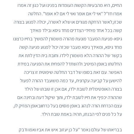
החיים, היא מהבעיות הקשות העומדות בפנינו ועל כגון זה אמרו
אמרו חז"ל "אוי לי אם אומר ואוי לי אם לא אומר". החלטה
שכזו,לאשר הרחקת מגורים או שלא לאשרה, יכולה לפגוע בצורה
קשה בכל אחד מיחידי הצדדים מחד גיסא ובילד מאידך
גיסא-מניעת המעבר מונעת מהורה משמורן להמשיך בחייו כרצונו
מחד גיסא, ומאידך גיסא מעבר שכזה יכול לפגוע פגיעה קשה
בקשר של ההורה הלא משמורן לילדו. וחובת בית הדין לתת את
החלטתו באופן המיטיב ולהשתדל להפחית את הפגיעה במידת
האפשר. עם זאת בסופו של דבר החלטה שיפוטית זו צריכה
להישען על קביעה עקרונית, עד כמה משועבד ההורה לפעול
בצורה האופטימלית לטובת ילדו, אם אכן זו טובתו של הילד
שההורה יכפיף את חייו לטובת ילדו, ותוך שיקול דעת ובחינה אם
עצם הכרחת הורה לנהוג באופן מסוים בעל כרחוובאופן המזיק לו,
על כל פנים לפי הבנתו, תהיה באמת טובת הילד.
בבריאתו של עולם נאמר "על כן יעזוב איש את אביו ואמו ודבק