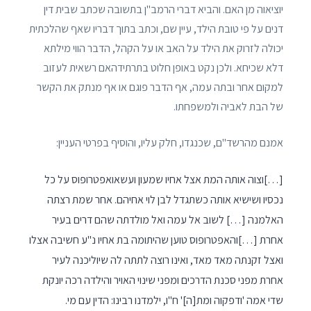
יוציאוה מן האם. והביא דברי הרמב"ן בתשובה שכתב שבית דין
דנים על פי טובת הילד, עיין שם, וכתב בתוך דבריו שאף שהלכתית
יכולה לזרוק את הילד על האב או על הקהל, הדבר הווי מילתא
דלא שכיחא. ולכן נקט באופן חלוט בתרתידהאם רשאית לעזוב
למקום אחר ובתה עמה, אף הדבר פוגם או אף מנתק את הקשר
של הבת לאביה ולמשפחתו.
אמנם מהרשד"ם, שכנגדו, חלק עליו, והוסיף בפרטי העניין:
[…]וצוה אותה המת אצל אחיו שמעון ועשאואפטרופוס על כל
נכסיו ושישיא אותה כשתגדל לבן לוי אחיהם. אחר שמת רצתה
האלמנה […] לשוב אל עמה ואל מולדתה שהם דרים בעיר
אחרת […]והאפטרופוס טוען שהיתומה בת אחיו נ"ע חשיבה אצלו
ואצל זקנתה מאד מאד, ואינו רוצה לתתה לה שיוליכנה לעיר
אחרת מפני סכנת הדרכים ומפני שינוי האויר והילדה רכה יונקת
שדי אמה 'ודפקוה ומת[ה]' ח"ו, ילמדנו רבינו: הדין עם מי.