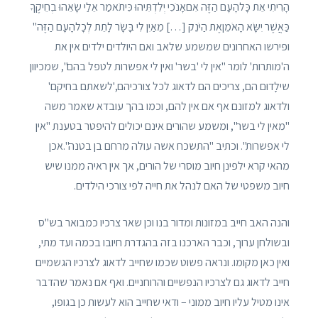
הָרִיתִי אֵת כָּלהָעָם הַזֶּה אִםאָנֹכִי יְלִדְתִּיהוּ כִּיתֹאמַר אֵלַי שָׂאֵהוּ בְחֵיקֶךָ
כַּאֲשֶׁר יִשָּׂא הָאֹמֵןאֶת הַיֹּנֵק […] מֵאַיִן לִי בָּשָׂר לָתֵת לְכָלהָעָם הַזֶּה"
ופירשו האחרונים שמשמע שלאב ואם היולדים ילדים אין את
ה'מותרות' לומר "אין לי 'בשר' ואין לי אפשרות לטפל בהם", שמכיוון
שילָדוּם הם, צריכים הם לדאוג לכל צורכיהם,'לשאתם בחיקם'
ולדאוג למזונם אף אם אין להם, וכמו בהך עובדא שאמר משה
"מאין לי בשר", ומשמע שהורים אינם יכולים להיפטר בטענת "אין
לי אפשרות". וכתיב "התשכח אשה עולה מרחם בן בטנה".אכן
מהאי קרא ילפינן חיוב מוסרי של הורים, אך אין ראיה ממנו שיש
חיוב משפטי של האם לנהל את חייה לפי צורכי הילדים.
והנה האב חייב במזונות ומדור בנו וכן שאר צרכיו כמבואר בש"ס
ובשולחן ערוך, וכבר הארכנו בזה בהגדרת חיובו בכמה ועד מתי,
ואין כאן מקומו. ונראה פשוט שכמו שחייב לדאוג לצרכיו הגשמיים
חייב לדאוג גם לצרכיו הנפשיים והרוחניים. ואף אם נאמר שהדבר
אינו מטיל עליו חיוב ממוני – ודאי שחייב הוא לעשות כן בגופו,