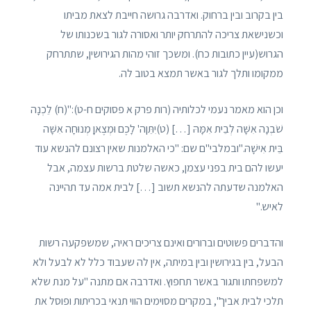
בין בקרוב ובין ברחוק. ואדרבה גרושה חייבת לצאת מביתו
וכשנישאת צריכה להתרחק יותר ואסורה לגור בשכנותו של
הגרוש(עיין כתובות כח). ומשכך זוהי מהות הגירושין, שתתרחק
ממקומו ותלך לגור באשר תמצא בטוב לה.
וכן הוא מאמר נעמי לכלותיה (רות פרק א פסוקים ח-ט):"(ח) לֵכְנָה
שֹׁבְנָה אִשָּׁה לְבֵית אִמָּהּ […] (ט)יִתֵּןה' לָכֶם וּמְצֶאןָ מְנוּחָה אִשָּׁה
בֵּית אִישָׁהּ."ובמלבי"ם שם: "כי האלמנות שאין רצונם להנשא עוד
יעשו להם בית בפני עצמן, כאשה שלטת ברשות עצמה, אבל
האלמנה שדעתה להנשא תשוב […] לבית אמה עד תהיינה
לאיש."
והדברים פשוטים וברורים ואינם צריכים ראיה, שמשפקעה רשות
הבעל, בין בגירושין ובין במיתה, אין לה שעבוד כלל לא לבעל ולא
למשפחתו ותגור באשר תחפוץ. ואדרבה אם מתנה "על מנת שלא
תלכי לבית אביך", במקרים מסוימים הווי תנאי בכריתות ופוסל את