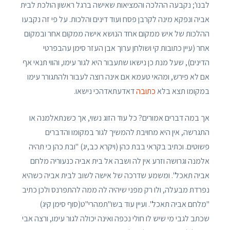
לבנו'; נקבעה ההלכה והמציאות שאישה ברגל ראשון הולכת לבית
אביה ונפקא מינה לקרבן פסח ועוד דינים והלכות. על פי זה נקבעו
ההלכות של איש ממקום אחד הנושא אישה ממקום אחר ובמקום
אחר (עיין כתובות קי ושולחן ערוך אבן העזר סימן עהבפרטי
הדינים), שעל מנת כן נישאו שתעבור היא לגור עימו, והווי תנאי אף
אם לא פירש, ומהאי טעמא אם אינה רוצה לעבור ולהתגורר עימו
במקומו תצא בלא
כתובה
דאדעתאדהכי נישאו.
אך במה דברים אמורים? כל עוד הזוג נשוי, אך כשנתאלמנה או
התגרשה, אין היא מחויבת להמשיך לגור במקומו והדברים
פשוטים. וכתיב בקראי בבת כהן (ויקרא כב,יג) "ובת כהן כי תהיה
אלמנה וגרושה וזרע אין לה ושבה אל בית אביה כנעוריה מלחם
אביה תאכל". ומשמע שדרכה של אישה לשוב לבית אביה כשהיא
נפרדת מבעלה, ולו רק מפני שיהיה לה ממה להתפרנס ולכן כתיב
"מלחם אביה תאכל". ועיין עוד בשו"תמהרי"ט(סוף סימן קיג)
שכתב לגבי מי שיש לו חולי נכפה ואינה יכולה לגור עימו, ורצה אבי