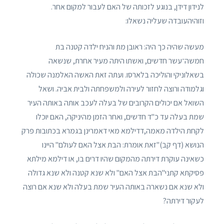
לנידון דידן, בנוגע לזכותה של האם לעבור למקום אחר.
וזוהיהעובדה שעליה נשאלו:
מעשה שהיה כך היה: ראובן מת והניח ילדה קטנה בת
חמשה־עשר חדשים, ואשתו היתה מעיר אחרת, שנשאה
בשאלוניקי והוליכה בלארסו. ועתה זאת האשה האלמנה שכולה
וגלמודה ורוצה לחזור לעירה ולמשפחתה ולבית אביה. ושאל
השואל אם יכולים הקרובים של בעלה לעכב אותה באותה העיר
שמת בעלה עד כ"ד חדשים, ואחר הזמן מהיניקה, האם יוכלו
לקחת הילדה מאמה,דדילמא מאי דאמרינן בגמרא בכתובות פרק
הנושא (דף קב)"זאת אומרת: הבת אצל האם לעולם" היינו
כשאינה עוקרת דירתה מהמקום שהיו דרים בו, או דילמא מילתא
פסיקתא קתני"הבת אצל האם" ולא שנא קטנה ולא שנא גדולה
ולא שנא אם נשארה באותה העיר שמת בעלה ולא שנא אם רוצה
לעקור דירתה?