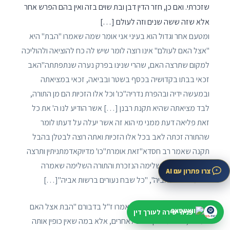
שזכרתי. ואם כן, חזר הדין דבן ובת שוים בזה ואין בהם הפרש אחר
אלא שזה ששה שנים וזה לעולם […]
ומטעם אחר וגדול הוא בעיני אני אומר שמה שאמרו "הבת" היא
"אצל האם לעולם" אינו רוצה לומר שיש לה כח להוציאה ולהוליכה
למקום שתרצה האם, שהרי שנינו בפרק נערה שנתפתתה"האב
זכאי בבתו בקדושיה בכסף בשטר ובביאה, זכאי במציאתה
ובמעשה ידיה ובהפרת נדריה"כו' וכל אלו הזכיות הם מן התורה,
לבד מציאתה שהיא תקנת רבנן […] אשר הודיע לנו ה' את כל
זאת פליאה דעת ממני מי הוא זה אשר יעלה על דעתו לומר
שהתורה זכתה לאב בכל אלו הזכיות ואתה רוצה לבטלן בהבל
תקנה שאמר רב חסדא"זאת אומרת"כו' מדיוקאדמתניתין ותרצה
לבטל המשנה השלימה הנזכרת והתורה השלימה שאמרה
צרו פתרון עם AI
"בנעוריה בית אביה", "כל שבח נעורים ברשות אביה"[…]
וכללאדמלתא כי כל זכות שאמרו ז"ל בדבורם "הבת אצל האם
פניה ישירה לעורך דין
לעולם", לא אמרו כן לחוב לאחרים, אלא במה שאין כופין אותה