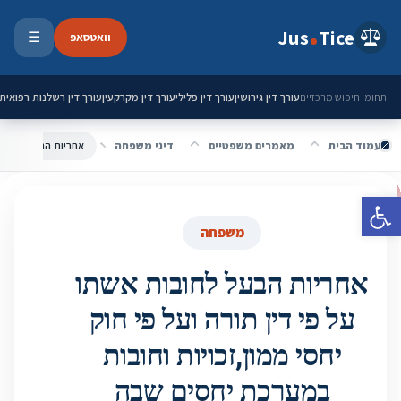
ילוג לתוכן
Jus
Tice
וואטסאפ
☰
פתיחת 
עורך דין גירושין
עורך דין פלילי
עורך דין מקרקעין
עורך דין רשלנות רפואית
תחומי חיפוש מרכזיים
עמוד הבית
מאמרים משפטיים
דיני משפחה
פתח סרגל נגישות
משפחה
אחריות הבעל לחובות אשתו
על פי דין תורה ועל פי חוק
יחסי ממון,זכויות וחובות
במערכת יחסים שבה