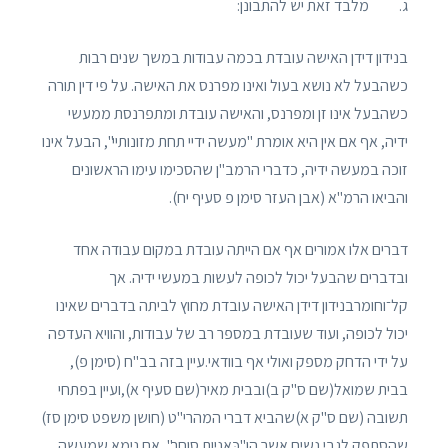
ג. מלבד זאת יש להתבונן:
בנידון דידן האישה עובדת בכמה עבודות במשך שנים רבות
כשהבעל לא נושא בעול ואינו מפרנס את האישה. על פי דין תורה
כשהבעל אינו זן ומפרנס, והאישה עובדת ומתפרנסת ממעשי
ידיה, אף אם אין היא אומרת "מעשה ידיי תחת מזונותיי", הבעל אינו
זוכה במעשה ידיה, כדברי הרמב"ן שהסכימו עימו הראשונים
והביאו הרמ"א (אבן העזר סימן פ סעיף יח).
דברים אלו אמורים אף אם הייתה עובדת במקום עבודה אחד
ובדברים שהבעל יכול לכופה לעשות במעשי ידיה. אך
קל־וחומרבנידון דידן האישה עובדת מחוץ לביתה בדברים שאינו
יכול לכופה, ועוד שעובדת במספר רב של עבודות, והוויא העדפה
על ידי הדחק מספק ואולי אף בוודאי.עיין בזה בב"ח (סימן פ),
בבית שמואל(שם ס"ק ב)ובבית מאיר(שם סעיף א),ועיין בפתחי
תשובה (שם ס"ק א)שהביא דברי המהרי"ט (חושן משפט סימן סז)
שהסתפק לגבי נשים אשר הן"כָּאֳניות סוחר", אם נימא שמעשה