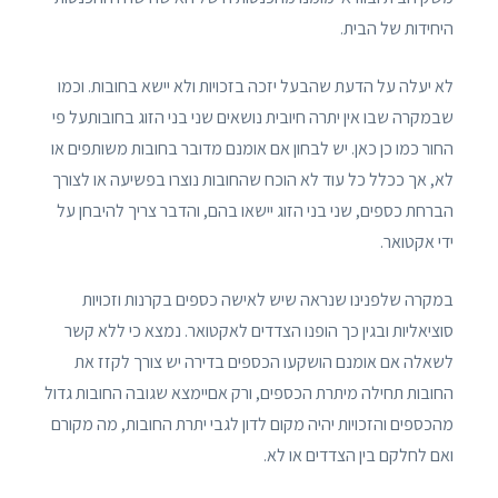
היחידות של הבית.
לא יעלה על הדעת שהבעל יזכה בזכויות ולא יישא בחובות. וכמו
שבמקרה שבו אין יתרה חיובית נושאים שני בני הזוג בחובותעל פי
החור כמו כן כאן. יש לבחון אם אומנם מדובר בחובות משותפים או
לא, אך ככלל כל עוד לא הוכח שהחובות נוצרו בפשיעה או לצורך
הברחת כספים, שני בני הזוג יישאו בהם, והדבר צריך להיבחן על
ידי אקטואר.
במקרה שלפנינו שנראה שיש לאישה כספים בקרנות וזכויות
סוציאליות ובגין כך הופנו הצדדים לאקטואר. נמצא כי ללא קשר
לשאלה אם אומנם הושקעו הכספים בדירה יש צורך לקזז את
החובות תחילה מיתרת הכספים, ורק אםיימצא שגובה החובות גדול
מהכספים והזכויות יהיה מקום לדון לגבי יתרת החובות, מה מקורם
ואם לחלקם בין הצדדים או לא.