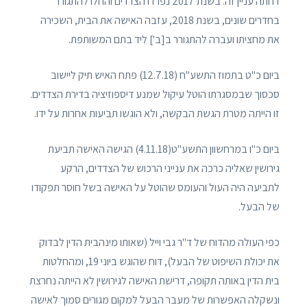
דחתה עניין זה. בשנת 2017 נפרדו הצדדים והחלו להתגורר
בחדרים שונים, בשנת 2018, עזבה האישה את הבית, השכירה
את מחציתו ועברה להתגורר ב[ב'] ליד בתם המשותפת.
ביום כ"ט בתמוז התשע"ח (12.7.18) פתח האיש תיק ליישוב
סכסוך שבמסגרתו הוטל עיקול שמנע דיספוזיציה בדירת הצדדים.
זו הייתה מטרת הגשת הבקשה, ולא הוגשו תביעות אחרות על ידו.
ביום כ"ו במרחשוון התשע"ט(4.11.18) הגישה האישה תביעת
גירושין שאליה כרכה את ענייני הרכוש של הצדדים, הרקע
לתביעה היה העול והעומס שהוטל על האישה בשל חוסר תפקודו
של הבעל.
כפי העולה מהדוח של ד"ר גבי וייל (שאותו מינהבית הדין לבדוק
את יכולת השיפוט של הבעל), דוח שהוגש ביוני 19, ומהחלטות
בית הדין באותה תקופה, דרישת האישה לגירושין לא הייתה נחרצת
ונשקלה האפשרות של מעבר הבעל למקום מגורים סמוך לאישה