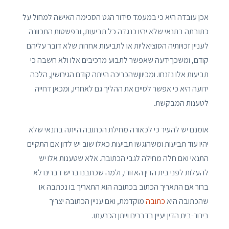
אכן עובדה היא כי במעמד סידור הגט הסכימה האישה למחול על
כתובתה בתנאי שלא יהיו כנגדה כל תביעות, ובפשטות התכוונה
לעניין זכויותיה הסוציאליות או לתביעות אחרות שלא דובר עליהם
קודם, ומשכךידעה שאפשר לתבוע מרכיבים אלו ולא חשבה כי
תביעות אלו נזנחו. ומכיווןשהכריכה הייתה קודם הגירושין, הלכה
ידועה היא כי אפשר לסיים את ההליך גם לאחריו, ומכאן דחייה
לטענות המבקשת.
אומנם יש להעיר כי לכאורה מחילת הכתובה הייתה בתנאי שלא
יהיו עוד תביעות ומשהוגשו תביעות כאלו שוב יש לדון אם התקיים
התנאי ואם חלה מחילה לגבי הכתובה. אלא שטענות אלו יש
להעלות לפני בית הדין האזורי, ולמה שכתבנו בריש דברינו לא
ברור אם התאריך הכתוב בכתובה הוא התאריך בו נכתבה או
שהכתובה היא
כתובה
מוקדמת, ואם עניין הכתובה יצריך
בירור-בית הדין יעיין בדברים וייתן הכרעתו.