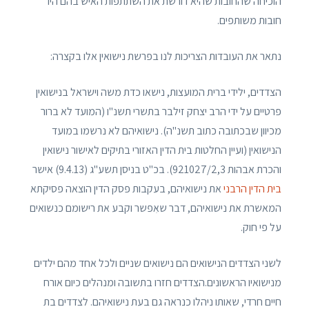
הוכיחה שהחובות שהיא דורשת את השתתפות האיש בהם היו
חובות משותפים.
נתאר את העובדות הצריכות לנו בפרשת נישואין אלו בקצרה:
הצדדים, ילידי ברית המועצות, נישאו כדת משה וישראל בנישואין
פרטיים על ידי הרב יצחק זילבר בתשרי תשנ"ו (המועד לא ברור
מכיוון שבכתובה כתוב תשנ"ה). נישואיהם לא נרשמו במועד
הנישואין (ועיין החלטות בית הדין האזורי בתיקים לאישור נישואין
והכרת אבהות 921027/2,3). בכ"ט בניסן תשע"ג (9.4.13) אישר
בית הדין הרבני
את נישואיהם, בעקבות פסק הדין הוצאה פסיקתא
המאשרת את נישואיהם, דבר שאִפשר וקבע את רישומם כנשואים
על פי חוק.
לשני הצדדים הנישואים הם נישואים שניים ולכל אחד מהם ילדים
מנישואיו הראשונים.הצדדים חזרו בתשובה ומנהלים כיום אורח
חיים חרדי, שאותו ניהלו כנראה גם בעת נישואיהם. לצדדים בת