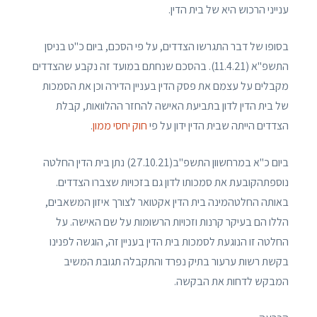
ענייני הרכוש היא של בית הדין.
בסופו של דבר התגרשו הצדדים, על פי הסכם, ביום כ"ט בניסן
התשפ"א (11.4.21). בהסכם שנחתם במועד זה נקבע שהצדדים
מקבלים על עצמם את פסק הדין בעניין הדירה וכן את הסמכות
של בית הדין לדון בתביעת האישה להחזר ההלוואות, קבלת
הצדדים הייתה שבית הדין ידון על פי
חוק יחסי ממון
.
ביום כ"א במרחשוון התשפ"ב(27.10.21) נתן בית הדין החלטה
נוספתהקובעת את סמכותו לדון גם בזכויות שצברו הצדדים.
באותה החלטהמינה בית הדין אקטואר לצורך איזון המשאבים,
הללו הם בעיקר קרנות וזכויות הרשומות על שם האישה. על
החלטה זו הנוגעת לסמכות בית הדין בעניין זה, הוגשה לפנינו
בקשת רשות ערעור בתיק נפרד והתקבלה תגובת המשיב
המבקש לדחות את הבקשה.