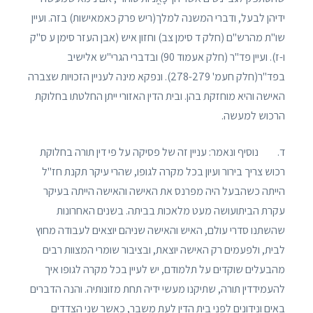
ידיהן לבעל, ודברי המשנה למלך(ריש פרק כאמאישות) בזה. ועיין
שו"ת מהרש"ם (חלק ד סימן צב) וחזון איש (אבן העזר סימן ע ס"ק
ו-ז). ועיין פד"ר (חלק אעמוד 90) ובדברי הגרי"ש אלישיב
בפד"ר(חלק חעמ' 278-279). ונפקא מינה לעניין הזכויות שצברה
האישה והיא מוחזקת בהן. ובית הדין האזורי ייתן החלטתו בחלוקת
הרכוש למעשה.
ד. נוסיף ונאמר: עניין זה של פסיקה על פי דין תורה בחלוקת
רכוש צריך בירור ועיון בכל מקרה לגופו, שהרי עיקר תקנת חז"ל
הייתה כשהבעל היה מפרנס את האישה והאישה הייתה בעיקר
עקרת הביתועושה מעט מלאכות בביתה. בשנים האחרונות
שהשתנו סדרי עולם, האיש והאישה שניהם יוצאים לעבודה מחוץ
לבית, ולפעמים רק האישה יוצאת, ובציבור שומרי המצוות רבים
מהבעלים שוקדים על תלמודם, יש לעיין בכל מקרה לגופו איך
להעמידדין תורה, שתיקנו מעשי ידיה תחת מזונותיה. והנה הדברים
באים ונידונים לפני בית הדין לעת משבר, כאשר שני הצדדים