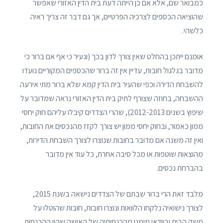
כמבואר שם, אלא אם כן הייתה דעת בית הדין האזורי שאפשר
שהוציאה הכספים לצרכיה הפרטיים, אך גם דבר זה צריך ראיה
כלשהי.
אומנם ייתכן בהחלט שאין צורך לדון בכך (ונעיר כי אף אם ברור כי
מדובר בגלגול חובות, עדיין אין זה ברור שהכספים המקוריים נועדו
להשבחת הדירה וכפי שהעיר בית הדין קמא שלא ברור מתי אירעה
ההשבחה, בחוזה שצורף לתיק בית הדין האזורי נראה שמדובר על
שיפוץ בשנים 2012-2013), שהרי הצדדים קיבלו עליהם חוק יחסי
ממון כאמור, ובחוק יחסי ממון יש צורך לקזז מהנכסים את החובות,
ואין זה משנה אם מדובר בחובות שנוצרו לצורך השבחת הדירות,
מהוצאות שוטפות או מכל סיבה אחרת, כל עוד אין מדובר
בהברחת נכסים.
מלבד זאת הרי ברור שבתם של הצדדים נישאה בשנת 2015,
לצורך נישואיה נלקחו הלוואות ונוצרו חובות, חובות שהוטלו על
משק הבית ובוודאי מומנו מהכנסותיה של האישה שהיו ההכנסות