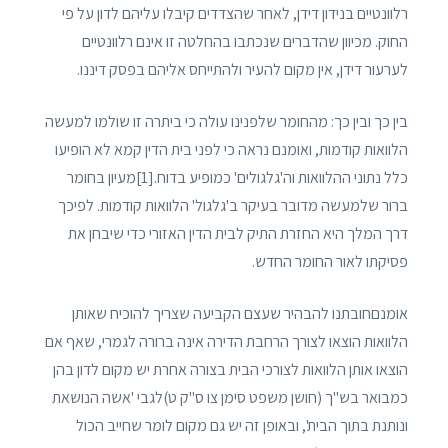
רלוונטיים בנידון דידן, לאחר שהצדדים קיבלו עליהם לדון על פי
החוק. מכיוון שהדברים שנכתבו בהחלטה זו אינם רלוונטיים
לערעור דידן, אין מקום להעיר ולהתייחס אליהם בפסק דיננו.
בין כך ובין כך: מהחומר שלפנינו עולה כי ביתרה זו שולמו למעשה
הלוואות קודמות, ואומנם נראה כי לפני בית הדין קמא לא הופיעו
כלל נתוני ההלוואות וה'גלגולים' כמופיע בדוח.[1]מעיון בחומר
ברור שלמעשה מדובר בעיקר ב'גלגול' הלוואות קודמות. לפיכך
דרך המלך היא החזרת התיק לבית הדין האזורי כדי שיבחן את
פסיקתו לאור החומר החדש.
אומנםחובתנו להבהיר שעצם הקביעה שצריך להוכיח שאותן
הלוואות הוצאו לצורך הרחבת הדירה אינה ברורה לגמרי, שאף אם
הוצאו אותן הלוואות לצורכי הבית בצורה אחרת יש מקום לדון בהן
כמבואר בש"ך (חושן משפט סימן צו ס"ק ט)לגבי 'אשה הנושאת
ונותנת בתוך הבית', ובאופן זה יש גם מקום לומר שחייב הכול