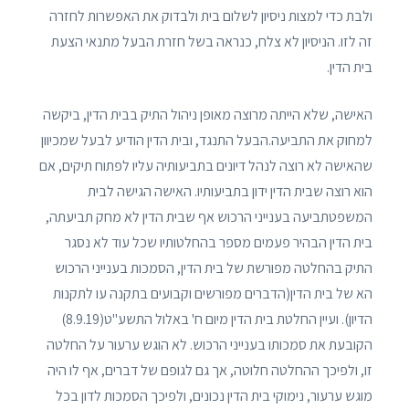
ולבת כדי למצות ניסיון לשלום בית ולבדוק את האפשרות לחזרה
זה לזו. הניסיון לא צלח, כנראה בשל חזרת הבעל מתנאי הצעת
בית הדין.
האישה, שלא הייתה מרוצה מאופן ניהול התיק בבית הדין, ביקשה
למחוק את התביעה.הבעל התנגד, ובית הדין הודיע לבעל שמכיוון
שהאישה לא רוצה לנהל דיונים בתביעותיה עליו לפתוח תיקים, אם
הוא רוצה שבית הדין ידון בתביעותיו. האישה הגישה לבית
המשפטתביעה בענייני הרכוש אף שבית הדין לא מחק תביעתה,
בית הדין הבהיר פעמים מספר בהחלטותיו שכל עוד לא נסגר
התיק בהחלטה מפורשת של בית הדין, הסמכות בענייני הרכוש
הא של בית הדין(הדברים מפורשים וקבועים בתקנה עו לתקנות
הדיון). ועיין החלטת בית הדין מיום ח' באלול התשע"ט(8.9.19)
הקובעת את סמכותו בענייני הרכוש. לא הוגש ערעור על החלטה
זו, ולפיכך ההחלטה חלוטה, אך גם לגופם של דברים, אף לו היה
מוגש ערעור, נימוקי בית הדין נכונים, ולפיכך הסמכות לדון בכל