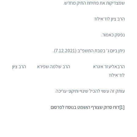
שמצדיקות את פתיחת התיק מחדש.
הרב ציון לוז־אילוז
נפסק כאמור.
ניתן ביום ג' בטבת התשפ"ב (7.12.2021).
הרבאליעזר איגרא הרב שלמה שפירא הרב ציון
לוז־אילוז
עותק זה עשוי להכיל שינויי ותיקוני עריכה
[1]דוח סרוק שצורף הושמט בנוסח לפרסום