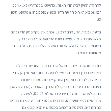
להחזרת התיק לבית הדין האזורי, כדאיתא בסנהדרין (לא, א)"כל
זמן שמביא ראיה סותר את הדין" וכמו שנפסק בחושן משפט(סימן
כ).
בדעת אב בית הדין, הרב רלב"ג, שכתב את עיקר פסק הדין נכתב
שלא התברר לו מה נעשה ביתרת ההלוואה שנלקחה בבנק
דיסקונט בינואר 17 ולא הובאה ראיה שההלוואות הן'גלגולי חובות'
משותפים קודמים.
חוות דעתו של הדיין הרב וידאל אינה ברורה בהתחשב בקבלת
הצדדים בקניין במועד הגירושין לדון על פי חוק יחסי ממון הן לגבי
הדירה והן לגבי הרכוש, ואין אחר קניין כלום. מסתבר שחוות
דעתונכתבה בעיקרה לפני קבלת הקניין וההסכמה (ההחלטה אכן
הוזנה למחשב ביום כ"ו בשבט התשפ"א-8.2.21, למעלה
מחודשיים לפני חתימתה), הדברים שבסוף חוות דעתו אינם ברורים
ונהירים דיים, והיה מקום לכתוב במפורש שהנימוקים אינם