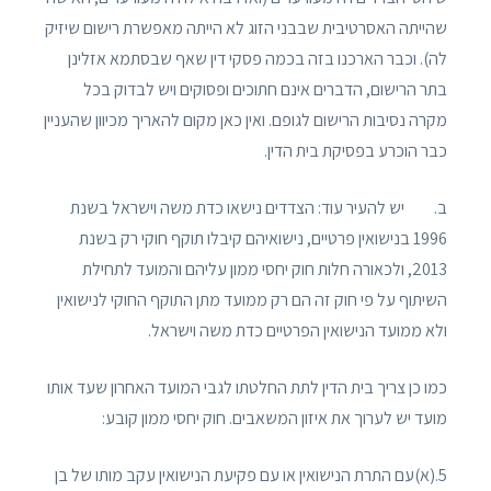
שהייתה האסרטיבית שבבני הזוג לא הייתה מאפשרת רישום שיזיק
לה). וכבר הארכנו בזה בכמה פסקי דין שאף שבסתמא אזלינן
בתר הרישום, הדברים אינם חתוכים ופסוקים ויש לבדוק בכל
מקרה נסיבות הרישום לגופם. ואין כאן מקום להאריך מכיוון שהעניין
כבר הוכרע בפסיקת בית הדין.
ב. יש להעיר עוד: הצדדים נישאו כדת משה וישראל בשנת
1996 בנישואין פרטיים, נישואיהם קיבלו תוקף חוקי רק בשנת
2013, ולכאורה חלות חוק יחסי ממון עליהם והמועד לתחילת
השיתוף על פי חוק זה הם רק ממועד מתן התוקף החוקי לנישואין
ולא ממועד הנישואין הפרטיים כדת משה וישראל.
כמו כן צריך בית הדין לתת החלטתו לגבי המועד האחרון שעד אותו
מועד יש לערוך את איזון המשאבים. חוק יחסי ממון קובע:
5.(א)עם התרת הנישואין או עם פקיעת הנישואין עקב מותו של בן