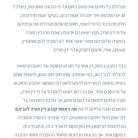
מנהלים כל חייהם את משק ביתם על פי הנהגה מוסכמת, כשלכל
זוג יש הסכמות איך יתנהלו. זוגות רבים, בעיקר זוגות חרדים וכן
חלק מהציבור הדתי־לאומי, חושבים שהם מנהלים את ענייניהם
על פי דין תורה, מפני שאין הם יודעים באמת מהו דין התורה
במקרה שלפניהם ומפני שאף אחד לא הסביר להם אותו(ורק
מעטים, אולי, יודעים דקדוק וגדרי דין תורה).
כבר כתבנו בפסק דין אחר על חובתו החוקית של רושם הנישואין
להבהיר לבני הזוג, כפי שמחייב אותו חוק יחסי ממון, ולשאול אותם
באיזה משטר רכושי ירצו להתנהלאם לפי המתווה שקבע החוק או
על פי הסכם אחר. אם בני הזוג רוצים להתנהל על פי דין תורה,
חובה עליהם לחתום על הסכם ממון, אך מלבד החתימה על
ההסכם חובה עליהם לדעת
מה באמת קובע דין תורה לגביהם
לפי אופן ניהול חייהם המשותפים, דבר שיצריך הכשרה והסברה
גם לרושמי הנישואין.אין כאן מקום להאריך בזה, וכתבתי בזה
במקום אחר. אך הבעיות הכרוכות מחוסר ההסברה וחוסר ההבנה