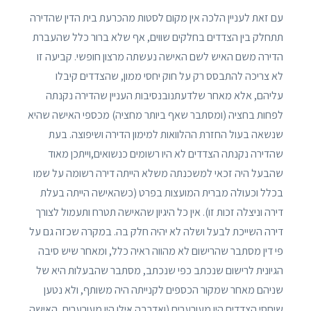
עם זאת לעניין הלכה אין מקום לסטות מהכרעת בית הדין שהדירה
תתחלק בין הצדדים בחלקים שווים, אף שלא ברור כלל שהעברת
הדירה משם האיש לשם האישה נעשתה מרצון חופשי. קביעה זו
לא צריכה להתבסס רק על חוק יחסי ממון, שהצדדים קיבלו
עליהם, אלא מאחר שלדעתנובנסיבות העניין שהדירה נקנתה
לפחות בחציה (ומסתבר שאף ביותר מחציה) מכספי האישה שהיא
שנשאה בעול החזרת ההלוואות למימון הדירה ושיפוצה. בעת
שהדירה נקנתה הצדדים לא היו רשומים כנשואים,וייתכן מאוד
שהבעל היה זכאי למשכנתה משלא הייתה דירה רשומה על שמו
בכלל וכעולה מברית המועצות בפרט (כשהאישה הייתה בעלת
דירה וניצלה זכות זו). אין כל היגיון שהאישה תטרח ותעמול לצורך
דירה השייכת לבעל ושלה לא יהיה חלק בה. במקרה שכזה גם על
פי דין מסתבר שהרישום לא מהווה ראיה כלל, ומאחר שיש סיבה
הגיונית לרישום שנכתב כפי שנכתב, מסתבר שהבעלות היא של
שניהם מאחר שמקור הכספים לקנייתה היה משותף, ולא נטען
שיחסי הצדדים היו מעורערים (ואדרבה אילו היו מעורערים, האישה