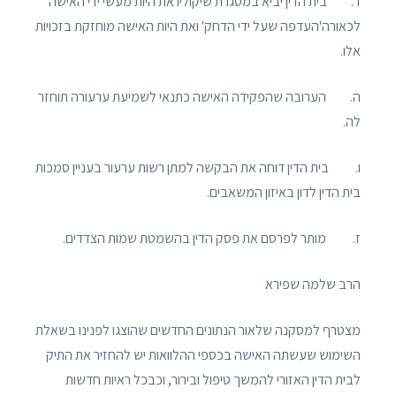
ד. בית הדין יביא במסגרת שיקוליו את היות מעשי ידי האישה
לכאורה'העדפה שעל ידי הדחק' ואת היות האישה מוחזקת בזכויות
אלו.
ה. הערובה שהפקידה האישה כתנאי לשמיעת ערעורה תוחזר
לה.
ו. בית הדין דוחה את הבקשה למתן רשות ערעור בעניין סמכות
בית הדין לדון באיזון המשאבים.
ז. מותר לפרסם את פסק הדין בהשמטת שמות הצדדים.
הרב שלמה שפירא
מצטרף למסקנה שלאור הנתונים החדשים שהוצגו לפנינו בשאלת
השימוש שעשתה האישה בכספי ההלוואות יש להחזיר את התיק
לבית הדין האזורי להמשך טיפול ובירור, וכבכל ראיות חדשות