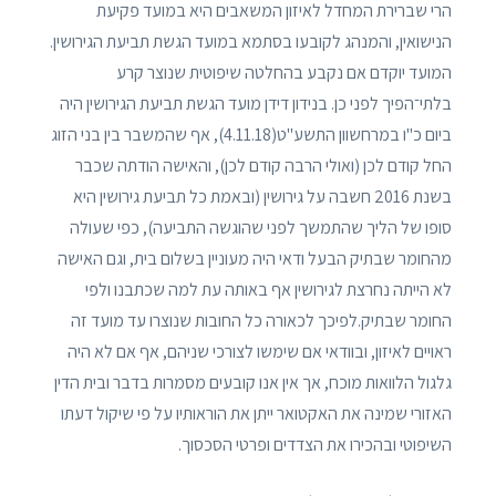
הרי שברירת המחדל לאיזון המשאבים היא במועד פקיעת
הנישואין, והמנהג לקובעו בסתמא במועד הגשת תביעת הגירושין.
המועד יוקדם אם נקבע בהחלטה שיפוטית שנוצר קרע
בלתי־הפיך לפני כן. בנידון דידן מועד הגשת תביעת הגירושין היה
ביום כ"ו במרחשוון התשע"ט(4.11.18), אף שהמשבר בין בני הזוג
החל קודם לכן (ואולי הרבה קודם לכן), והאישה הודתה שכבר
בשנת 2016 חשבה על גירושין (ובאמת כל תביעת גירושין היא
סופו של הליך שהתמשך לפני שהוגשה התביעה), כפי שעולה
מהחומר שבתיק הבעל ודאי היה מעוניין בשלום בית, וגם האישה
לא הייתה נחרצת לגירושין אף באותה עת למה שכתבנו ולפי
החומר שבתיק.לפיכך לכאורה כל החובות שנוצרו עד מועד זה
ראויים לאיזון, ובוודאי אם שימשו לצורכי שניהם, אף אם לא היה
גלגול הלוואות מוכח, אך אין אנו קובעים מסמרות בדבר ובית הדין
האזורי שמינה את האקטואר ייתן את הוראותיו על פי שיקול דעתו
השיפוטי ובהכירו את הצדדים ופרטי הסכסוך.