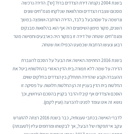
בשנת 2004 נקנתה דירת הצדדים ברח' [ש']. הדירה נרכשה
מסכום שצברו הצדדים ומהלוואות שנלקחו מגמ"חים שונים
ונרשמה על שםהבעל בלבד, הדירה הורחבה ושופצה במשך
השנים, מקור מימון השיפוצים היה אף הוא בהלוואות מבנקים
ומגמ"חים. שטחה של דירה זו במקור היה כארבעים וחמישה מטר
רבוע ונעשו הרחבות שכמעט הכפילו את שטחה.
בשנת 2016 החתימה האישה את הבעל על הסכם להעברת
הדירה על שמה ללא תמורה.בית הדין האזורי בהחלטותיו ביטל את
ההעברה וקבע שהדירה תתחלק בין הצדדים בחלקים שווים.
החלטות בית הדין בעניין זה הן החלטות חלוטות. על פסיקה זו
הוסכם והצדדים אף קיבלו הדבר בקניין בהסכם הגירושין, וכך
נושא זה אינו עומד לפנינו להכרעה (ועיין לקמן).
לדברי האישה בכתבי טענותיה, כבר בשנת 2016 רצתה להתגרש
עקב אי־תפקודו של הבעל, אך לבקשתו ומרחמים עליו (לטענתה)