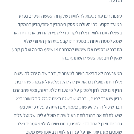
הכרעה
טענות הערעור נוגעות להלוואות שלקחה האישה ושטרם נפרעו
במועד הקרע. כפי העולה מפסק ביתהדין האזורי,הדיון התמקד
בשאלה אם הלוואות אלו נלקחו כדי לשפץ ולהרחיב את הדירה או
שמא למטרה אחרת. בפסק דינו קבע בית הדין האזורי שלא
התברר שכספים אלו שימשו להרחבת או שיפוץ הדירה ועל כן קבע
שאין לחייב את האיש להשתתף בהן.
המערערת לא הביאה ראיות לטענותיה, דבר שהיה יכול להיעשות
אילו הייתה פועלת כראוי. אין לה להלין אלא על עצמה, שהרי בית
הדין אינו יכול לדון ולפסוק על פי טענות ללא ראיות, וכפי שהבהרנו
בדיון שנערך לפנינו, ובפרט שהשגת ראיות ל'גלגול הלוואות' היא
דבר שיכול היה להיעשות, כאמור, אם הייתה פועלת כראוי, ואף
שיש לתלות את התנהלותה בעול שהיה מוטל עליה ושמוטל עליה
גם כיום. ואכן לאחר הדיון לפנינו, ניתנו צווים לגילוי מסמכים ואלו
שופכים מעט יותר אור על עניין ההלוואות באופן שיש מקום