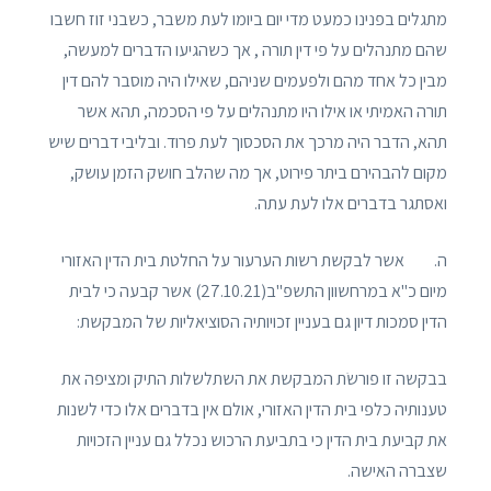
מתגלים בפנינו כמעט מדי יום ביומו לעת משבר, כשבני זוז חשבו
שהם מתנהלים על פי דין תורה , אך כשהגיעו הדברים למעשה,
מבין כל אחד מהם ולפעמים שניהם, שאילו היה מוסבר להם דין
תורה האמיתי או אילו היו מתנהלים על פי הסכמה, תהא אשר
תהא, הדבר היה מרכך את הסכסוך לעת פרוד. ובליבי דברים שיש
מקום להבהירם ביתר פירוט, אך מה שהלב חושק הזמן עושק,
ואסתגר בדברים אלו לעת עתה.
ה. אשר לבקשת רשות הערעור על החלטת בית הדין האזורי
מיום כ"א במרחשוון התשפ"ב(27.10.21) אשר קבעה כי לבית
הדין סמכות דיון גם בעניין זכויותיה הסוציאליות של המבקשת:
בבקשה זו פורשׂת המבקשת את השתלשלות התיק ומציפה את
טענותיה כלפי בית הדין האזורי, אולם אין בדברים אלו כדי לשנות
את קביעת בית הדין כי בתביעת הרכוש נכלל גם עניין הזכויות
שצברה האישה.