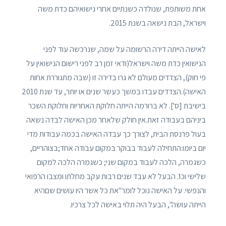
אחת משותפת, שנולדה כשנתיים אחרי נישואיהם כדת משה
וישראל, הבת נישאה בשנת 2015.
לאישה הייתה דירה הרשומה על שמה, שנרכשה עוד לפני
הנישואין כדת משה וישראל(ודאי זמן רב לפני רישום הנישואין על
פי חוק), הצדדים מעולם לא גרו בדירה זו (שבה מתגוררת אחות
האישה).הצדדים עבדו במשך כעשר שנים או יותר, עד שנת 2010
בישיבת [ס']. לא ברורמה הייתה חלוקת האחריות וחלוקת השכר
ביניהם בעבודה זאת.אין חולק שלאחר מכן האישה לבדה נשאה
בעול פרנסת הבית, לצורך כך עבדה האישה בכמה עבודות מדי
יום ביומו:התחילה לעבוד בבוקר במקום עבודה אחד;בצוהריים,
כשגמרה, הלכה לעבוד במקום שני; כשגמרה הלכה למקום
שלישי וכו'. הבעל לא עבד שנים רבות עקב מחלתו ומצבו הרפואי
והנפשי. על האישה נוכל לומר"את כל אשר היו עושים שםהיא
הייתה עושה", הבעל היה תלוי באישה לכל צרכיו.