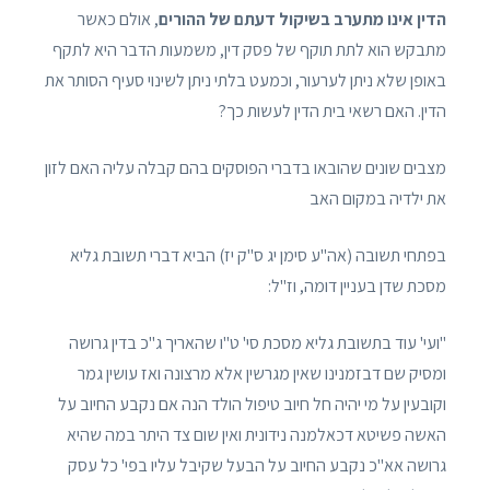
הדין אינו מתערב בשיקול דעתם של ההורים
, אולם כאשר
מתבקש הוא לתת תוקף של פסק דין, משמעות הדבר היא לתקף
באופן שלא ניתן לערעור, וכמעט בלתי ניתן לשינוי סעיף הסותר את
הדין. האם רשאי בית הדין לעשות כך?
מצבים שונים שהובאו בדברי הפוסקים בהם קבלה עליה האם לזון
את ילדיה במקום האב
בפתחי תשובה (אה"ע סימן יג ס"ק יז) הביא דברי תשובת גליא
מסכת שדן בעניין דומה, וז"ל:
"ועי' עוד בתשובת גליא מסכת סי' ט"ו שהאריך ג"כ בדין גרושה
ומסיק שם דבזמנינו שאין מגרשין אלא מרצונה ואז עושין גמר
וקובעין על מי יהיה חל חיוב טיפול הולד הנה אם נקבע החיוב על
האשה פשיטא דכאלמנה נידונית ואין שום צד היתר במה שהיא
גרושה אא"כ נקבע החיוב על הבעל שקיבל עליו בפי' כל עסק