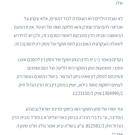
שלו.
לא טובת הילדים היא העומדת לנגד ההורים, אלא עקרון על
שנראה להם ערכי וצודק והוא חלוקה שווה של הנטל. אין זו הפעם
הראשונה שבית הדין מתבקש לאשר הסכם כזה, ולכן יש להידרש
לשאלה העקרונית האם נכון לתת תוקף של פסק דין להסכם כזה.
נקדים ונאמר כי בית הדין הנותן תוקף של פסק דין להסכם איננו
פסיבי. משמעות מתן התוקף היא חליטה של הסכמותיהם
והפיכתם לפסק דין שאינו ניתן לערעור. ביטול ההסכם נעשה רק
לעתים רחוקות מאוד כידוע, יעויין בפסק דין בית הדין הגדול תיק
1304990/1 ותיק 1221150/1.
עוד יסודו של מתן התוקף הוא בחוקי מדינת ישראל ובמנהג
המדינה, עי' בדברי הרה"ג בנימין בארי שליט"א בפס"ד מבית הדין
הגדול תיק 812582/1. ע"ע בשו"ת יביע אומר (ח"ג חו"מ סימן ה
אות כ).