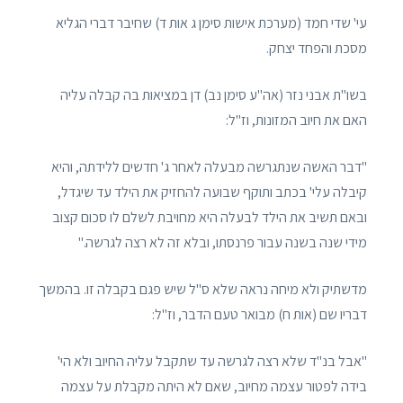
עי' שדי חמד (מערכת אישות סימן ג אות ד) שחיבר דברי הגליא
מסכת והפחד יצחק.
בשו"ת אבני נזר (אה"ע סימן נב) דן במציאות בה קבלה עליה
האם את חיוב המזונות, וז"ל:
"דבר האשה שנתגרשה מבעלה לאחר ג' חדשים ללידתה, והיא
קיבלה עלי' בכתב ותוקף שבועה להחזיק את הילד עד שיגדל,
ובאם תשיב את הילד לבעלה היא מחויבת לשלם לו סכום קצוב
מידי שנה בשנה עבור פרנסתו, ובלא זה לא רצה לגרשה."
מדשתיק ולא מיחה נראה שלא ס"ל שיש פגם בקבלה זו. בהמשך
דבריו שם (אות ח) מבואר טעם הדבר, וז"ל:
"אבל בנ"ד שלא רצה לגרשה עד שתקבל עליה החיוב ולא הי'
בידה לפטור עצמה מחיוב, שאם לא היתה מקבלת על עצמה