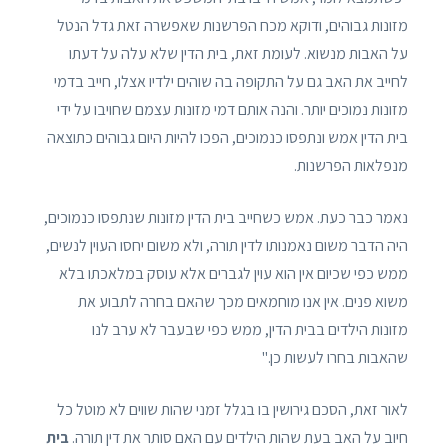
מזונות גבוהים, ודוקא מכח הפרשנות שאפשרה זאת גדל הנטל
על האבות מנשוא. לעומת זאת, בית הדין שלא עלה על דעתו
לחייב את האב גם על התקופה בה שוהים ילדיו אצלו, חייב בדמי
מזונות נמוכים יותר. והנה אותם דמי מזונות עצמם שחויבו על ידי
בית הדין אמש ונתפסו כנמוכים, הפכו להיות היום גבוהים כתוצאה
מנפלאות הפרשנות.
נאמר כבר כעת. אמש כשחייב בית הדין מזונות שנתפסו כנמוכים,
היה הדבר משום נאמנותו לדין תורה, ולא משום יחסו העוין לנשים,
ממש כפי שכיום אין הוא עוין לגברים אלא עוסק במלאכתו בלא
משוא פנים. אין אנו מוחמאים מכך שהאם בחרה לתבוע את
מזונות הילדים בבית הדין, ממש כפי שבעבר לא ערב לנו
שהאבות בחרו לעשות כן."
לאור זאת, הסכם גירושין בו בגלל זמני שהות שווים לא מוטל כל
חיוב על האב בעת שהות הילדים עם האם סותר את דין תורה.
בית