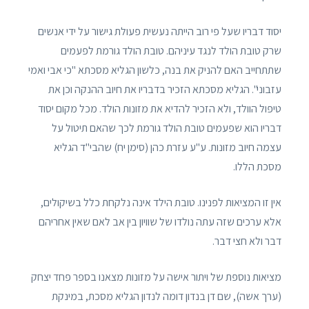
יסוד דבריו שעל פי רוב הייתה נעשית פעולת גישור על ידי אנשים
שרק טובת הולד לנגד עיניהם. טובת הולד גורמת לפעמים
שתתחייב האם להניק את בנה, כלשון הגליא מסכתא "כי אבי ואמי
עזבוני". הגליא מסכתא הזכיר בדבריו את חיוב ההנקה וכן את
טיפול הוולד, ולא הזכיר להדיא את מזונות הולד. מכל מקום יסוד
דבריו הוא שפעמים טובת הולד גורמת לכך שהאם תיטול על
עצמה חיוב מזונות. ע"ע עזרת כהן (סימן יח) שהבי"ד הגליא
מסכת הללו.
אין זו המציאות לפנינו. טובת הילד אינה נלקחת כלל בשיקולים,
אלא ערכים שזה עתה נולדו של שוויון בין אב לאם שאין אחריהם
דבר ולא חצי דבר.
מציאות נוספת של ויתור אישה על מזונות מצאנו בספר פחד יצחק
(ערך אשה), שם דן בנדון דומה לנדון הגליא מסכת, במינקת