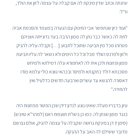
שזנתה וכתב שדין מינקת לה אם קבלה על עצמה לזון את הולד,
וז"ל:
"ועוד כיון שנתפשר אבי התינוק עם הנערה במעמד והסכמת אביה
לתת לה כאשר כבר נתן לה ממון הרבה בעד נדונייתה ושניהם
פטרוהו מכל מין תביעה שתוכל לתבוע […] וקבלה עליה להניק
ולזון ולפרנס הוולד מכל וכל כל הימים ולא נשאר לה עליו תביעת
ממון ומזונות ולכן אית לה לאחמורא עלה דמילתא ולמיחש
מסכנתא דולד כתקנתא ולמיסר ובכהאי גוונא כולי עלמא מודו
דאסורה להנשא עד עשרים וארבעה חדשים כדלעיל ואין
להתירה."
עיון בדבריו מעלה שאינו נוגע לנדון דידן שכן הפטור ממזונות היה
כנגד ממון שנתן לה. כמו כן בשו"ת תועפות ראם (למהר"א טויבש)
(סימן י) דן במינקת גרושה שקבלה על עצמה להניק, אולם גם שם
מדובר ששילם לה האב על ההנקה.