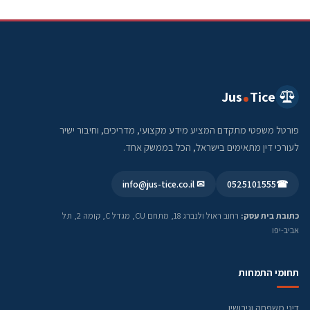
Jus
Tice
פורטל משפטי מתקדם המציע מידע מקצועי, מדריכים, וחיבור ישיר
לעורכי דין מתאימים בישראל, הכל בממשק אחד.
✉ info@jus-tice.co.il
0525101555
☎
כתובת בית עסק:
רחוב ראול ולנברג 18, מתחם CU, מגדל C, קומה 2, תל
אביב-יפו
תחומי התמחות
דיני משפחה וגירושין