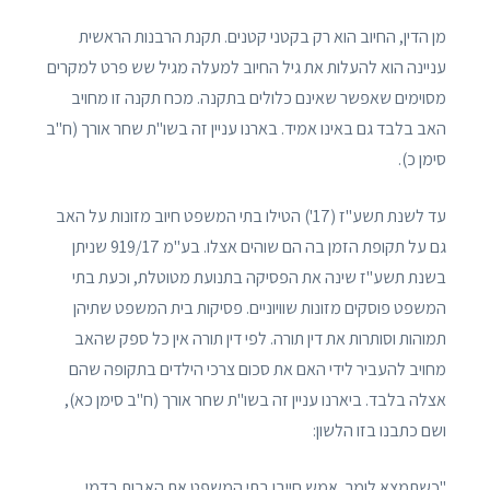
מן הדין, החיוב הוא רק בקטני קטנים. תקנת הרבנות הראשית
עניינה הוא להעלות את גיל החיוב למעלה מגיל שש פרט למקרים
מסוימים שאפשר שאינם כלולים בתקנה. מכח תקנה זו מחויב
האב בלבד גם באינו אמיד. בארנו עניין זה בשו"ת שחר אורך (ח"ב
סימן כ).
עד לשנת תשע"ז (17') הטילו בתי המשפט חיוב מזונות על האב
גם על תקופת הזמן בה הם שוהים אצלו. בע"מ 919/17 שניתן
בשנת תשע"ז שינה את הפסיקה בתנועת מטוטלת, וכעת בתי
המשפט פוסקים מזונות שוויוניים. פסיקות בית המשפט שתיהן
תמוהות וסותרות את דין תורה. לפי דין תורה אין כל ספק שהאב
מחויב להעביר לידי האם את סכום צרכי הילדים בתקופה שהם
אצלה בלבד. ביארנו עניין זה בשו"ת שחר אורך (ח"ב סימן כא),
ושם כתבנו בזו הלשון:
"כשתמצא לומר, אמש חייבו בתי המשפט את האבות בדמי