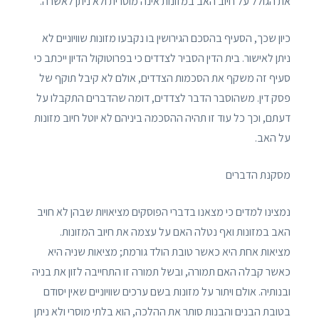
את הגולל על חיוב האב במזונות אינה מוסרית ולא ניתן לאשרה.
כיון שכך, הסעיף בהסכם הגירושין בו נקבעו מזונות שוויוניים לא
ניתן לאישור. בית הדין הסביר לצדדים כי בפרוטוקול הדיון ייכתב כי
סעיף זה משקף את הסכמות הצדדים, אולם לא קיבל תוקף של
פסק דין. משהוסבר הדבר לצדדים, דומה שהדברים התקבלו על
דעתם, וכך כל עוד זו תהיה ההסכמה ביניהם לא יוטל חיוב מזונות
על האב.
מסקנת הדברים
נמצינו למדים כי מצאנו בדברי הפוסקים מציאויות שבהן לא חויב
האב במזונות ואף נטלה האם על עצמה את חיוב המזונות.
מציאות אחת היא כאשר טובת הולד גורמת; מציאות שניה היא
כאשר קבלה האם תמורה, ובשל תמורה זו התחייבה לזון את בניה
ובנותיה. אולם ויתור על מזונות בשם ערכים שוויוניים שאין יסודם
בטובת הבנים והבנות סותר את ההלכה, הוא בלתי מוסרי ולא ניתן