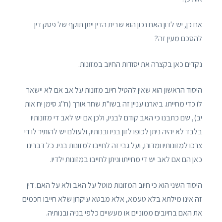
אם כן, יש לדון האם נכון הוא שבית הדין ייתן תוקף של פסק דין
להסכם מעין זה?
נקדים כאן בקצרה את יסודות החיוב במזונות.
היסוד הראשון הוא שאין להטיל חיוב מזונות על אב אם לא יישאר
לו כדי מחייתו. ביארנו עניין זה בשו"ת שחר אורך (ח"ג סימן יח אות
יב), שם כתבנו כי האב קודם לבניו, ולכן אם יש לאב די מזונותיו
בלבד לא יהיה ניתן לכופו לזון בניו ובנותיו, ולעולם יש להותיר לו די
צרכו למזונותיו ומדורו, ועל גבי זה לחייבו למזונות בניו. כל דברינו
כאן הם אם לאב יש די מחייתו וניתן לחייבו במזונות ילדיו.
היסוד השני הוא כי חיוב המזונות מוטל על האב ולא על האם. דין
זה אינו מילתא בלא טעמא, אלא מבטא עיקרון שלא חייבו חכמים
את האם בחיובים ממוניים או מעשיים כלפי בניה ובנותיה.