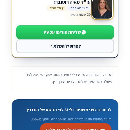
עו"ד מאיה רוטנברג
דיני משפחה
תל אביב
20 שנות ניסיון
שליחת הודעה עכשיו
לפרופיל המלא
המידע באתר הוא מידע כללי ואינו מהווה ייעוץ משפטי. לפני
פעולה משפטית יש להתייעץ עם עורך דין.
להתכונן לפני שפונים: כלי AI לפי הנושא של המדריך
טיוטה בסיסית חינם ובלי הרשמה. המסמך אינו ייעוץ משפטי.
סימולציית בית משפט על המקרה שלכם