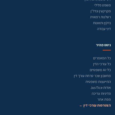
משפט פלילי
מקרקעין ונדל"ן
רשלנות רפואית
נזיקין ותאונות
דיני עבודה
ניווט מהיר
כל המאמרים
כל עורכי הדין
כלי AI משפטיים
מחשבון שכר טרחת עורך דין
התייעצות משפטית
אודות Jus-Tice
מדיניות עריכה
מפת אתר
הצטרפות עורכי דין ←