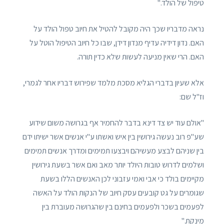
טיפול של הולד."
נראה מדבריו שכך היה מקובל להטיל את חיוב טפול הולד על
האם. נדון דידיה עדיף מנדון דידן, שבו כל חיוב הטיפול הוטל על
האם. הרי שאין מניעה לעשות שלא כדין תורה.
אלא שעיון בדברי הגליא מסכת מלמד שפירוש דבריו אחר לגמרי,
וז"ל שם:
"אולם עוד יש צד דינא בדבר להחמיר אף בגרושה משום שידוע
שע"פ רוב נעשה גירושין בין איש ואשתו ע"י אנשים אשר ישיתו ידם
בין שניהם לבצע מעשיהם ויבצעו תמימים ומדרך אנשים תמימים
ושלמים לדרוש טובות היולד יותר מאב ואם אשר בשעת גירושין
מקיימים בולד כי אבי ואמי עזבוני לכן האנשים הללו בשעת
שגומרים על גט קובעים עסק חיוב של הנקות הולד על האשה
לפעמים בשכר ולפעמים בחינם בין שהגרושה מעוברת בין
מינקת."