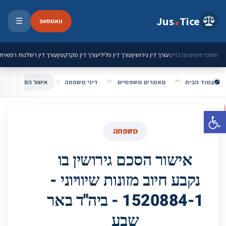
ילוג לתוכן
Jus
Tice
וואטסאפ
☰
פתיחת 
עורך דין גירושין
עורך דין פלילי
עורך דין מקרקעין
עורך דין רשלנות רפואית
תחומי חיפוש מרכזיים
עמוד הבית
מאמרים משפטיים
דיני משפחה
פתח סרגל נגישות
משפחה
אישור הסכם גירושין בו
נקבע חיוב מזונות שיוויוני -
1520884-1 - ביה''ד באר
שבע