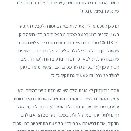
החיוב לא הי' מגרשה והיתה חייבת, שפיר חל עלי' תקנת חכמים
של איסור נשואי מינקת."
גם כאן הסכמתה לזון את ילדיה באה בתמורה לקבלת הגט. עי'
בעניין התניית הגט בפטור ממזונות בפס"ד בית הדין חיפה תיק
1061137/1 מפי כתבם של הרה"ג אברהם מאיר שלוש הרה"ג
שמואל חזן והרה"ג רפאל גלב שליט"א. על דרך אחד האופנים
שהובאו לעיל, יש לבאר כך דברי הנודע ביהודה (מהדו"ק אבן
העזר סימן יז): "ובפרט שלפי מכתבו אבי האשה מתחייב ליתן
להולד כל צרכיו והוא עשיר וגם תקיף גדול".
אולם בנדון דידן לא טובת הילד היא העומדת לעיני ההורים, ולא
עסקה ממונית כלשהי שתמורתה התחייבה האם את דמי המזונות,
אלא ערכים שוויוניים. זכותם של ההורים לעשות ככל העולה על
רוחם ולוותר ויתורים איש לזולתו במסגרת ערכים הנראים להם
צודקים, אולם דרישתם שבית הדין יתקף את התחייבויותיהם ויסתום