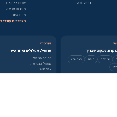
דיני עבודה
אודות Jus-Tice
מדיניות עריכה
מפת אתר
הצטרפות עורכי די
עיר
לעורכי דין
 קרוב למקום שצריך
פרופיל, מסלולים ואזור אישי
פתיחת פרופיל
ירושלים
חיפה
באר שבע
מסלולי הצטרפות
יון
אזור אישי
תנאי שימוש
מדיניות פרטיות
ביטול ואספקה
מדיניות עריכה
הצהרת נגישות
יצירת קשר
מידע המופיע באתר Jus-Tice הינו מידע כללי בלבד ואינו מהווה ייעוץ משפטי מכל סוג שהוא. קבלת החלטות על סמך המידע
מקרה של סוגיה משפטית יש להתייעץ עם עורך דין מוסמך.
© 2026 Jus-Tice.co.il. כל הזכויות שמורות.