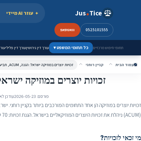
ילוג לתוכן
Jus
Tice
עוזר AI מיידי
0525101555
וואטסאפ
כל תחומי המשפט
▾
עורך דין גירושין
עורך דין פלילי
עורך
תחומי חיפוש מרכזיים
עמוד הבית
קניין רוחני
זכויות יוצרים במוזיקה ישראל: הגנה, ACUM, תביעה
זכויות יוצרים במוזיקה ישראל: הגנה, M
פורסם:
2026-05-23
עודכן לא
זכויות יוצרים במוזיקה הן אחד התחומים המורכבים ביותר בקניין רוחני. יש
(ACUM) ניהלת את זכויות היוצרים המוזיקאליים בישראל. הגנת זכויות: 70 שנה לאחר מות היוצר.
מי זכאי לזכויות?