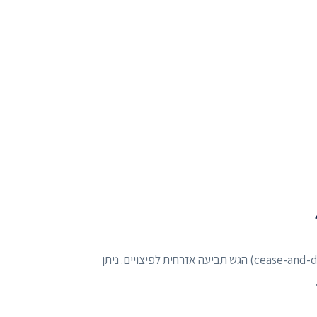
1) תעד בעלות (תאריך יצירה, גיבוי, רישום אקו"ם). 2) שלח מכתב cease-and-desist. 3) הגש תביעה אזרחית לפיצויים. ניתן