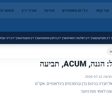
צור קשר
כלי AI משפטיים
אודות
עורכי דין
תחומי מ
 דין מקרקעין
עורך דין רשלנות רפואית
עורך דין נזיקין ותאונות
עורך דין תעבורה
עורך דין דיני עבוד
ACU, תביעה
חרונה:
2026-07-12
ראל חברה בכינוס ברן ובהסכמים בינלאומיים. אקו"ם