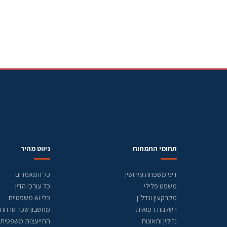
תחומי התמחות
ניווט מהיר
דיני משפחה וגירושין
כל המאמרים
משפט פלילי
כל עורכי הדין
מקרקעין ונדל"ן
כלי AI משפטיים
רשלנות רפואית
מחשבון שכר טרחת ע
נזיקין ותאונות
התייעצות משפטית