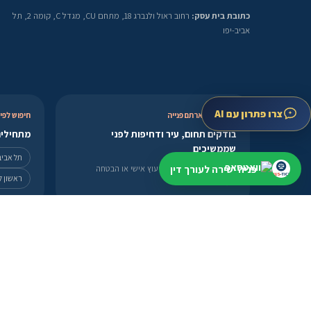
כתובת בית עסק:
רחוב ראול ולנברג 18, מתחם CU, מגדל C, קומה 2, תל
אביב-יפו
צרו פתרון עם AI
אחרי שהשארתם פנייה
חיפוש לפי 
בודקים תחום, עיר ודחיפות לפני
מתחילים
שממשיכים
תל אביב
פניה ישירה לעורך דין
בלי להציג מידע כללי כייעוץ אישי או הבטחה
ראשון לצ
לתוצאה.
ה