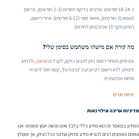
כ-18-24 חודשים. שלבים: בדיקת ייחודיות (2-3 חודשים), פרסום
לגופות (3 חודשים), אישור סופי (6-12 חודשים). אחרי רישום,
הסימן תקף 10 שנים (ניתן לחידוש).
מה קורה אם מישהו משתמש בסימן שלי?
עם סימן מסחרי רשום: ניתן לתבוע נזיקין, לקבל
צו מניעה
, ולדרוש
פיצויים. ללא רישום: רק תביעת "גניבת עין", קשה יותר להוכיח
ופחות אפקטיבית.
זכויות יוצרים
מדיניות עריכה וגילוי נאות
המידע במאמר זה הוא מידע כללי בלבד ואינו מהווה ייעוץ משפטי. אנו
עושים מאמצים רבים להביא מידע מדויק ועדכני ככל הניתן, אך מומלץ