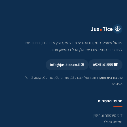
Jus
Tice
פורטל משפטי מתקדם המציע מידע מקצועי, מדריכים, וחיבור ישיר
לעורכי דין מתאימים בישראל, הכל בממשק אחד.
✉ info@jus-tice.co.il
0525101555
☎
כתובת בית עסק:
רחוב ראול ולנברג 18, מתחם CU, מגדל C, קומה 2, תל
אביב-יפו
תחומי התמחות
דיני משפחה וגירושין
משפט פלילי