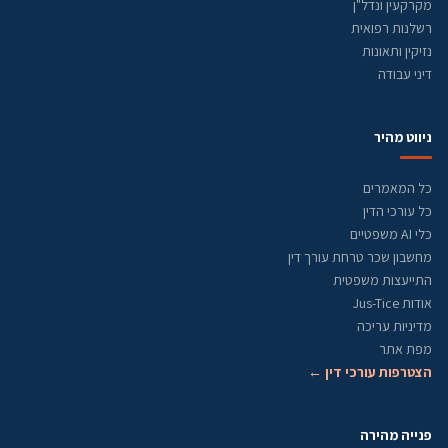
מקרקעין ונדל"ן
רשלנות רפואית
נזיקין ותאונות
דיני עבודה
ניווט מהיר
כל המאמרים
כל עורכי הדין
כלי AI משפטיים
מחשבון שכר טרחת עורך דין
התייעצות משפטית
אודות Jus-Tice
מדיניות עריכה
מפת אתר
הצטרפות עורכי דין ←
פנייה מהירה