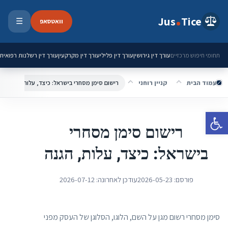
ילוג לתוכן
Jus
Tice
וואטסאפ
☰
פתיחת 
עורך דין גירושין
עורך דין פלילי
עורך דין מקרקעין
עורך דין רשלנות רפואית
תחומי חיפוש מרכזיים
עמוד הבית
קניין רוחני
רישום סימן מסחרי בישראל: כיצד, עלות, הגנה
פתח סרגל נגישות
רישום סימן מסחרי
בישראל: כיצד, עלות, הגנה
פורסם:
2026-05-23
עודכן לאחרונה:
2026-07-12
סימן מסחרי רשום מגן על השם, הלוגו, הסלוגן של העסק מפני