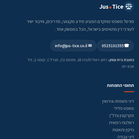
Jus
Tice
פורטל משפטי מתקדם המציע מידע מקצועי, מדריכים, וחיבור ישיר
לעורכי דין מתאימים בישראל, הכל בממשק אחד.
✉ info@jus-tice.co.il
0525101555
☎
כתובת בית עסק:
רחוב ראול ולנברג 18, מתחם CU, מגדל C, קומה 2, תל
אביב-יפו
תחומי התמחות
דיני משפחה וגירושין
משפט פלילי
מקרקעין ונדל"ן
רשלנות רפואית
נזיקין ותאונות
דיני עבודה