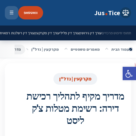
ילוג לתוכן
Jus
Tice
וואטסאפ
☰
פתיחת 
עורך דין גירושין
עורך דין פלילי
עורך דין מקרקעין
עורך דין רשלנות רפואית
תחומי חיפוש מרכזיים
עמוד הבית
מאמרים משפטיים
מקרקעין | נדל"ן
מדריך מקיף לת
פתח סרגל נגישות
מקרקעין | נדל"ן
מדריך מקיף לתהליך רכישת
דירה: רשימת מטלות צ'ק
ליסט