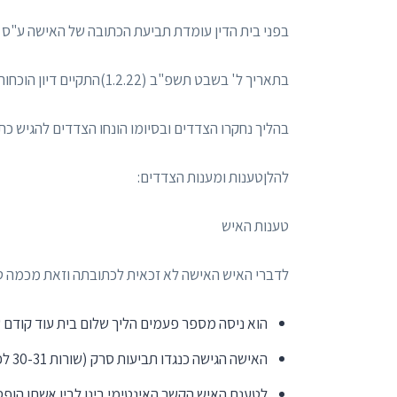
בפני בית הדין עומדת תביעת הכתובה של האישה ע"ס 180,000 ש"ח.
בתאריך ל' בשבט תשפ"ב (1.2.22)התקיים דיון הוכחות בעניין הכתובה.
בהליך נחקרו הצדדים ובסיומו הונחו הצדדים להגיש כתב
להלןטענות ומענות הצדדים:
טענות האיש
לדברי האיש האישה לא זכאית לכתובתה וזאת מכמה ט
הוא ניסה מספר פעמים הליך שלום בית עוד קודם ש
האישה הגישה כנגדו תביעות סרק (שורות 30-31 לפרוטוקול הדיון).