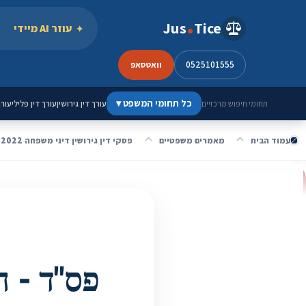
ילוג לתוכן
Jus
Tice
עוזר AI מיידי
0525101555
וואטסאפ
כל תחומי המשפט
▾
עורך דין גירושין
עורך דין פלילי
עורך
תחומי חיפוש מרכזיים
עמוד הבית
מאמרים משפטיים
פסקי דין גירושין דיני משפחה 2022
פס"ד - 