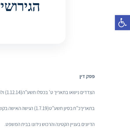
הגירושין - 1236570-2 - ביה'
פתח סרגל נגישות
פסק דין
הצדדים נישאו בתאריך ט' בכסלו תשע"ה(1.12.14) ולהם בת אחת משותפת ילידת ט' בניסן תשע"ט(25.3.18).
בתאריךכ"ח בסיון תשע"ט(1.7.19) הגישה האישה בקשה לגירושין ובני הזוג התגרשו בתאריך כ"ו באייר תש"פ(20.5.20).
הדיונים בעניין הקטינה והרכוש נידונו בבית המשפט.