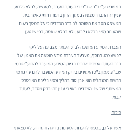
במפורש ע"י ב"כ שב"ס כי העותר הועבר, למעשה, לכלא גלבוע.
עניין זה התברר מצפיה במסך הדיון בויעוד חזותי כאשר בית
המשפט הסב את תשומת לב ב"כ הצדדים כי על המסך רשום
שהעותר מצוי בכלא גלבוע, ולא בכלא שאטה, כפי שנטען.
העברת המידע המוטעה לב"כ העותר מצביעה על ליקוי
לכשעצמו. בנוסף, מערער העברת מידע מוטעה את האמון של
ב"כ העותר ואסירים אחרים בדיוק המידע המועבר להם ע"י גורמי
שב"ס. אמון ב"כ האסירים בדיוק המידע המועבר להם ע"י גורמי
הרשות המנהלית הוא אבן יסוד בהליך ומצוי בליבת האינטרס
המשותף של שני הצדדים. ראוי כי עניין זה יבדק ויוסדר, לעתיד
לבוא.
סיכום:
אשר על כן, בכפוף להערות הטעונות בדיקה והסדרה, לא מצאתי