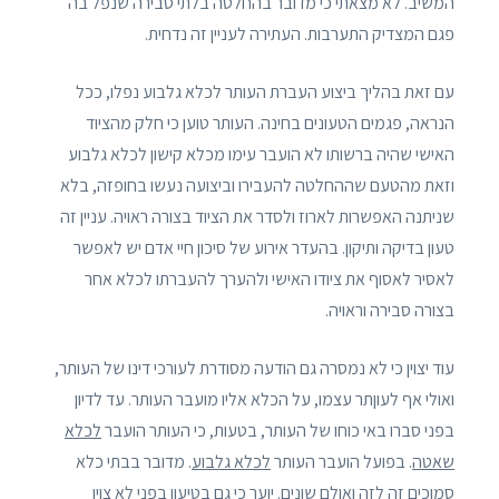
המשיב. לא מצאתי כי מדובר בהחלטה בלתי סבירה שנפל בה
פגם המצדיק התערבות. העתירה לעניין זה נדחית.
עם זאת בהליך ביצוע העברת העותר לכלא גלבוע נפלו, ככל
הנראה, פגמים הטעונים בחינה. העותר טוען כי חלק מהציוד
האישי שהיה ברשותו לא הועבר עימו מכלא קישון לכלא גלבוע
וזאת מהטעם שההחלטה להעבירו וביצועה נעשו בחופזה, בלא
שניתנה האפשרות לארוז ולסדר את הציוד בצורה ראויה. עניין זה
טעון בדיקה ותיקון. בהעדר אירוע של סיכון חיי אדם יש לאפשר
לאסיר לאסוף את ציודו האישי ולהערך להעברתו לכלא אחר
בצורה סבירה וראויה.
עוד יצוין כי לא נמסרה גם הודעה מסודרת לעורכי דינו של העותר,
ואולי אף לעוןתר עצמו, על הכלא אליו מועבר העותר. עד לדיון
בפני סברו באי כוחו של העותר, בטעות, כי העותר הועבר
לכלא
שאטה
. בפועל הועבר העותר
לכלא גלבוע
. מדובר בבתי כלא
סמוכים זה לזה ואולם שונים. יוער כי גם בטיעון בפני לא צוין