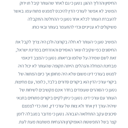
החיסיון וההליך ההוגן. נטען כי גם לאחר שהעותר קיבל תו ירוק
המשיב לא אפשר לעורכי הדין להיכנס למפגש פתוח עמו. באשר
להעברת העותר לכלא אחר נטען כי ההחלטה התקבלה
משיקולים לא ענייניים וכדי להתעמר בעותר ובאי כוחו.
המשיב טען כי העותר לא חלה בקורונה ולכן היה צריך לקבל את
החיסונים כפי שקיבלו שאר האסירים והאזרחים במדינת ישראל,
זאת לשם שמירה על שלומו ובריאותו. נטען כי המצב דינאמי
מבחינת המחלה והנהלים. הייתה תקופה שהעותר לא יכול היה
לפגוש בעורכי דינו משום שלא היה מחוסן אך כיום המתווה של
ביקורי עורכי הדין הוא ביקורים סדורים בלבד, כלומר, עם מחיצות.
נטען כי הסוהרים שעומדים בחדר אינם מקשיבים לשיחות של
העותר עם עורכי דינו. נטען כי ניתן לקיים ביקורים פתוחים בתנאי
שיהיה עורך דין אחד ולא צוות של עורכי דין, זאת כדי לצמצם
סיכונים עקב התחלואה הגבוהה. נטען כי מדובר במגבלה לזמן
קצר בשל התפשטות האומיקרון וההנחיות משתנות מעת לעת.