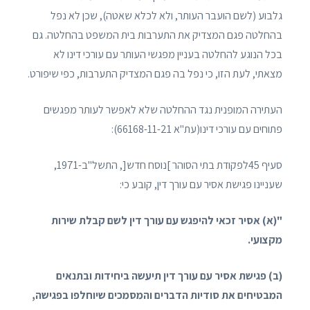
גלבוע (לשם הועבר העותר, ולא לכלא שאטה), שכן לא נפל
בהחלטה פגם המצדיק את התערבות בית המשפט בהחלטה. גם
בכל הנוגע להחלטה בעניין מפגשי העותר עם עורכי דינו לא
מצאתי, לעת הזו, כי נפל בה פגם המצדיק התערבות, כפי שיפורט.
העתירה המופנית נגד ההחלטה שלא לאפשר לעותר מפגשים
פתוחים עם עורכי דינו(עת"א 66168-11-21):
סעיף 45לפקודת בתי הסוהר ]נוסח חדש[, התשל"ב-1971,
שעניינו פגישת אסיר עם עורך דין, קובע כי:
"(א) אסיר זכאי להיפגש עם עורך דין לשם קבלת שירות
מקצועי.
(ב) פגישת אסיר עם עורך דין תיעשה ביחידות ובתנאים
המבטיחים את סודיות הדברים והמסמכים שיוחלפו בפגישה,