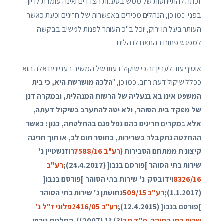
זכתה להתייחסות של ממש בטענות הצדדים ואינה עומדת לדיון
בפני. כמו כן, הנהלים מכירים באפשרות של חריגים וכעת כאשר
העותר בעל תו ירוק, יוכל ב"כ העותר לפנות למשיב בבקשה
למפגש פתוח בהתאם לנהלים.
אוסיף עוד לעניין זה כי שיקול דעתו של המשיב בעניינים אלה הוא
ככלל שיקול דעת רחב. כמו כן, "
הלכה מושרשת היא, כי בית
המשפט אינו בא בנעליה של הרשות המנהלית, ובמקרה דנן
של מפקד בית הסוהר, ולא יטה להתערב בשיקול דעתה,
אלא במקרים חריגים בהם נפל פגם בהחלטתה, כגון : כאשר
ההחלטה נתקבלה בשרירות, בחוסר תום לב, או תוך חריגה
קיצונית ממתחם הסבירות
(רע"ב 7588/16
רוזנשטיין נ'
שירות בתי הסוהר ]פורסם בנבו[ (24.4.2017);
רע"ב
8326/16
וידובסקי נ' שירות בתי הסוהר ]פורסם בנבו[
(1.1.2017);
רע"ב 509/15
נחושתן נ' שירות בתי הסוהר
]פורסם בנבו[ (12.4.2015);
רע"ב 2416/05פלוני ז"ל נ'
שרות בתי הסוהר, פ"ד סב(
3) 13 (2007)). החלטת גורמי