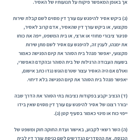
אך באופן המאפשר פיקוח על תנועותיו של האסיר.
(ג) ביקש אסיר להיפגש עם עורך דין מסוים לשם קבלת שירות
מקצועי, או ביקש עורך דין שהאסיר, אדם קרוב לאסיר,
סניגור ציבורי מחוזי או ארצי, או בית המשפט, ייפה את כוחו
את ימנהו, לענין זה, להיפגש עם אסיר לשם מתן שירות
מקצועי, יאפשר מנהל בית הסוהר את קיום הפגישה כאמור
בשעות העבודה הרגילות של בית הסוהר ובהקדם האפשרי,
ואולם אם היה האסיר עצור שטרם הוגש נגדו כתב אישום,
יאפשר מנהל בית הסוהר את קיום הפגישה בלא דיחוי.
(ד) הנציב יקבע בפקודות נציבות בתי הסוהר את הדרך שבה
יבורר רצונו של אסיר להיפגש עם עורך דין מסוים שאין בידו
ייפוי כוח או מינוי כאמור בסעיף קטן (ג).
(ה) השר רשאי לקבוע, באישור ועדת החוקה חוק ומשפט של
הכנסת, את ההסדרים הנדרשים לשם כניסת עורך דין לבית