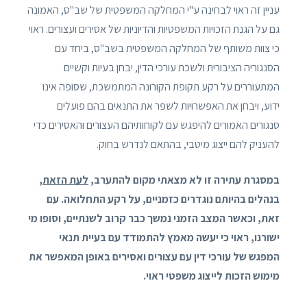
עניין זה ראוי לבחינה ע"י המחלקה המשפטית של שב"ס, האמונה
גם על הגנת הזכויות המשפטיות והדיוניות של אסירים ועצורים. ראוי
כי צוות משותף של המחלקה המשפטית בשב"ס, ביחד עם
הסנגוריה הציבורית ולשכת עורכי הדין, יבחן בעיות וקשיים
המתעוררים על רקע תקופת הקורונה המתמשכת, שסופה אינו
ידוע, ויבחן את האפשרויות לשפר את התנאים בהם פועלים
סנגורים האמורים להיפגש עם לקוחותיהם העצורים והאסירים כדי
להעניק להם ייצוג מיטבי, בהתאם לנדרש בחוק.
במסגרת עתירה זו לא מצאתי מקום להתערב,
לעת הזאת
,
בנהלים בהיותם נוגדרים כזמניים, על רקע התחלואה. עם
זאת, וכאשר המצב הזמני נמשך כבר קרוב לשנתיים, וסופו מי
ישורנו, ראוי כי יעשה מאמץ להתמודד עם בעיית תנאי
המפגש של עורכי דין עם עצורים ואסירים באופן המאפשר את
מימוש הזכות לייצוג משפטי ראוי.