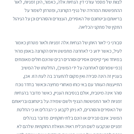
לצוות של מספר עורכי דין. הנחיות אלה, כאמור, הינן זמניות, לאור
ההתפשטות המהירה של נגיף הקורונה, ומטרתן לשמור על
בריאותם וביטחונם של האסירים, העצורים והסוהרים וכן על הניהול
התקין של מתקני הכליאה.
סבורני כי לאור היותן של הנחיות אלה זמניות ולאור מטרתן כאמור
לעיל, כאשר ידוע כי לאחרונה מתפשט וירוס הקורונה באופן מהיר
במיוחד ואף קיימים אסירים וסוהרים רבים שהינם חולים מאומתים
(כפי שפורסם לאחרונה על ידי המשיב), החלטתו של המשיב
בעניין זה הינה סבירה ואין מקום להתערב בה לעת הזו. אכן,
התייעצות העותר עם באי כוחו מאחורי מחיצה וכאשר בחדר נוכח
סוהר אינה מיטבית, אולם בנסיבות העניין, כאשר מדובר בהנחיות
זמניות לאור התפשטות הנגיף ולשם שמירה על ביטחונם ובריאותם
של האסירים והסוהרים, לא ניתן לקבוע כי הנהלים או כי החלטת
המשיב אינם סבירים או הינם בלתי חוקתיים. מדובר בנהלים
זמניים שנקבעו לשם תכלית ראויה ושאלת החוקתיות שלהם לא