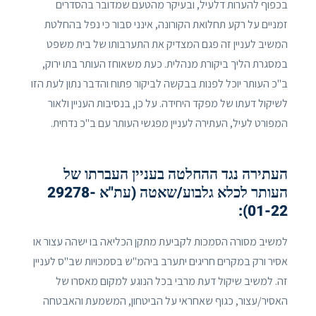
בכפוף להערות דלעיל, ובעיקר מהטעם שמדובר בהסדרים
זמניים על רקע תחלואת הקורונה, אינני סבור כי נפל בהחלטת
המשיב לעניין זה פגם המצדיק את התערבותו של בית משפט
במסגרת הליך ביקורת מנהלית. כעת משאוחז העותר בתו ירוק,
ב"כ העותר יוכל לפנות בבקשה לביקור פתוח והדבר נתון לעת הזו
לשיקול דעתו של מפקד היחידה. על כן, בנסיבות העניין ולאור
המפורט לעיל, העתירה לעניין מפגשי העותר עם ב"כ נדחית.
העתירה נגד ההחלטה בעניין העברתו של
העותר לכלא גלבוע/שאטה (עת"א 29278-
01-22):
למשיב מסורה הסמכות לקביעת מתקן הכליאה בו ישהה עצור או
אסיר ורק במקרים חריגים יתערב ביהמ"ש בסמכויות שב"ס לעניין
זה. למשיב שיקול דעת מרבי בכל הנוגע למקום מאסרו של
האסיר/עצור, כגוף שאחראי על הביטחון, המשמעת והאבטחה