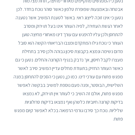
נטען כי המפגשים מתקיימים מאחורי מחיצה, תחת מצלמות
אבטחה ובאמצעות שפופרת טלפון כאשר סוהר נוכח בחדר. לכן
נטען כי אינו זוכה לייצוג ראוי. באשר לטענת המשיב אשר נטענה
לאחר הגשת העתירה, לפיה העותר אינו בעל תו ירוק ומסרב
להתחסן ולכן עליו להיפגש עם עורך דינו מאחורי מחיצה טוען
העותר כי נוכח גילו המתקדם ומצבו הבריאותי הקשה הוא סובל
מדום נשימה ונמצא בקבוצת סיכון גבוהה ולכן סירב בתחילת
מעצרו לקבל חיסון, אך נדבק בנגיף הקורונה והחלים. נטען כי גם
כאשר העותר החזיק בתעודת מחלים עדיין המשיב סירב לאשר
מפגש פתוח עם עורכי דינו. כמו כן, נטען כי הסכים להתחסן במנה
השלישית, הבוסטר, ופנה פעם נוספת למשיב בבקשה לאפשר
מפגש פתוח, אולם זה השיב כי לעותר אין תו ירוק, לא נמצאו
בדיקות קורונה חיוביות כלשהן ואף נמצאו בדיקות סרולוגיות
שליליות. נוכח כך סירבו גורמי הרפואה בכלא לאפשר קיום מפגש
פתוח.