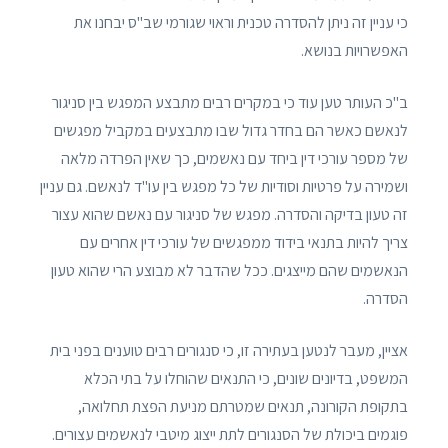
כי עניין זה ניתן להסדרה טכנית וראוי שגורמי שב"ס יבחנו את
האפשרויות בנושא.
ב"כ העותר טען עוד כי במקרים רבים מתבצע המפגש בין סניגור
לנאשם כאשר הם בחדר גדול שבו מתבצעים במקביל מפגשים
של מספר עורכי דין ביחד עם נאשמים, כך שאין הפרדה מלאה
ושמירה על פרטיות וסודיות של כל מפגש בין עו"ד לנאשם. גם עניין
זה טעון בדיקה והסדרה. מפגש של סניגור עם נאשם שהוא עצור
צריך להיות בתנאי בידוד ממפגשים של עורכי דין אחרים עם
הנאשמים שהם מייצגים. ככל שהדבר לא מבוצע הרי שהוא טעון
הסדרה.
אציין, מעבר לנטען בעתירה זו, כי סנגורים רבים טוענים בפני בית
המשפט, בדיונים שונים, כי התנאים שהוחלו על בתי הכלא
בתקופת הקורונה, תנאים שמטרתם מניעת הפצת תחלואה,
פוגמים ביכולת של הסנגורים לתת ייצוג מיטבי לנאשמים עצורים.