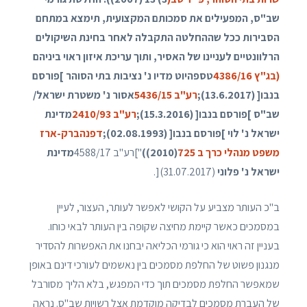
שב"ס, המפעילים את סמכותם המקצועית, תימצא במתחם
הסבירות ככל שההחלטה התקבלה לאחר בחינת השיקולים
הרלוונטיים לעניינו של האסיר, ותוך עריכת איזון ראוי ביניהם
(בג"ץ 4386/16
טספהיוט מדיו נ' נציבות בתי הסוהר ]פורסם
בנבו[ (13.6.2017);
רע"ב 5436/15
אסור נ' משטרת ישראל/
שב"ס ]פורסם בנבו[ (15.3.2016);
רע"ב 2410/93
מדינת
ישראל נ' לוי ]פורסם בנבו[ (02.08.1993);
דפנה
ברק-ארז
משפט מנהלי כרך ב 725
(2010))
"]רע"ב 4588/17
מדינת
ישראל נ' פלוני
(31.07.2017)[.
ב"כ העותר מצביע על הקושי לאפשר לעותר, העצור, לעיין
במסמכים כאשר קיימת מחיצה שקופה בין העותר לבאי כוחו.
בעניין זה ראוי הוא כי גורמי הכליאה יבחנו את האפשרות להסדיר
מנגנון פשוט של החלפת מסמכים בין נאשמים לעורכי דינם באופן
שמאפשר החלפת מסמכים תוך כדי המפגש, בלא הליך מסורבל
של העברת מסמכים לבדיקה מוקדמת אצל רשויות שב"ס. נראה