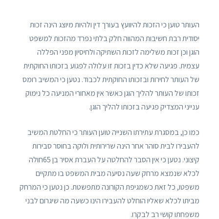
העותר טוען כי הזכות להיוועץ בעורך דין ולהיות מיוצג הינה זכות
יסודית רבת חשיבות המהווה חלק בלתי נפרד מהזכות למשפט
הוגן וכן זכות משלימה לזכות השתיקה ולחיסיון מפני הפללה
עצמית. פגיעה שלא כדין בזכות זו עלולה לפגוע בזכותו החוקתית
של העותר לחירות ובזכותו החוקתית לכבוד. נטען כי המשיב רומס
זכותו של העותר להליך הוגן כאשר אין מאחורי המניעה כל נימוק
ענייני המצדיק פגיעה בזכותו להליך הוגן.
כמו כן, במסגרת עתירתו השנייה טוען העותר כי החלטת המשיב
להעבירו לבית סוהר אחר הינה שרירותית ולוקה בחוסר סבירות
קיצוני. נטען כי אין הסבר להחלטה על העברת אסיר בן 65חולה
לכלא שנמצא מרחק שעה נסיעה מבית המשפט בו מתקיים
משפטו, כל זאת כשמגיפת הקורונה מתפשטת. כן נטען כי המרחק
מביתו לכלא שאליו הוחלט להעבירו הינו כשעה מה שיגרום לבני
משפחתו קושי רב לבקרו.