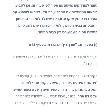
סוהר לצורך קים פגישה עם אסיר לפי סעיף זה, וכן לקבוע
הוראות המגבילות את מספר עורכי הדין שיורשו להיפגש עם
אסיר בפרק זמן שיקבע, והכל בשים לב לסידורי הביטחון
והאבטחה בבית הסוהר, ולסידורים הנדרשים לשם קיום
פגישות אסירים עם עורכי דין בבית הסוהר.
(ו) בסעיף זה, "עורך דין", כהגדרתו בסעיף 45א".
סעיף 1לפקודה מבהיר כי "אסיר" הוא כל "הנתון כדין במשמורת
בית סוהר".
תקנה 29(א) לתקנות בתי הסוהר, התשל"ח-1978, קובעת כי
"
פגישת אסיר עם עורך דין, שיש לה קשר עניני לשירות
המקצועי שנותן עורך הדין לאסיר תיערך שלא בטווח שמיעה
של אדם אחר
". כמו כן, מכוח סעיף 80א' לפקודת בתי הסוהר
הוציא נציב שירות בתי הסוהר הוראות ופקודות כלליות בעניינים