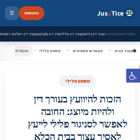
ילוג לתוכן
Jus
Tice
וואטסאפ
☰
פתיחת 
עורך דין גירושין
עורך דין פלילי
עורך דין מקרקעין
עורך דין רשלנות רפואית
תחומי חיפוש מרכזיים
עמוד הבית
מאמרים משפטיים
משפט פלילי
פתח סרגל נגישות
משפט פלילי
הזכות להיוועץ בעורך דין
ולהיות מיוצג: החובה
לאפשר לסניגור פלילי לייעץ
לאסיר עצור בבית הכלא