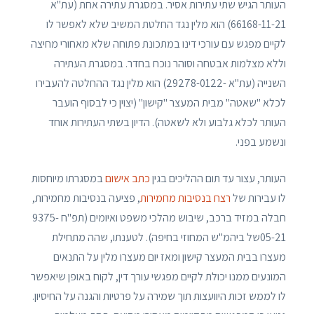
העותר הגיש שתי עתירות אסיר. במסגרת עתירה אחת (עת"א
66168-11-21) הוא מלין נגד החלטת המשיב שלא לאפשר לו
לקיים מפגש עם עורכי דינו במתכונת פתוחה שלא מאחורי מחיצה
וללא מצלמות אבטחה וסוהר נוכח בחדר. במסגרת העתירה
השנייה (עת"א -29278-0122) הוא מלין נגד ההחלטה להעבירו
לכלא "שאטה" מבית המעצר "קישון" (יצוין כי לבסוף הועבר
העותר לכלא גלבוע ולא לשאטה). הדיון בשתי העתירות אוחד
ונשמע בפני.
העותר, עצור עד תום ההליכים בגין
כתב אישום
במסגרתו מיוחסות
לו עבירות של
רצח בנסיבות מחמירות
, פציעה בנסיבות מחמירות,
חבלה במזיד ברכב, שיבוש מהלכי משפט ואיומים (תפ"ח 9375-
05-21של ביהמ"ש המחוזי בחיפה). לטענתו, שהה מתחילת
מעצרו בבית המעצר קישון ומאז יום מעצרו מלין על התנאים
המונעים ממנו יכולת לקיים מפגשי עורך דין, לקוח באופן שיאפשר
לו לממש זכות היוועצות תוך שמירה על פרטיות והגנה על החיסיון.