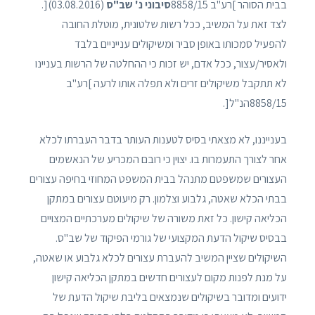
בבית הסוהר ]רע"ב 8858/15
סיבוני נ' שב"ס
(03.08.2016)[.
לצד זאת על המשיב, ככל רשות שלטונית, מוטלת החובה
להפעיל סמכותו באופן סביר ומשיקולים ענייניים בלבד
ולאסיר/עצור, ככל אדם, יש זכות כי ההחלטה של הרשות בעניינו
לא תתקבל משיקולים זרים ולא תפלה אותו לרעה ]רע"ב
8858/15הנ"ל[.
בענייננו, לא מצאתי בסיס לטענות העותר בדבר העברתו לכלא
אחר לצורך התעמרות בו. יצוין כי רובם המכריע של הנאשמים
העצורים שמשפטם מתנהל בבית המשפט המחוזי בחיפה עצורים
בבתי הכלא שאטה, גלבוע וצלמון. רק מיעוטם עצורים במתקן
הכליאה קישון. כל זאת משורה של שיקולים מערכתיים המצויים
בבסיס שיקול הדעת המקצועי של גורמי הפיקוד של שב"ס.
השיקולים שציין המשיב להעברת עצורים לכלא גלבוע או שאטה,
על מנת לפנות מקום לעצורים חדשים במתקן הכליאה קישון
ידועים ומדובר בשיקולים שנמצאים בליבת שיקול הדעת של