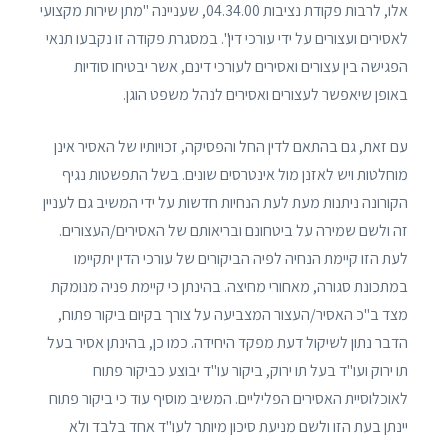
אלו, לרבות פקודת נציבות 04.34.00, שעניינה "מתן שירות מקצועי
לאסירים ועצורים על ידי עורכי דין". במסגרת פקודה זו נקבעו תנאי
הפגישה בין עצורים ואסירים לעורכי דינם, אשר יבטיחו סודיות
באופן שיאפשר לעצורים ואסירים לנהל משפט הוגן.
עם זאת, גם בהתאם לדין החל והפסיקה, זכויותיו של האסיר אינן
מוחלטות ויש לאזנן מול אינטרסים שונים. בשל התפשטות נגיף
הקורונה ניתנות מעת לעת הנחיות חדשות על ידי המשיב גם לעניין
זה ולשם שמירה על ביטחונם ובריאותם של האסירים/העצורים.
לעת הזו קיימת הנחיה לפיה הביקורים של עורכי הדין יתקיימו
במתכונת סגורה, מאחורי מחיצה. בהינתן כי קיימת פניה מנומקת
מצד ב"כ האסיר/העצור המצביעה על צורך בקיום ביקור פתוח,
הדבר נתון לשיקול דעת מפקד היחידה. כמו כן, בהינתן אסיר בעל
תו ירוק ועו"ד בעל תו ירוק, ביקור עו"ד יבוצע כביקור פתוח
לאוכלוסיית האסירים הפליליים. המשיב מוסיף עוד כי ביקור פתוח
יינתן בעת הזו ולשם מניעת סיכון מיותר לעו"ד אחד בלבד ולא