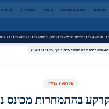
צור קשר
כלי AI משפטיים
אודות
עורכי דין
תחומי מ
 דין מקרקעין
עורך דין רשלנות רפואית
עורך דין נזיקין ותאונות
עורך דין תעבורה
עורך דין דיני עבוד
חרות מכונס נכסים במסגרת פירוק-שיתוף (ע"א 10403-04-21)
מקרקעין | נדל"ן
רקע בהתמחרות מכונס נ