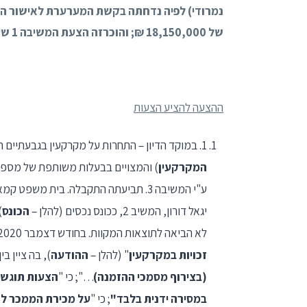
נמרודי) לפיה נדחתה בקשת המערערת לאישור ה
של 18,150,000 ₪; והוכרזה הצעת המשיבה 1 שעמדה על סך של 18,000,000 ₪ כהצעה הזוכה.
ההצעה להציע הצעות
1. במוקד הדיון – התחרות על מקרקעין בגבעתיים הידועים כחלקה 589 בגוש 6160 וחלקה 591 בגוש 6160 (להלן –
המקרקעין
) והמצויים בבעלות משותפת של מספר ב
ע"י המשיבה 3. תביעתה התקבלה. בית מש
יגאל דורון, המשיב 2, ככונס נכסים (להלן –
הכונס
"
לא הביאה לתוצאות המקוות. בחודש דצמבר 2020 פרסם הכונס "
זכויות במקרקעין
" (להלן –
ההודעה
), בה ציין בין
(בצירוף מסמכי ההזמנה)
…"; כי "
במסירה ידנית בלבד"
; כי "
על מכירת הממכר לא 