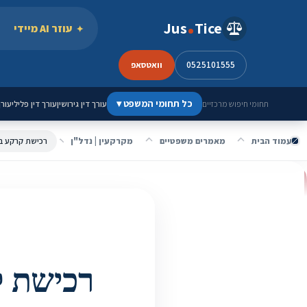
ילוג לתוכן
Jus
Tice
עוזר AI מיידי
0525101555
וואטסאפ
כל תחומי המשפט
▾
עורך דין גירושין
עורך דין פלילי
עורך
תחומי חיפוש מרכזיים
עמוד הבית
מאמרים משפטיים
מקרקעין | נדל"ן
רכישת קרקע בהתמ
רכישת ק