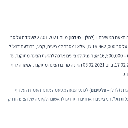
מירבו
) מיום 27.01.2021 שעמדה על סך
14,400,000 ₪. הכונס, שאחז בחוות דעת שמאית על סך 16,962,000 ₪, שלא נמסרה למציעים, קבע, בהודעת דוא"ל
מיום 01.02.2021, רף מינימום לכניסה להתמחרות – 16,500,000 ₪; העניק למציעים ארכה להגשת הצעה מתוקנת עד
ליום 04.02.2021; וקבע את ההתמחרות ליום 17.02.2021. ביום 03.02.2021 הגישה מריבו הצעה מתוקנת המשווה לרף
פלטינום
) לכונס הצעה מטעמה אותה העמידה על רף
ל תנאי
". המציעים האחרים התוודעו לראשונה לקיומה של הצעה זו רק