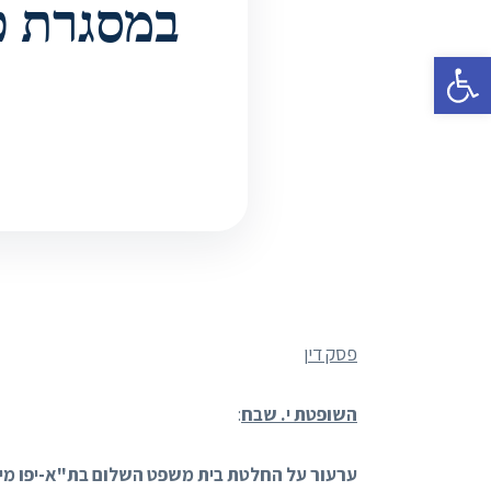
פתח סרגל נגישות
פסק דין
השופטת י. שבח
: