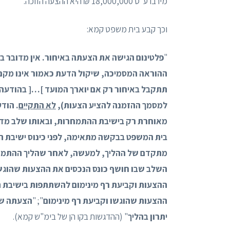
מירבו ע"ס 18,000,000 ₪ היא ההצעה הזוכה.
וכך קבע בית משפט קמא:
"
פלטינום הגישה את הצעתה באיחור. אין מדובר בא
ההוראה המסמיכה, שיקול הדעת כאמור אינו מקנה
תתקבל באיחור רק אם יוארך המועד ]…[ בהודעה
למסמך ההזמנה להציע הצעות),
לא התקיים
. הוד
מאוחרת רק בישיבת ההתמחרות, ובאותו שלב מדוב
בית המשפט בבקשה מתאימה, לפני כינוס ישיבת 
מתקדם של ההליך, למעשה, לאחר שהליך ההתמחרות
השלב שבו חושף כונס הנכסים את ההצעות שהוגש
ההצעות וקביעת רף מינימום להשתתפות בישיבת
ההצעות שהוגשו וקביעת רף מינימום
"; "
הצעתה של
יתרון בהליך
" (ההדגשות בקו הן של בימ"ש קמא).