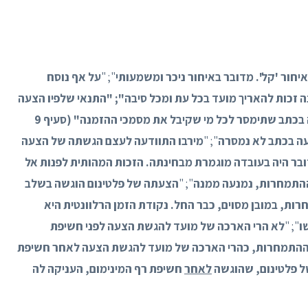
יחור 'קל'. מדובר באיחור ניכר ומשמעותי
"; "
על אף נוסח
 זכות להאריך מועד בכל עת ומכל סיבה"; "התנאי שלפיו הצעה
 בכתב שתימסר לכל מי שקיבל את מסמכי ההזמנה"
(סעיף 9
עה בכתב לא נמסרה
"; "
מירבו התוודעה לעצם הגשתה של הצעה
ר היה בעובדה מוגמרת מבחינתה. הזכות המהותית לפנות אל
ההתמחרות, נמנעה ממנה
"; "
הצעתה של פלטינום הוגשה בשלב
, במובן מסוים, כבר החל. נקודת הזמן הרלוונטית היא
ו
"; "
לא הרי הארכה של מועד להגשת הצעה לפני חשיפת
 ההתמחרות, כהרי הארכה של מועד להגשת הצעה לאחר חשיפת
 פלטינום, שהוגשה
לאחר
חשיפת רף המינימום, העניקה לה