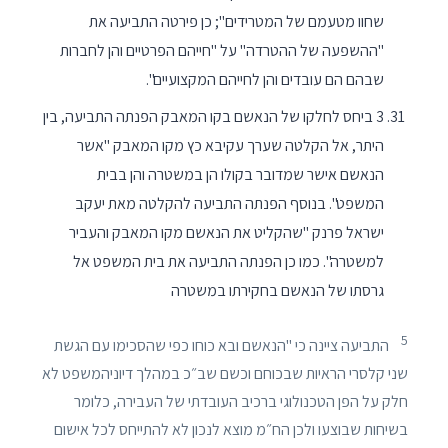
שחוו מטעמם של המטרידים"; כן פירטה התביעה את
"ההשפעה של ההטרדה" על "חייהם הפרטיים והן לחברות
שבהם הם עובדים והן לחייהם המקצועיים".
3 ביחס לחלקו של הנאשם בקו המאבק הפנתה התביעה, בין
היתר, אל הקלטה שערך עקיבא כץ מקו המאבק "אשר
הנאשם אישר שמדובר בקולו הן במשטרה והן בבית
המשפט". בנוסף הפנתה התביעה להקלטה מאת יעקב
ישראל פרנק "שהקליט את הנאשם מקו המאבק והעביר
למשטרה". כמו כן הפנתה התביעה את בית המשפט אל
גרסתו של הנאשם בחקירתו במשטרה
5
התביעה ציינה כי "הנאשם ובא כוחו כפי שהסכימו עם הגשת
שני קלסרי הראיות שבכוחם וכשם שב״כ במהלך דיוניהמשפט לא
חלק על הפן הטכנולוגי ברכיב העובדתי של העבירה, כלומר
בשיחות שבוצעו ולכן הח״מ מוצא לנכון לא להתייחס לכל אישום