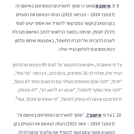
9.
אישום 6
מתאר כי סמוך לתאריכים המפורטים באישום זה
(דצמבר 2014 – פברואר 2015) הנחה הנאשם את המנויים
בקו המאבק וקשר עמם קשר להטריד את אסתר יעיש לוגסי
(להלן: לוגסי), שהיתה במועד הרלוונטי לכתב האישום מנהלת
לשכת הדוברות של חברת החשמל, באמצעות שיחות טלפון
רבות ומסרונים לטלפון הנייד שלה.
על פי אישום זה, וייסנשטרן התקשר אל לוגסי 95 פעמים מהטלפון
הנייד שלו, ושלח לה 26 מסרונים, בהם כתב, בין היתר: "עד מתי",
"חרם", "למה אתם משתפים פעולה עם הרשעים מיתד לא נאמן",
"למה אתה שותף להסתה", "שבוע רע לרשע רע", "לא מפסיק
2
להחרים גם אנחנו לא נפסיק למחות", "מי שמחרים יוחרם", ועוד
.
1 על פי
אישום 7
, ״סמוך לתאריכים המפורטים באישום זה״
(דצמבר 2014 – ינואר 2015) הנחה הנאשם את המנויים בקו
המאבק וקשר עמם קשר להטריד את אליעזר מרום (להלן: