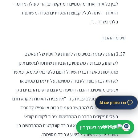
לבין כל אחד ואחד מהמנויים המתקשרים, הרי כעולה מחומר
הראיות – היתה לכלל קבוצת המטרידים מטרה משותפת
בלתי כשרה…".
סיכומי ההגנה
3 ההגנה עתרה בסיכומיה להורות על זיכויו של הנאשם.
לשיטתה, מבחינה משפטית, העבירות שיוחסו לנאשם אינן
מתקיימות כאשר דברי השידול הופנו כלפי כולי עלמא, וכאשר
לא היתה בהן כוונה לעבירה מסוימת על ידי אדם מסוים או
אנשים מסוימים. ההגנה הוסיפה כי עצם פרסום הדברים בקו
המאבק אינו מגלם עבירה, ו – "אין עבירה האוסרת לקרא חרם
צרו פתרון עם AI
צרכנים או אפילו להתקשר פעמים רבות או אפילו להטריד
בעלי תפקידים בחברות המחרימות ציבור לקוחות קוראי
הפלס. עבירת השידול היא עבירה קונקרטית המתרחשת בין
פניה ישירה לעורך דין
משדל ידוע למשודל לביצוע עבירה מסוימת".