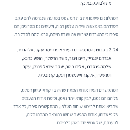
משולם ועקיבא כץ.
המתלוננים שיתפו את בית המשפט בפגיעה שנגרמה להם עקב
הטרדתם באמצעות שיחות טלפון רבות, ולעיתים גם מסרונים; הם
סיפרו כי ההטרדות שיבשו את שגרת חייהם, וגרמו להם לסבל רב.
2 בקבוצת המתקשרים העידו: אופנהיימר יעקב, אליהו ריזי,
אברהם יונגרייז, חיים זינגר, משה הרשלר, יהושע כהנא,
שלמה גינסברג, אליהו פיטר, יעקב ישראל פרנק, יעקב
ויסנשטרן, אלקנה וייסנשטרן ויעקב קרנובסקי.
המתקשרים העידו אודות המתח שהיה בין קוראי עיתון הפלס,
עליהם הם נמנו, לבין קוראי יתד נאמן, וסיפרו אודות הטעמים
שהביאו אותם לביצוע שיחות הטלפון; המתקשרים סיפרו, כל אחד
על פי עדותו, אודות הפגיעה שחשו כתוצאה מההתנהלות,
לטענתם, של אנשי יתד נאמן כלפיהם.