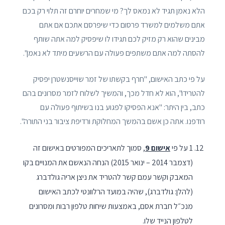
הלא נאמן תגיד לא נמאס לך? מי שמחרים יוחרם זה תלוי רק בכם
אתם משלמים למשרד פרסום כדי שיפרסם אתכם אם אתם
מבינים שהוא רק מזיק לכם תגידו לו שיפסיק למה אתה שותף
להסתה למה אתם משתפים פעולה עם הרשעים מיתד לא נאמן".
על פי כתב האישום, "חרף בקשתו של זמר שוייסנשטרן יפסיק
להטרידו", הוא לא חדל מכך, והמשיך לשלוח לזמר מסרונים בהם
כתב, בין היתר: "אנא הפסיקו לפגוע בנו בשיתוף פעולה עם
רודפנו. אתה כן אשם בהמשך המחלוקת ורדיפת ציבור בני התורה".
1 על פי
אישום 9
, סמוך לתאריכים המפורטים באישום זה
(דצמבר 2014 – ינואר 2015) הנחה הנאשם את המנויים בקו
המאבק וקשר עמם קשר להטריד את ניצן אריה גולדברג
(להלן: גולדברג), שהיה במועד הרלוונטי לכתב האישום
מנכ״ל חברת אסם, באמצעות שיחות טלפון רבות ומסרונים
לטלפון הנייד שלו.