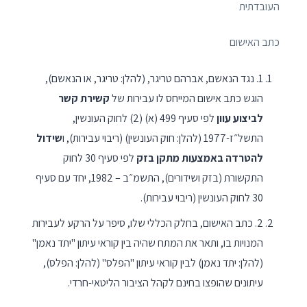
העובדתית
כתב האישום
1. נגד הנאשם, אברהם טריגר, (להלן: טריגר, או הנאשם),
הוגש כתב אישום המייחס לו עבירות של
קשירת קשר
לביצוע עוון
לפי סעיף 499 (א) (2) לחוק העונשין,
התשל״ז-1977 (להלן: חוק העונשין) (ריבוי עבירות), ו
שידול
להטרדה באמצעות מתקן בזק
לפי סעיף 30 לחוק
התקשורת (בזק ושידורים), התשמ״ב – 1982, יחד עם סעיף
30 לחוק העונשין (ריבוי עבירות).
2. כתב האישום, בחלק הכללי שלו, סיפר על הרקע לעבירות
המנויות בו, ותאר את המתח שהיה בין קוראי עיתון "יתד נאמן"
(להלן: יתד נאמן) לבין קוראי עיתון "הפלס" (להלן: הפלס),
עיתונים שהופצו בחינם לקהל הציבור הליטאי-חרדי.