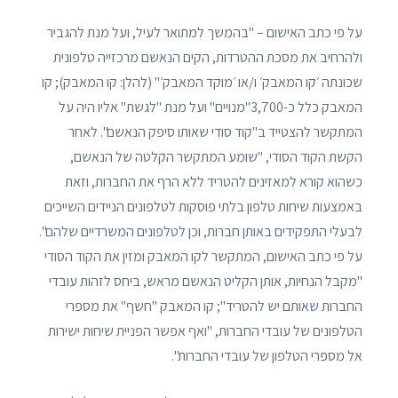
על פי כתב האישום – "בהמשך למתואר לעיל, ועל מנת להגביר
ולהרחיב את מסכת ההטרדות, הקים הנאשם מרכזייה טלפונית
שכונתה ׳קו המאבק׳ ו/או ׳מוקד המאבק׳" (להלן: קו המאבק); קו
המאבק כלל כ-3,700"מנויים" ועל מנת "לגשת" אליו היה על
המתקשר להצטייד ב"קוד סודי שאותו סיפק הנאשם". לאחר
הקשת הקוד הסודי, "שומע המתקשר הקלטה של הנאשם,
כשהוא קורא למאזינים להטריד ללא הרף את החברות, וזאת
באמצעות שיחות טלפון בלתי פוסקות לטלפונים הניידים השייכים
לבעלי התפקידים באותן חברות, וכן לטלפונים המשרדיים שלהם".
על פי כתב האישום, המתקשר לקו המאבק ומזין את הקוד הסודי
"מקבל הנחיות, אותן הקליט הנאשם מראש, ביחס לזהות עובדי
החברות שאותם יש להטריד"; קו המאבק "חשף" את מספרי
הטלפונים של עובדי החברות, "ואף אפשר הפניית שיחות ישירות
אל מספרי הטלפון של עובדי החברות".