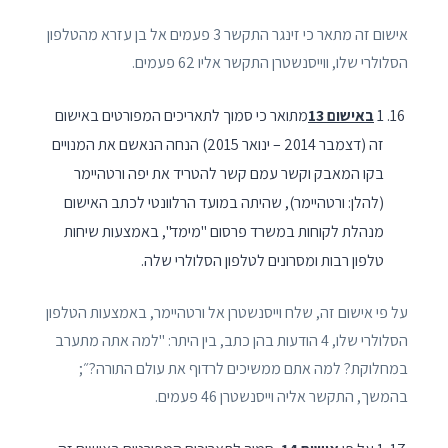
אישום זה מתאר כי זינגר התקשר 3 פעמים אל בן עזרא מהטלפון
הסלולרי שלו, ווייסנשטרן התקשר אליו 62 פעמים.
1
באישום 13
מתואר כי סמוך לתאריכים המפורטים באישום
זה (דצמבר 2014 – ינואר 2015) הנחה הנאשם את המנויים
בקו המאבק וקשר עמם קשר להטריד את יפה ורטהיימר
(להלן: ורטהיימר), שהיתה במועד הרלוונטי לכתב האישום
מנהלת לקוחות במשרד פרסום "מימד", באמצעות שיחות
טלפון רבות ומסרונים לטלפון הסלולרי שלה.
על פי אישום זה, שלח וייסנשטרן אל ורטהיימר, באמצעות הטלפון
הסלולרי שלו, 4 הודעות בהן כתב, בין היתר: "למה אתה מתערב
במחלוקת? למה אתם ממשיכים לרדוף את עולם התורה?״;
בהמשך, התקשר אליה וייסנשטרן 46 פעמים.