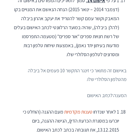
1 על פי
אישום 14
, סמוך לתאריכים המפורטים באישום זה
(דצמבר 2014 – ינואר 2015) הנחה הנאשם את המנויים בקו
המאבק וקשר עמם קשר להטריד את יעקב אהרון ביבלה
(להלן: ביבלה), שהיה במועד הרלוונטי לכתב האישום בעלים
של רשת חנויות ספרים "אור ספרים" (מטעמה התפרסמו
מודעות בעיתון יתד נאמן), באמצעות שיחות טלפון רבות
ומסרונים לטלפון הסלולרי שלו.
באישום זה מתואר כי זינגר התקשר 10 פעמים אל ביבלה
מהטלפון הסלולרי שלו.
המענה
לכתב
האישום
1 לאחר שנדחו
טענות מקדמיות
מעם ההגנה (הוחלט כי
יוכרעו במסגרת הכרעת הדין), הגישה ההגנה, ביום
13.12.2015, את תגובתה בכתב לכתב האישום.