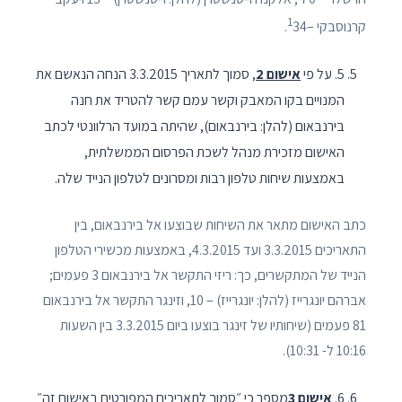
1
קרנוסבקי –
34.
5. על פי
אישום 2
, סמוך לתאריך 3.3.2015 הנחה הנאשם את
המנויים בקו המאבק וקשר עמם קשר להטריד את חנה
בירנבאום (להלן: בירנבאום), שהיתה במועד הרלוונטי לכתב
האישום מזכירת מנהל לשכת הפרסום הממשלתית,
באמצעות שיחות טלפון רבות ומסרונים לטלפון הנייד שלה.
כתב האישום מתאר את השיחות שבוצעו אל בירנבאום, בין
התאריכים 3.3.2015 ועד 4.3.2015, באמצעות מכשירי הטלפון
הנייד של המתקשרים, כך: ריזי התקשר אל בירנבאום 3 פעמים;
אברהם יונגרייז (להלן: יונגרייז) – 10, וזינגר התקשר אל בירנבאום
81 פעמים (שיחותיו של זינגר בוצעו ביום 3.3.2015 בין השעות
10:16 ל- 10:31).
6.
אישום 3
מספר כי ״סמוך לתאריכים המפורטים באישום זה״