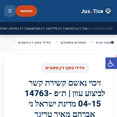
ילוג לתוכן
Jus
Tice
וואטסאפ
☰
פתיחת 
עורך דין גירושין
עורך דין פלילי
עורך דין מקרקעין
עורך דין רשלנות רפואית
תחומי חיפוש מרכזיים
עמוד הבית
מאמרים משפטיים
פלילי פסקי דין חשובים
פתח סרגל נגישות
פלילי פסקי דין חשובים
זיכוי נאשם קשירת קשר
לביצוע עוון | ת״פ 14763-
04-15 מדינת ישראל ני
אברהם מאיר טריגר