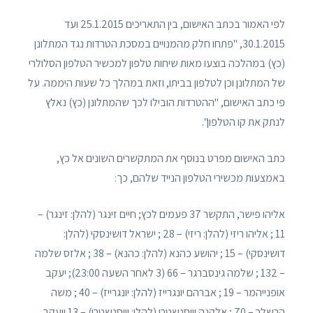
לפי האמור בכתב האישום, בין התאריכים 25.1.2015 ועד
30.1.2015, "פתחו חלק מהמנויים במסכת הטרדות נגד המתלונן
(כץ) במהלכה בוצעו מאות שיחות טלפון למכשיר הטלפון הסלולרי
של המתלונן וכן לטלפון בביתו, וזאת במהלך כל שעות היממה. על
פי כתב האישום, "ההטרדות הובילו לכך שהמתלונן (כץ) נאלץ
לנתק את קו הטלפון".
כתב האישום מפרט בנוסף את המתקשרים השונים אל כץ,
באמצעות מכשירי הטלפון הנייד שלהם, כך:
אליהו פישר, התקשר 37 פעמים לכץ; חיים זינגר (להלן: זינגר) –
11 ; אליהו ריזי (להלן: ריזי) – 28 ; ישראל דושינסקי (להלן:
דושינסקי) – 15 ; יהושע כהנא (להלן: כהנא) – 38 ; אלזס שלמה
– 132 ; שלמה גינסברגר – 66 (3 לאחר השעה 23:00); יעקב
אופנייהמר – 19 ; אברהם יונגרייז (להלן: יונגרייז) – 40 ; משה
הרשלר – 70 ; אלקנה וייסנשטרן (להלן: וייסנשטרן) – 13 ויעקב