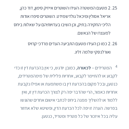
2 מטעם המשטרה העידו השוטרים אייזיק סימון, דוד כהן,
אריאל אסולין ומיכאל גולדשמידט. השוטרים סיפרו אודות
הליכי החקירה בתיק, וכן השיבו בעדויותיהם על שאלות ביחס
למעצרו של הנאשם.
2 כמו כן העידו מטעם התביעה העדים מרדכי קרויס
ואורלנסקי שלמה זליג.
4
המטרידים –
לכאורה
, כמובן. יודגש, כי אין בהכרעת דין זו כדי
לקבוע או להתיימר לקבוע, אחריות פלילית של מימהמטרידים,
כנטען, ובכל מקום בהכרעת דין בו משתמעת או אפילו נקבעת
אחריות כאמור, הרי שהדבר יפה רק לצורך הכרעת דין זו, ואין
ללמוד או להשליך ממנה ביחס לכתבי אישום אחרים שהוגשו
בפרשה. הערה זו יפה לכל הכרעת הדין, ופשיטא שלא אחזור
עליה בכל איזכור של כל מטריד ומטריד, כנטען.