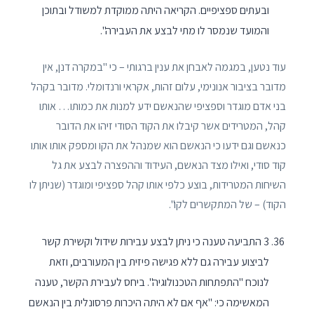
ובעתים ספציפיים. הקריאה היתה ממוקדת למשודל ובתוכן
והמועד שנמסר לו מתי לבצע את העבירה".
עוד נטען, במגמה לאבחן את ענין ברגותי – כי "במקרה דנן, אין
מדובר בציבור אנונימי, עלום זהות, אקראי ורנדומלי. מדובר בקהל
בני אדם מוגדר וספציפי שהנאשם ידע למנות את כמותו… אותו
קהל, המטרידים אשר קיבלו את הקוד הסודי זיהו את הדובר
כנאשם וגם ידעו כי הנאשם הוא שמנהל את הקו ומספק אותו אותו
קוד סודי, ואילו מצד הנאשם, העידוד וההפצרה לבצע את גל
השיחות המטרידות, בוצע כלפי אותו קהל ספציפי ומוגדר (שניתן לו
הקוד) – של המתקשרים לקו".
3 התביעה טענה כי ניתן לבצע עבירות שידול וקשירת קשר
לביצוע עבירה גם ללא פגישה פיזית בין המעורבים, וזאת
לנוכח "התפתחות הטכנולוגיה". ביחס לעבירת הקשר, טענה
המאשימה כי: "אף אם לא היתה היכרות פרסונלית בין הנאשם