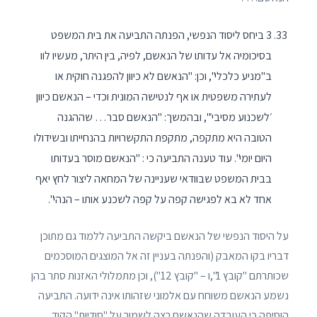
3 ביחס ליסוד הנפשי, הפנתה התביעה את בית המשפט
בסיכומיה אל עדותו של הנאשם, לפיה, בין היתר, מעשיו לוו
ב"מניע כלכלי", וכן: "הנאשם לא כיוון להפגנה חוקית או
לעתירה משפטית או אף לנטישה המונית וכדי – הנאשם כיוון
׳לשכנוע מסיבי׳", ובהמשך: "הנאשם סבר… שההגנה
הטובה היא מתקפה, מתקפת התקשרויות בהנחייתו ובשידולו
היום יומי". עוד טענה התביעה כי : "הנאשם מוסר בעדותו
בבית המשפט שבוודאי שעניינה של המחאה ליצור לחץ יאף
אחד לא בא לפגישה קפה על קפה לשכנע אותו – הנהי".
על היסוד הנפשי של הנאשם ביקשה התביעה ללמוד גם מתוכן
דבריו בקו המאבק (והפנתה בעניין זה אל המוצגים המוסכמים
שכותרתם "קובץ 1",ו – "קובץ 12"), וכן מתמלולי האזנות סתר בהן
נשמע הנאשם משוחח עם אלמוני שזהותו אינה ידועה. התביעה
הוסיפה כי העובדה שהנאשם רצה לשמור על "סודיות" הקוד