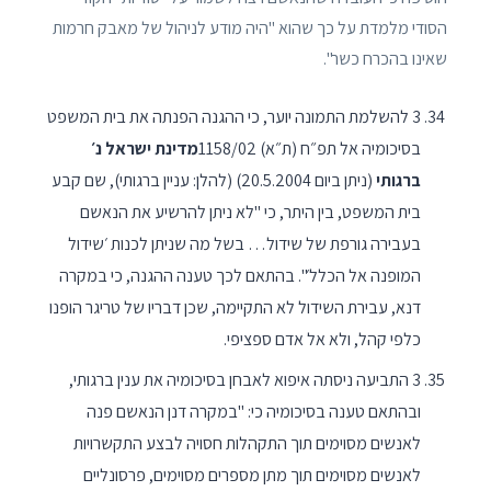
הסודי מלמדת על כך שהוא "היה מודע לניהול של מאבק חרמות
שאינו בהכרח כשר".
3 להשלמת התמונה יוער, כי ההגנה הפנתה את בית המשפט
בסיכומיה אל תפ״ח (ת״א) 1158/02
מדינת ישראל נ׳
ברגותי
(ניתן ביום 20.5.2004) (להלן: עניין ברגותי), שם קבע
בית המשפט, בין היתר, כי "לא ניתן להרשיע את הנאשם
בעבירה גורפת של שידול… בשל מה שניתן לכנות ׳שידול
המופנה אל הכלל׳". בהתאם לכך טענה ההגנה, כי במקרה
דנא, עבירת השידול לא התקיימה, שכן דבריו של טריגר הופנו
כלפי קהל, ולא אל אדם ספציפי.
3 התביעה ניסתה איפוא לאבחן בסיכומיה את ענין ברגותי,
ובהתאם טענה בסיכומיה כי: "במקרה דנן הנאשם פנה
לאנשים מסוימים תוך התקהלות חסויה לבצע התקשרויות
לאנשים מסוימים תוך מתן מספרים מסוימים, פרסונליים