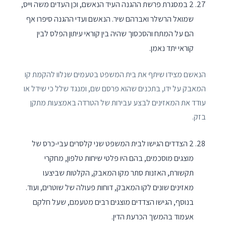
2 במסגרת פרשת ההגנה העיד הנאשם, וכן העדים משה וייס,
שמואל הרשלר ואברהם שיר. הנאשם ועדי ההגנה סיפרו אף
הם על המתח והסכסוך שהיה בין קוראי עיתון הפלס לבין
קוראי יתד נאמן.
הנאשם מצידו שיתף את בית המשפט בטעמים שנלוו להקמת קו
המאבק על ידו, בתכנים שהוא פרסם שם, ומנגד שלל כי שידל או
עודד את המאזינים לבצע עבירות של הטרדה באמצעות מתקן
בזק.
2 הצדדים הגישו לבית המשפט שני קלסרים עבי-כרס של
מוצגים מוסכמים, בהם היו פלטי שיחות טלפון, מחקרי
תקשורת, האזנות סתר מקו המאבק, הקלטות שביצעו
מאזינים שונים לקו המאבק, דוחות פעולה של שוטרים, ועוד.
בנוסף, הגישו הצדדים מוצגים רבים מטעמם, שעל חלקם
אעמוד בהמשך הכרעת הדין.