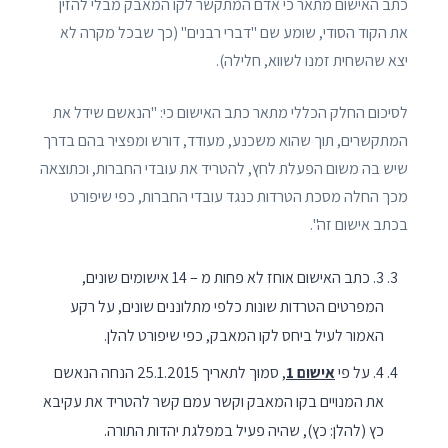
כתב האישום מתאר כי אדם המתקשר לקו המאבק מבלי להזין
את הקוד הסודי, שומע שם "דברי רבנים" (כך שבכל מקרה לא
יצא שהשחית זמנו לשווא, חלילה).
לסיכום החלק הכללי מתאר כתב האישום כי: "הנאשם שידל את
המתקשרים, תוך שהוא משכנע, מעודד, דורש ומפציר בהם בדרך
שיש בה משום הפעלת לחץ, להטריד את עובדי החברות, וכתוצאה
מכך החלה מסכת הטרדות כנגד עובדי החברות, כפי שיפורט
בכתב אישום זה".
3. כתב האישום אוחז לא פחות מ – 14 אישומים שונים,
המפרטים הטרדות שונות כלפי מתלוננים שונים, על רקע
האמור לעיל ביחס לקו המאבק, כפי שיפורט להלן.
4. על פי
אישום 1
, סמוך לתאריך 25.1.2015 הנחה הנאשם
את המנויים בקו המאבק וקשר עמם קשר להטריד את עקיבא
כץ (להלן: כץ), שהיה פעיל במפלגת יהדות התורה.