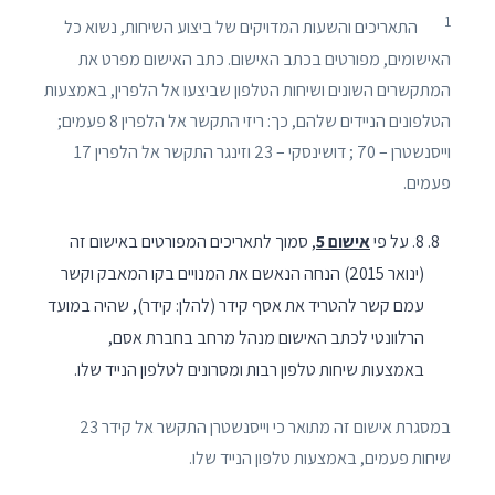
1
התאריכים והשעות המדויקים של ביצוע השיחות, נשוא כל
האישומים, מפורטים בכתב האישום. כתב האישום מפרט את
המתקשרים השונים ושיחות הטלפון שביצעו אל הלפרין, באמצעות
הטלפונים הניידים שלהם, כך: ריזי התקשר אל הלפרין 8 פעמים;
וייסנשטרן – 70 ; דושינסקי – 23 וזינגר התקשר אל הלפרין 17
פעמים.
8. על פי
אישום 5
, סמוך לתאריכים המפורטים באישום זה
(ינואר 2015) הנחה הנאשם את המנויים בקו המאבק וקשר
עמם קשר להטריד את אסף קידר (להלן: קידר), שהיה במועד
הרלוונטי לכתב האישום מנהל מרחב בחברת אסם,
באמצעות שיחות טלפון רבות ומסרונים לטלפון הנייד שלו.
במסגרת אישום זה מתואר כי וייסנשטרן התקשר אל קידר 23
שיחות פעמים, באמצעות טלפון הנייד שלו.