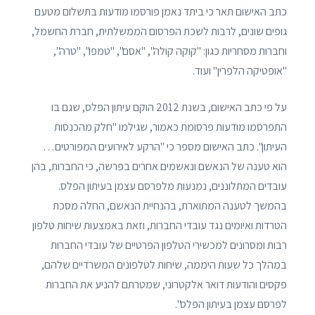
כתב האישום תאר כי ביתד נאמן פורסמו מודעות בתשלום מטעם
גופים שונים, לרבות לשכת הפרסום הממשלתית, חברת החשמל,
וחברות מסחריות כגון: "קוקה קולה", "אסם", "טמפו", "טרה",
"אופטיקה הלפרין" ועוד.
על פי כתב האישום, בשנת 2012 הוקם עיתון הפלס, שגם בו
התפרסמו מודעות פרסומת כאמור, שגילמו "חלק מהכנסות
העיתון". כתב האישום מספר כי "הרקע לאירועים המפורטים…
הוא טענה של הנאשם ונאשמים אחרים בפרשה, כי החברות, בהן
עובדים המתלוננים, נמנעות מלפרסם עצמן בעיתון הפלס.
בהמשך לטענה המתוארת, בהנחיית הנאשם, החלה מסכת
הטרדות ואיומים נגד עובדי החברות, וזאת באמצעות שיחות טלפון
רבות ומסרונים למכשירי הטלפון הפרטיים של עובדי החברות
במהלך כל שעות היממה, שיחות לטלפונים המשרדיים שלהם,
פקסים והודעות דואר אלקטרוני, שמטרתם להניע את החברות
לפרסם עצמן בעיתון הפלס".