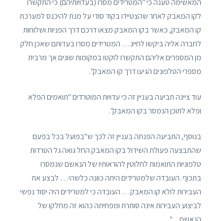
המאשימה טענה כי "המטרידים מסרו (בעדויותיהם) כי התקשרו
לקו המאבק לאחר שהצטיידו בקוד סודי על מנת להיכנס למערכת
קו המאבק, כאשר בקו המאבק מצאו דרכם דרך הפניות ושלוחות
לחברה אליה ביקשו לחייג… המטרידים מסרו בעדותם שאכן חלק
מן המספרים אליהם התקשרו לוקטו במקומות שונים אך מרבית
מספרי הטלפונים הגיעו דרך קו המאבק".
עוד ציינה תביעה בעניין זה כי עדויות המוטרדים "תואמים הפלא
ופלא לתוכן הנמסר בקו המאבק".
בנוסף, התביעה הפנתה בעניין זה לכך ש"בפועל בכל בפעם
שהתבצעה פעולת השידול בקו המאבק החל גואה גל הטרדות
טלפוניות התואמות לחלוטין להוראותיו של הנאשם שנמסרו
בתכוף. העובדה שלמטרידים היתה כוונה כלשהי… לבצע את
העבירות לולא קו המאבק… העובדה כי למטרידים היה יסוד נפשי
לביצוע העבירות אינה סותרת ומפחיתה כהוא זה מחלקו של
הנאשם…".