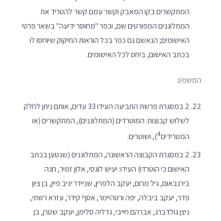
המתקשרים בקו המאבק וקשר עמם קשר להטריד את
המתלוננים המפורטים שם, וכפר "מחוסר ידיעה" בשאר פרטי
האישומים; הנאשם גם כפר בכל הוראות החיקוק שיוחסו לו
בכתב האישום, ביחס לכל האישומים.
המשפט
2 במסגרת פרשת התביעה העידו 33 עדים, אותם ניתן לחלק
לשלוש קבוצות: המוטרדים (המתלוננים), המתקשרים (או
4
המטרידים
), ושוטרים.
2 במסגרת הקבוצה הראשונה, המתלוננים (שנטען בכתב
האישום כי הוטרדו) העידו: יעיש לוגסי, אלון זמיר, חנה
בירנבאום, גיל מרום, יעקב הלפרין, שניידר יניב פיין, בן ציון
פדר, יעקב ביבלה, יפה ורטהיימר, אסף קידר, עזרא רשתי,
ניצן גולדברג, אברהם חייבי, גדליה סלימן, יעקב שטרן, בן