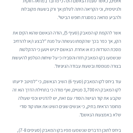
איומים, כאשר טענת הנאשם הינה כי מדובר במחאה חוקית
ולגיטימית, וכי הקריאה היתה לטלפן אך ורק בשעות מקובלות
ולהביע מחאה במסגרת חופש הביטוי".
אשר להקמת קו המאבק (סעיף 5), הודה הנאשם שהוא הקים את
הקו, אך כפר בכך שהקמתו נעשתה על מנת "לבצע ו/או להרחיב
מסכת הטרדות כזו או אחרת. הנאשם ידגיש ויטען כי ההקלטות
שנשמעו בקו המאבק חזרו והסבירו כי על שיחות הטלפון להיעשות
בצורה מנומסת ובשעות עבודה הגיוניות".
עוד ביחס לקו המאבק (סעיף 6) השיב הנאשם, כי "למיטב ידיעתו
לקו המאבק היו 3,700 מנויים, ואף מודה כי בתחילת הדרך הוא זה
שקבע את קוד הגישה הסודי. עם זאת, יש להדגיש וכפי שעולה
מחומר הראיות בתיק, כי אנשים שונים השיגו את אותו קוד סודי
שלא באמצעות הנאשם".
ביחס לתוכן הדברים שנשמעו מפיו בקו המאבק (סעיפים 7-8),