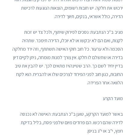
ירכוש את חלקה. יש חובות רשומים, הוצאות הנוגעות לרכישת
הדירה, כולל אשראי, בנקים, תיווך לדירה.
מגיב ב"כ הנתבעת: נסכים לפירוק שיתוף, ולכל צד יש זכות
לקנות, ואם הם לא יבקשו או לא יוכלו, הדירה תימכר. שתהיה
הסכמה ולא ערעור. כל חוב חוקי האישה תשתתף, וזה ירד מחלקה
בדירה או שתשלם לו חלקו. אין צורך למנות מומחה, ניתן לקיים דיון
בדיין יחיד לשם כך. הרב שטיינהויז מתאים לכך. יש להבין את טיב
החובות, כגון חוב לפני הפירוד לצרכים שלו או להבריח. הוא לקח
הלוואה אחר הפרידה.
מועד הקרע
באשר למועד הקרקע, טוען ב"כ הנתבעת: האישה לא נכנסה
לדירה שהם רכשו. הם פרודים מיום שלפני פסח, בליל בדיקת
חמץ, י"ב או י"ג בניסן.