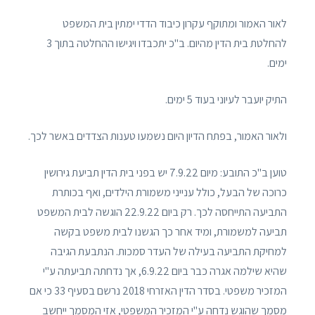
לאור האמור ומתוקף עקרון כיבוד הדדי ימתין בית המשפט
להחלטת בית הדין מהיום. ב"כ יתכבדו ויגישו ההחלטה בתוך 3
ימים.
התיק יועבר לעיוני בעוד 5 ימים.
ולאור האמור, בפתח הדיון היום נשמעו טענות הצדדים באשר לכך.
טוען ב"כ התובע: מיום 7.9.22 יש בפני בית הדין תביעת גירושין
כרוכה של הבעל, כולל ענייני משמורת הילדים, ואף בכותרת
התביעה התייחסה לכך. רק ביום 22.9.22 הוגשה לבית המשפט
תביעה למשמורת, ומיד אחר כך הגשנו לבית משפט בקשה
למחיקת התביעה בעילה של העדר סמכות. הנתבעת הגיבה
שהיא שילמה אגרה כבר ביום 6.9.22, אך נדחתה תביעתה ע"י
המזכיר משפטי. בסדר הדין האזרחי 2018 נרשם בסעיף 33 כי אם
מסמך שהוגש נדחה ע"י המזכיר המשפטי, אזי המסמך ייחשב