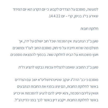
למעשה, מוסכם על הצדדים לקבוע כי יום הקרע הוא יום הפירוד
שאירע בי"ג בניסן, קרי – יום 14.4.22.
חלוקת חובות
טוען ב"כ הנתבעת: אין הסכמה שכל חוב ישולם על ידה, אך
תשלם מה שהיא חייבת על פי חוק. מוסכם החוב לעו"ד ומתווכים
ויועץ משכנתא על הבית לחלוקה שווה. בכפוף להמצאת מסמכים.
טוען ב"כ התובע: שאפנו להצליח עכשיו. נבקש להציע רו"ח.
מוסכם כי כב' הרה"ג יעקב שטיינהויזשליט"א ישב עם הצדדים
באשר לחלוקת החובות, הם יציגו בפניו את החובות הנתבעים
ושאין עליהם הסכמה, והוא יסייע להם להגיע להסכמות או יכריע
באשר לחלוקת החובות. ייקבע דיון באשר לכך בפני הדיין הנ"ל.