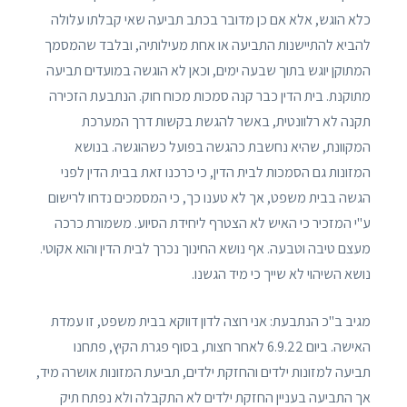
כלא הוגש, אלא אם כן מדובר בכתב תביעה שאי קבלתו עלולה
להביא להתיישנות התביעה או אחת מעילותיה, ובלבד שהמסמך
המתוקן יוגש בתוך שבעה ימים, וכאן לא הוגשה במועדים תביעה
מתוקנת. בית הדין כבר קנה סמכות מכוח חוק. הנתבעת הזכירה
תקנה לא רלוונטית, באשר להגשת בקשות דרך המערכת
המקוונת, שהיא נחשבת כהגשה בפועל כשהוגשה. בנושא
המזונות גם הסמכות לבית הדין, כי כרכנו זאת בבית הדין לפני
הגשה בבית משפט, אך לא טענו כך, כי המסמכים נדחו לרישום
ע"י המזכיר כי האיש לא הצטרף ליחידת הסיוע. משמורת כרכה
מעצם טיבה וטבעה. אף נושא החינוך נכרך לבית הדין והוא אקוטי.
נושא השיהוי לא שייך כי מיד הגשנו.
מגיב ב"כ הנתבעת: אני רוצה לדון דווקא בבית משפט, זו עמדת
האישה. ביום 6.9.22 לאחר חצות, בסוף פגרת הקיץ, פתחנו
תביעה למזונות ילדים והחזקת ילדים, תביעת המזונות אושרה מיד,
אך התביעה בעניין החזקת ילדים לא התקבלה ולא נפתח תיק