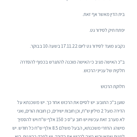
בית הדין מאשר אף זאת.
יפתח תיק לסידור גט.
נקבע מועד לסידור גט ליום 17.11.22 בשעה 10 בבוקר.
ב"כ האישה מגיב כי האישה מוכנה להתגרש בכפוף להסדרה
חלקית של ענייני הרכוש.
חלוקת הרכוש
טוען ב"כ התובע: יש לסיים את הרכוש אחר כך. יש משכנתא על
הדירה מעל 2 מיליון ש"ח, וכן חובות ישירים, כן חובות הורים, ואני
לא מערב זאת עכשיו.יש חוב ע"ס כ 150 אלף ש"ח ויש להסמיך
מישהו. החזרי משכנתא, הבעל משלם 8.5 אלף ש"ח כל חודש. יש
למנות שמאי והוא רוצה לרכוש את הדירה. יש לפרק בהוגנות. הוא