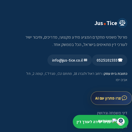
Jus
Tice
פורטל משפטי מתקדם המציע מידע מקצועי, מדריכים, וחיבור ישיר
לעורכי דין מתאימים בישראל, הכל בממשק אחד.
✉ info@jus-tice.co.il
0525101555
☎
כתובת בית עסק:
רחוב ראול ולנברג 18, מתחם CU, מגדל C, קומה 2, תל
אביב-יפו
תחומי התמחות
צרו פתרון עם AI
דיני משפחה וגירושין
משפט פלילי
פניה ישירה לעורך דין
מקרקעין ונדל"ן