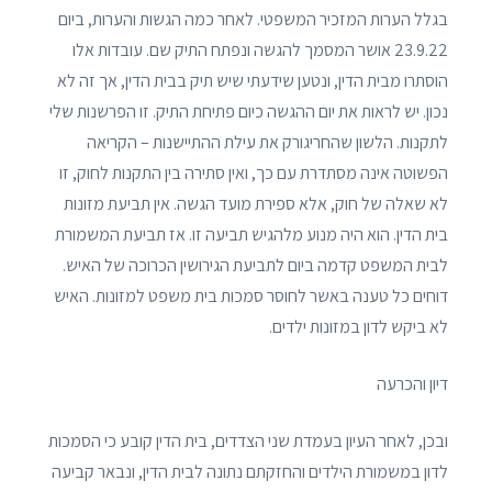
בגלל הערות המזכיר המשפטי. לאחר כמה הגשות והערות, ביום
23.9.22 אושר המסמך להגשה ונפתח התיק שם. עובדות אלו
הוסתרו מבית הדין, ונטען שידעתי שיש תיק בבית הדין, אך זה לא
נכון. יש לראות את יום ההגשה כיום פתיחת התיק. זו הפרשנות שלי
לתקנות. הלשון שהחריגורק את עילת ההתיישנות – הקריאה
הפשוטה אינה מסתדרת עם כך, ואין סתירה בין התקנות לחוק, זו
לא שאלה של חוק, אלא ספירת מועד הגשה. אין תביעת מזונות
בית הדין. הוא היה מנוע מלהגיש תביעה זו. אז תביעת המשמורת
לבית המשפט קדמה ביום לתביעת הגירושין הכרוכה של האיש.
דוחים כל טענה באשר לחוסר סמכות בית משפט למזונות. האיש
לא ביקש לדון במזונות ילדים.
דיון והכרעה
ובכן, לאחר העיון בעמדת שני הצדדים, בית הדין קובע כי הסמכות
לדון במשמורת הילדים והחזקתם נתונה לבית הדין, ונבאר קביעה