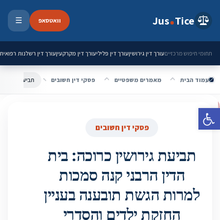
ילוג לתוכן
Jus
Tice
וואטסאפ
☰
פתיחת 
עורך דין גירושין
עורך דין פלילי
עורך דין מקרקעין
עורך דין רשלנות רפואית
תחומי חיפוש מרכזיים
עמוד הבית
מאמרים משפטיים
פסקי דין חשובים
פתח סרגל נגישות
פסקי דין חשובים
תביעת גירושין כרוכה: בית
הדין הרבני קנה סמכות
למרות הגשת תובענה בעניין
החזקת ילדים והסדרי