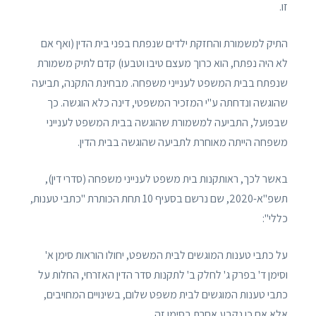
זו.
התיק למשמורת והחזקת ילדים שנפתח בפני בית הדין (ואף אם
לא היה נפתח, הוא כרוך מעצם טיבו וטבעו) קדם לתיק משמורת
שנפתח בבית המשפט לענייני משפחה. מבחינת התקנה, תביעה
שהוגשה ונדחתה ע"י המזכיר המשפטי, דינה כלא הוגשה. כך
שבפועל, התביעה למשמורת שהוגשה בבית המשפט לענייני
משפחה הייתה מאוחרת לתביעה שהוגשה בבית הדין.
באשר לכך, ראותקנות בית משפט לענייני משפחה (סדרי דין),
תשפ"א-2020, שם נרשם בסעיף 10 תחת הכותרת "כתבי טענות,
כללי":
על כתבי טענות המוגשים לבית המשפט, יחולו הוראות סימן א'
וסימן ד' בפרק ג' לחלק ב' לתקנות סדר הדין האזרחי, החלות על
כתבי טענות המוגשים לבית משפט שלום, בשינויים המחויבים,
אלא אם כן נקבע אחרת בסימן זה.