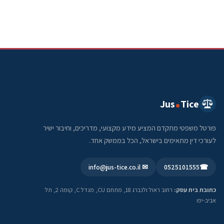
Jus
Tice
פורטל משפטי מתקדם המציע מידע מקצועי, מדריכים, וחיבור ישיר
לעורכי דין מתאימים בישראל, הכל בממשק אחד.
✉ info@jus-tice.co.il
0525101555
☎
כתובת בית עסק:
רחוב ראול ולנברג 18, מתחם CU, מגדל C, קומה 2, תל
אביב-יפו