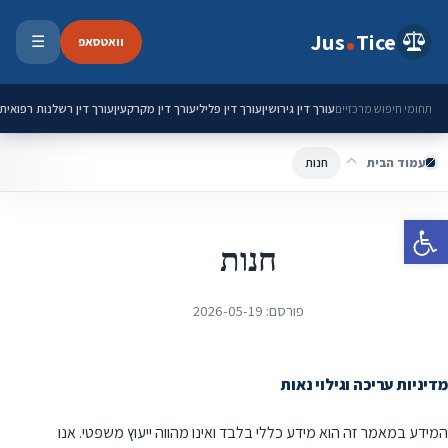
ילוג לתוכן
Jus
Tice
וואטסאפ
☰
פתיחת 
עורך דין גירושין
עורך דין פלילי
עורך דין מקרקעין
עורך דין רשלנות רפואית
תחומי חיפוש מרכזיים
עמוד הבית
חנות
פתח סרגל נגישות
חנות
פורסם:
2026-05-19
מדיניות עריכה וגילוי נאות
המידע במאמר זה הוא מידע כללי בלבד ואינו מהווה ייעוץ משפטי. אנו