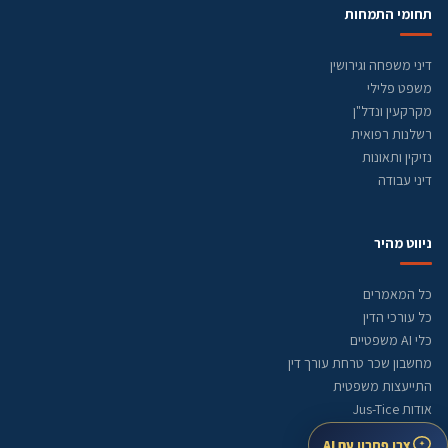
תחומי התמחות
דיני משפחה וגירושין
משפט פלילי
מקרקעין ונדל"ן
רשלנות רפואית
נזיקין ותאונות
דיני עבודה
ניווט מהיר
כל המאמרים
כל עורכי הדין
כלי AI משפטיים
מחשבון שכר טרחת עורך דין
התייעצות משפטית
אודות Jus-Tice
מדיניות עריכה
צרו פתרון עם AI