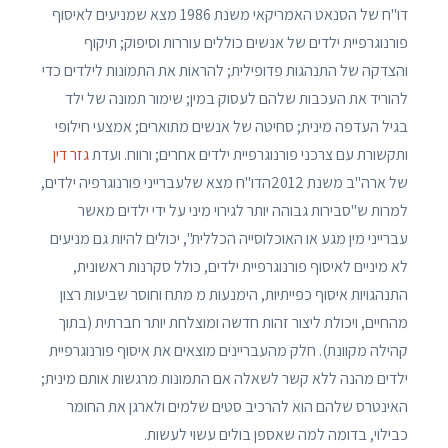
דו"ח של הסנאט האמריקאי משנת 1986 מצא שמניעים לאיסוף
פורנוגרפיית ילדים של אנשים כוללים עוררות וסיפוק; תיקוף
והצדקה של התנהגות פדופילית; להראות את התמונות לילדים כדי
להוריד את העכבות שלהם לעסוק במין; שימור תמונה של ילד
בגיל העדפה מינית; סחיטה של ​​אנשים מתוארים; אמצעי חילופי
ותקשורת עם צרכני פורנוגרפיית ילדים אחרים; ורווח. ועדת
גזר דין
של ארה"ב משנת 2012הדו"ח מצא שלעברייני פורנוגרפיה ילדים,
למרות ש"סבירות גבוהה יותר לגירוי מיני על ידי ילדים מאשר
עברייני מין מגע או האוכלוסייה הכללית", יכולים להיות גם מניעים
לא מיניים לאיסוף פורנוגרפיית ילדים, כולל סקרנות ראשונית,
התנהגויות איסוף כפייתיות, הימנעות מ מתח וחוסר שביעות רצון
מהחיים, ויכולת ליצור זהות חדשה ומוצלחת יותר חברתית (בתוך
קהילה מקוונת). חלק מהעבריינים מוצאים את איסוף פורנוגרפיית
ילדים מהנה ללא קשר לשאלה אם התמונות מרגשות אותם מינית;
האינטרס שלהם הוא להרכיב סטים שלמים ולארגן את החומר
כבילוי, בדומה למה שאספן בולים עשוי לעשות.