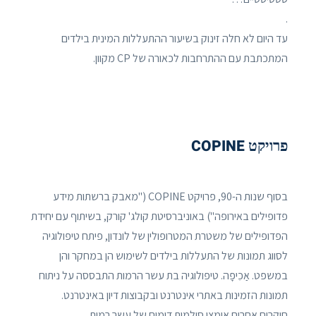
.
עד היום לא חלה זינוק בשיעור ההתעללות המינית בילדים
המתכתבת עם ההתרחבות לכאורה של CP מקוון.
פרויקט COPINE
בסוף שנות ה-90, פרויקט COPINE ("מאבק ברשתות מידע
פדופילים באירופה") באוניברסיטת קולג' קורק, בשיתוף עם יחידת
הפדופילים של משטרת המטרופולין של לונדון, פיתח טיפולוגיה
לסווג תמונות של התעללות בילדים לשימוש הן במחקר והן
במשפט. אַכִיפָה. טיפולוגיה בת עשר הרמות התבססה על ניתוח
תמונות הזמינות באתרי אינטרנט ובקבוצות דיון באינטרנט.
חוקרים אחרים אימצו סולמות דומים של עשר רמות.