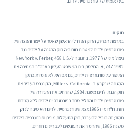
בינלאומית של פורנוגרפיית ילדים.
חוקים
בארצות הברית, החוק הפדרלי הראשון שאסר על ייצור והפצה של
פורנוגרפיית ילדים למטרות רווח היה חוק ההגנה על ילדים נגד
ניצול מיני של 1977. בתגובה ל-New York v. Ferber, 458 U.S.
747 1982, א. החלטת בית המשפט העליון בארה"ב המתירה את
האיסור על פורנוגרפיית ילדים, גם אם היא לא עומדת בתקן
המגונה שנקבע ב- Miller v. California, הקונגרס העביר את
חוק הגנת ילדים משנת 1984, שהרחיב את ההגדרה של
פורנוגרפיית ילדים והפליל סחר בפורנוגרפיית ילדים ללא מטרות
רווח. דו"ח מייז 1986מצא שפורנוגרפיית ילדים היא סיבה לנזק
חמור; זה הוביל להעברת חוק התעללות מינית ופורנוגרפיה בילדים
משנת 1986, שהחמיר את העונשים לעבריינים חוזרים.