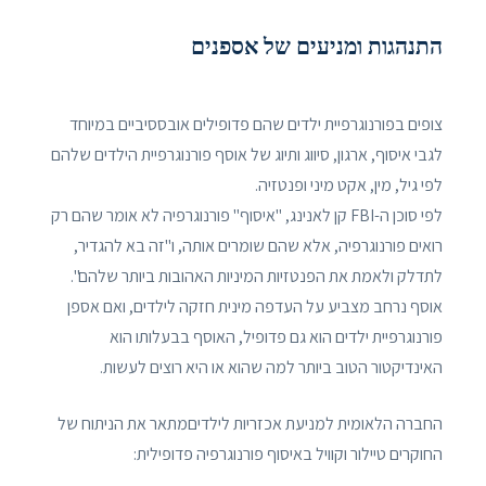
התנהגות ומניעים של אספנים
צופים בפורנוגרפיית ילדים שהם פדופילים אובססיביים במיוחד
לגבי איסוף, ארגון, סיווג ותיוג של אוסף פורנוגרפיית הילדים שלהם
לפי גיל, מין, אקט מיני ופנטזיה.
לפי סוכן ה-FBI קן לאנינג, "איסוף" פורנוגרפיה לא אומר שהם רק
רואים פורנוגרפיה, אלא שהם שומרים אותה, ו"זה בא להגדיר,
לתדלק ולאמת את הפנטזיות המיניות האהובות ביותר שלהם".
אוסף נרחב מצביע על העדפה מינית חזקה לילדים, ואם אספן
פורנוגרפיית ילדים הוא גם פדופיל, האוסף בבעלותו הוא
האינדיקטור הטוב ביותר למה שהוא או היא רוצים לעשות.
החברה הלאומית למניעת אכזריות לילדיםמתאר את הניתוח של
החוקרים טיילור וקוויל באיסוף פורנוגרפיה פדופילית: