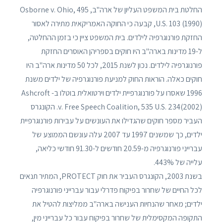
החלטת בית המשפט העליון של ארה"ב, Osborne v. Ohio, 495
U.S. 103 (1990), קבעה כי החוקה האמריקאית מתירה לאסור
החזקת פורנוגרפיה לילדים. בית המשפט ציין כי בזמן ההחלטה,
ל-19 מדינות בארה"ב היו חוקים בספריהן האוסרים החזקת
פורנוגרפיה לילדים. נכון לשנת 2015, לכל 50 מדינות ארה"ב היו
חוקים כאלה. הוראות החוק למניעת פורנוגרפיה של ילדים משנת
1996 שאסרו על פורנוגרפיית ילדים וירטואלית בוטלו ב- Ashcroft
v. Free Speech Coalition, 535 U.S. 234(2002). הקונגרס
העביר מספר חוקים שהגדילו את העונשים על עבירות פורנוגרפיית
ילדים, כך שמשנים 1997 עד 2007 עלה עונשם הממוצע של
עברייני פורנוגרפיה מ-20.59 חודשים ל-91.30 חודשי כליאה,
עלייה של 443%.
בשנת 2003, הקונגרס העביר את חוק PROTECT, המתיר תנאים
לכל החיים של שחרור בפיקוח פדרלי עבור עברייני פורנוגרפיה
ילדים; מאחר שהנחיות הענישה בארה"ב ממליצות להטיל את
התקופה המקסימלית של שחרור בפיקוח עבור כל עברייני מין,