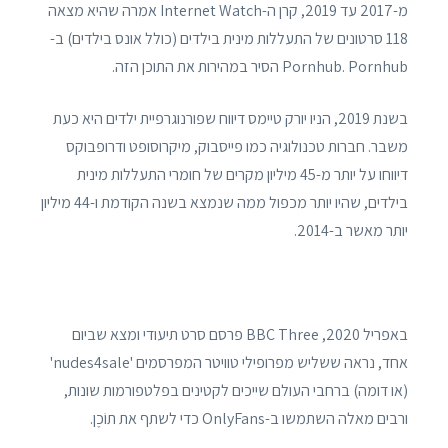
מ-2017 עד 2019, קרן ה-Internet Watch אמרה שהיא מצאה
118 סרטונים של התעללות מינית בילדים (כולל אונס בילדים) ב-
Pornhub. Pornhub הסיר במהירות את התוכן הזה.
בשנת 2019, הניו יורק טיימס דיווח שפורנוגרפיית ילדים היא כעת
משבר. חברות טכנולוגיה כמו פייסבוק, מיקרוסופט ודרופבוקס
דיווחו על יותר מ-45 מיליון מקרים של חומרי התעללות מינית
בילדים, שהיו יותר מכפול ממה שנמצא בשנה הקודמת ו-44 מיליון
יותר מאשר ב-2014.
באפריל 2020, BBC Three פרסם סרט תיעודי ומצא שביום
אחד, נראה ששליש מפרופילי טוויטר המפרסמים 'nudes4sale'
(או דומה) ברחבי העולם שייכים לקטינים בפלטפורמות שונות,
ורבים מאלה השתמשו ב-OnlyFans כדי לשתף את תוֹכֶן.