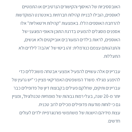
האובססיביות של האיסוף והקישורים הנרטיביים או התמטיים
לאוספים, הובילו לבניית קהילות חברתיות באינטרנט המוקדשות
להרחבת האוספים הללו. באמצעות "קהילות וירטואליות" אלו
אספנים מסוגלים להמעיט בדרגת התוכן והאופי הפוגעני של
האוספים, לראות בילדים המעורבים אובייקטים ולא אנשים,
והתנהגותם עצמם כנורמלית: זהו ביטוי של 'אהבה' לילדים ולא
התעללות.
עבריינים אלה עשויים להפעיל אמצעי אבטחה משוכללים כדי
להימנע מגילוי. משרד המשפטים האמריקאי מציין כי "יש גרעין של
עבריינים ותיקים, שחלקם פעילים בקבוצות דיון של פדופילים כבר
יותר מ-20 שנה, בעלי רמות גבוהות של מומחיות טכנולוגית", ומציין
גם כי לוחות מודעות פדופילים מכילים לרוב טכנית.
עצות מידיהם הישנות של משתמשי פורנוגרפיית ילדים לעולים
חדשים.