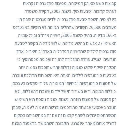
קבוצות פשע מאורגן המייצרות ומפיצות פורנוגרפיה נקראות
לעתים קרובות "טבעות מין". בשנת 2003, חקירת משטרה
בינלאומית חשפה טבעת פורנוגרפיית ילדים מגרמניה שבה היו
מעורבים 26,500 חשודים שהחליפו תמונות לא חוקיות באינטרנט
ב-166 מדינות. בתיק משנת 2006, רשויות ארה"ב ובינלאומיות
האשימו 27 אנשים בתשע מדינות ושלוש מדינות בקשר לטבעת
פורנוגרפיה לילדים שהרשויות הפדרליות בארה"ב תיארו כ"אחד
הגרועים" שגילו. עוזרת המזכירה להגירה ואכיפת מכסהוסיף כי
המקרה שיקף שלוש מגמות גדולות יותר שהופכות נפוצות יותר
בטבעות פורנוגרפיה לילדים. האחת היא השכיחות ההולכת וגוברת
של תמונות פורנוגרפיות "ביתיות" המיוצרות על ידי טורפים בעצמם,
וכוללות תמונות וידאו בשידור חי של ילדים שעברו התעללות, ולא
רק תפוצה של תמונות חוזרות ונשנות. מגמה נוספת היא השימוש
הגובר באמצעי אבטחה מתוחכמים וברשתות עמית לעמית, שבהן
המשתתפים יכולים לשתף קבצים זה עם זה במחשביהם במקום
להוריד אותם מאתר אינטרנט. הקבוצה השתמשה בהצפנהותוכנת