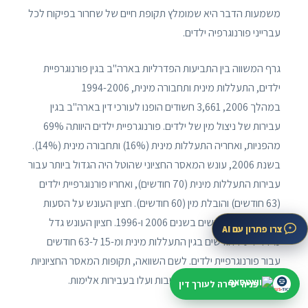
משמעות הדבר היא שמומלץ תקופת חיים של שחרור בפיקוח לכל
עברייני פורנוגרפיה ילדים.
גרף המשווה בין התביעות הפדרליות בארה"ב בגין פורנוגרפיית
ילדים, התעללות מינית ותחבורה מינית, 1994-2006
במהלך 2006, 3,661 חשודים הופנו לעורכי דין בארה"ב בגין
עבירות של ניצול מין של ילדים. פורנוגרפיית ילדים היוותה 69%
מהפניות, ואחריה התעללות מינית (16%) ותחבורה מינית (14%).
בשנת 2006, עונש המאסר החציוני שהוטל היה הגדול ביותר עבור
עבירות התעללות מינית (70 חודשים), ואחריו פורנוגרפיית ילדים
(63 חודשים) והובלת מין (60 חודשים). חציון העונש על הסעות
מינית היה 60 חודשים בשנים 2006 ו-1996. חציון העונש גדל
צרו פתרון עם AI
מ-44 ל-70 חודשים בגין התעללות מינית ומ-15 ל-63 חודשים
עבור פורנוגרפיית ילדים. לשם השוואה, תקופות המאסר החציוניות
לעברייני סמים ונשק נותרו יציבות ועלו בעבירות אלימות.
פניה ישירה לעורך דין