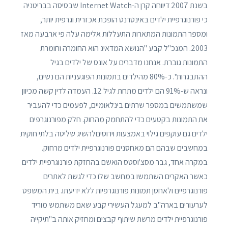
בשנת 2007 דיווחה קרן ה-Internet Watch שבסיסה בבריטניה
כי פורנוגרפיית ילדים באינטרנט הופכת אכזרית וגרפית יותר,
ומספר התמונות המתארות התעללות אלימה עלה פי ארבעה מאז
2003. המנכ"ל קבע "הנושא המדאיג הוא החומרה וחומרת
התמונות גוברת. אנחנו מדברים על אונס של ילדים בגיל
ההתבגרות". כ-80% מהילדים בתמונות הפוגעניות הם נשים,
ונראה ש-91% הם ילדים מתחת לגיל 12. העמדה לדין קשה מכיוון
שמשתמשים במספר שרתים בינלאומיים, לפעמים כדי להעביר
את התמונות בקטעים כדי להתחמק מהחוק. חלק מפורנוגרפים
ילדים גם עוקפים גילוי באמצעות וירוסיםלהשיג שליטה בלתי חוקית
במחשבים שבהם הם מאחסנים פורנוגרפיית ילדים מרחוק.
במקרה אחד, גבר מסצ'וסטס הואשם בהחזקת פורנוגרפיית ילדים
כאשר האקרים השתמשו במחשב שלו כדי לגשת לאתרים
פורנוגרפיים ולאחסן תמונות פורנוגרפיות ללא ידיעתו. בית המשפט
לערעורים בארה"ב למעגל העשירי קבע שאם משתמש מוריד
פורנוגרפיית ילדים מרשת שיתוף קבצים ומחזיק אותה ב"תיקייה