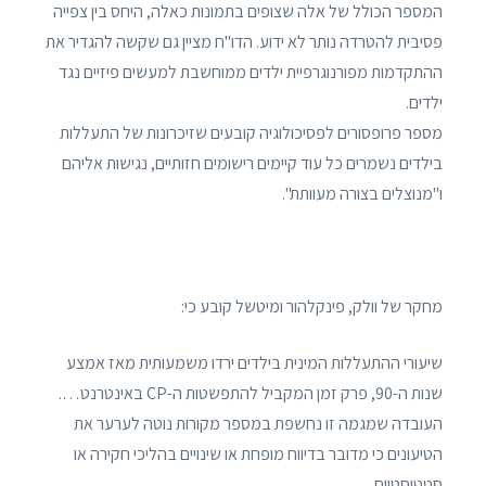
המספר הכולל של אלה שצופים בתמונות כאלה, היחס בין צפייה
פסיבית להטרדה נותר לא ידוע. הדו"ח מציין גם שקשה להגדיר את
ההתקדמות מפורנוגרפיית ילדים ממוחשבת למעשים פיזיים נגד
ילדים.
מספר פרופסורים לפסיכולוגיה קובעים שזיכרונות של התעללות
בילדים נשמרים כל עוד קיימים רישומים חזותיים, נגישות אליהם
ו"מנוצלים בצורה מעוותת".
מחקר של וולק, פינקלהור ומיטשל קובע כי:
שיעורי ההתעללות המינית בילדים ירדו משמעותית מאז אמצע
שנות ה-90, פרק זמן המקביל להתפשטות ה-CP באינטרנט….
העובדה שמגמה זו נחשפת במספר מקורות נוטה לערער את
הטיעונים כי מדובר בדיווח מופחת או שינויים בהליכי חקירה או
סטטיסטיים…