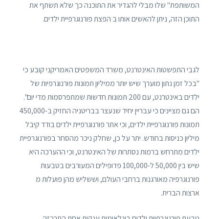
המשותפת" שלו מבלי להגדיר את התוכנה כך שלא תשתף את
התוכן הזה, ניתן להאשים אותו ב הפצת פורנוגרפיית ילדים.
לגבי התפשטות האינטרנט, משרד המשפטים האמריקני קובע כי
"בכל זמן נתון מוערך שיש יותר ממיליון תמונות פורנוגרפיות של
ילדים באינטרנט, עם 200 תמונות חדשות שמתפרסמות מדי יום".
הם גם מציינים כי עבריין יחיד שנעצר בבריטניה החזיק ב-450,000
תמונות פורנוגרפיית ילדים, וכי אתר פורנוגרפיית ילדים בודד קיבל
מיליון כניסות בחודש. יתר על כן, שחלק ניכר מהסחר בפורנוגרפיית
ילדים מתרחש ברמות נסתרות של האינטרנט, וכי ההערכה היא
שיש בין 50,000 ל-100,000 פדופילים המעורבים בטבעות
פורנוגרפיה מאורגנות ברחבי העולם, וששליש מהן פועלות מ
ארצות הברית.
טבעת פורנוגרפיית ילדים בינלאומית ענקית אחת התרכזה