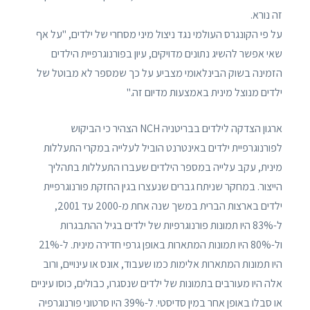
זה נורא.
על פי הקונגרס העולמי נגד ניצול מיני מסחרי של ילדים, "על אף
שאי אפשר להשיג נתונים מדויקים, עיון בפורנוגרפיית הילדים
הזמינה בשוק הבינלאומי מצביע על כך שמספר לא מבוטל של
ילדים מנוצל מינית באמצעות מדיום זה."
ארגון הצדקה לילדים בבריטניה NCH הצהיר כי הביקוש
לפורנוגרפיית ילדים באינטרנט הוביל לעלייה במקרי התעללות
מינית, עקב עלייה במספר הילדים שעברו התעללות בתהליך
הייצור. במחקר שניתח גברים שנעצרו בגין החזקת פורנוגרפיית
ילדים בארצות הברית במשך שנה אחת מ-2000 עד 2001,
ל-83% היו תמונות פורנוגרפיות של ילדים בגיל ההתבגרות
ול-80% היו תמונות המתארות באופן גרפי חדירה מינית. ל-21%
היו תמונות המתארות אלימות כמו שעבוד, אונס או עינויים, ורוב
אלה היו מעורבים בתמונות של ילדים שנסגרו, כבולים, כוסו עיניים
או סבלו באופן אחר במין סדיסטי. ל-39% היו סרטוני פורנוגרפיה