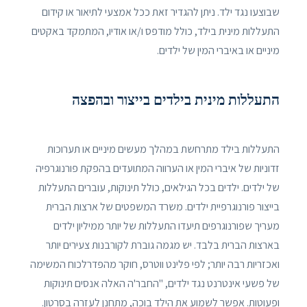
שבוצעו נגד ילד. ניתן להגדיר זאת ככל אמצעי לתיאור או קידום
התעללות מינית בילד, כולל מודפס ו/או אודיו, המתמקד באקטים
מיניים או באיברי המין של ילדים.
התעללות מינית בילדים בייצור ובהפצה
התעללות בילד מתרחשת במהלך מעשים מיניים או תערוכות
זדוניות של איברי המין או הערווה המתועדים בהפקת פורנוגרפיה
של ילדים. ילדים בכל הגילאים, כולל תינוקות, עוברים התעללות
בייצור פורנוגרפיית ילדים. משרד המשפטים של ארצות הברית
מעריך שפורנוגרפים תיעדו התעללות של יותר ממיליון ילדים
בארצות הברית בלבד. יש מגמה גוברת לקורבנות צעירים יותר
ואכזריות רבה יותר; לפי פלינט ווטרס, חוקר מהפדרלכוח המשימה
של פשעי אינטרנט נגד ילדים, "החבר'ה האלה אנסים תינוקות
ופעוטות. אפשר לשמוע את הילד בוכה, מתחנן לעזרה בסרטון.