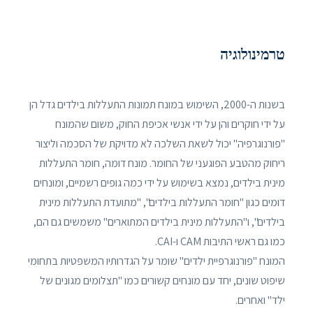
טרמינולוגיה
בשנות ה-2000, השימוש במונח תמונות התעללות בילדים גדל הן
על ידי חוקרים והן על ידי אנשי אכיפת החוק, משום שהמונח
"פורנוגרפיה" יכול לשאת השלכה לא מדויקת של הסכמה וליצור
ריחוק מהטבע הפוגעני של החומר. מונח דומה, חומר התעללות
מינית בילדים, נמצא בשימוש על ידי כמה גופים רשמיים, ומונחים
דומים כגון "חומר התעללות בילדים", "מתועדת התעללות מינית
בילדים", ו"התעללות מינית בילדים המתוארים" משמשים גם הם,
כמו גם ראשי התיבות CAM ו-CAI.
המונח "פורנוגרפיית ילדים" שומר על הגדרותיו המשפטיות בתחומי
שיפוט שונים, יחד עם מונחים קשורים כמו "תצלומים מגונים של
ילד" ואחרים.