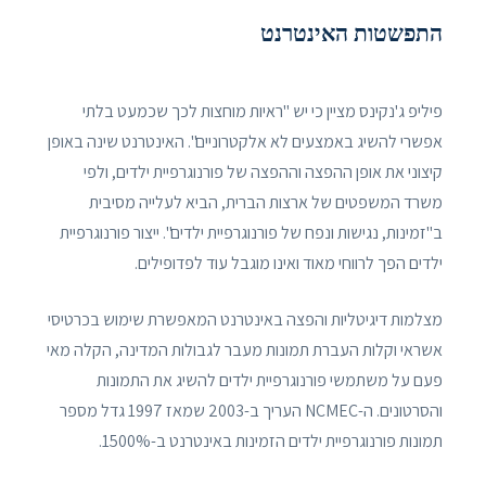
התפשטות האינטרנט
פיליפ ג'נקינס מציין כי יש "ראיות מוחצות לכך שכמעט בלתי
אפשרי להשיג באמצעים לא אלקטרוניים". האינטרנט שינה באופן
קיצוני את אופן ההפצה וההפצה של פורנוגרפיית ילדים, ולפי
משרד המשפטים של ארצות הברית, הביא לעלייה מסיבית
ב"זמינות, נגישות ונפח של פורנוגרפיית ילדים". ייצור פורנוגרפיית
ילדים הפך לרווחי מאוד ואינו מוגבל עוד לפדופילים.
מצלמות דיגיטליות והפצה באינטרנט המאפשרת שימוש בכרטיסי
אשראי וקלות העברת תמונות מעבר לגבולות המדינה, הקלה מאי
פעם על משתמשי פורנוגרפיית ילדים להשיג את התמונות
והסרטונים. ה-NCMEC העריך ב-2003 שמאז 1997 גדל מספר
תמונות פורנוגרפיית ילדים הזמינות באינטרנט ב-1500%.