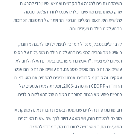
השמדת נתונים להגנה על הקבצים ואמצעי סינון כדי להבטיח
שרק משתתפים מורשים יוכלו להיכנס לחדר הצ'אט. מגמה
שלישית היא האופי האלים והגרפי יותר ויותר של התמונות הכרוכות
בהתעללות בילדים צעירים יותר.
לדברי ג'ים גמבל, מנכ"ל המרכז לניצול ילדים ולהגנה מקוונת,
כ-50% מהאתרים המציגים התעללות בילדים מופעלים על בסיס
תשלום לפי צפייה. "האנשים המעורבים באתרים האלה לרוב לא
עושים את זה כי הם סוטים מטבעם. הם עושים את זה כי הם אנשי
עסקים. זה סיכון מול רווחים. אנחנו צריכים להפחית את מוטיבציית
הרווח". ה-CEOPP הוקמה ב-2006, ומטרתה את הכספים של
כנופיות פשע מאורגנות המוכרות תמונות של התעללות בילדים.
רוב פורנוגרפיית הילדים שנתפסה בארצות הברית אינה מופקת או
מופצת למטרות רווח, ויש מעט עדויות לכך שפושעים מאורגנים
הפועלים מתוך מוטיבציה לרווח הם מקור מרכזי להפצה