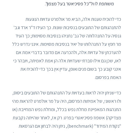
משותפת לו ול"כל פסיכיאטר בעל מצפון".
כדי להוכיח טענות אלה, הביא מר אולמרט עדויות הנוגעות
להתנהגותם של התובעים בנסיבות שונות. כך העידו ד"ר ארד וגב'
גנסיה על התנהלותה של גב' נתניהו בנסיבות מסוימות; כך העיד
מר חפץ על התנהלותו של יאיר בנסיבות מסוימות. אינני נדרש כלל
להערכתן של עדויות אלה, ולהכרעה אם מדובר בדברי אמת אם
לאו, שכן גם אילו סברתי שעדויות אלה הן אמת לאמיתה, ויובהר כי
אינני קובע כך בשום פנים ואופן, עדיין אין בכך כדי להוכיח את
האמת בפרסום.
כדי שניתן יהיה לראות בעדויות על התנהגותם של התובעים ביסוס,
ולו ראשוני, של אמיתות הפרסום, היה על מר אולמרט להראות מהי
התנהגות המאפיינת מחלת נפש בכלל, ומחלת נפש המחייבת (או
מצדיקה) אשפוז פסיכיאטרי בפרט. רק אז, לאחר שהייתה נקבעת
"נקודת המידוד" (benchmark), ניתן היה לבחון אם הגרסאות