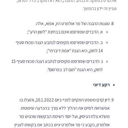
אולמרט בפסקה זו בכתב ההגנה, הוא לא התקרב כלל לפרוע,
ועניין זה יידון בהמשך.
טענות ההגנה של מר אולמרט היו, אפוא, אלה:
א. הדברים שפורסמו אינם בבחינת "לשון הרע";
ב. הדברים שפורסמו מקימים לנתבע הגנה מכוח סעיף
14 לחוק, היא הגנת "אמת דיברתי";
ג. הדברים שפורסמו מקימים לנתבע הגנה מכוח סעיף 15
לחוק, היא הגנת "תום לב בפרסום".
רקע דיוני
דיון קדם משפט התקיים לפניי ביום 10.1.2022, והועלו בו
אפשרויות לסיים את ההליך ללא צורך בהכרעה שיפוטית.
משלא צלח הניסיון, ועל יסוד רשימת הבקשות שהגיש מר
אולמרט, נקבע כי מר אולמרט יגיש בכתב את בקשתו לעניין