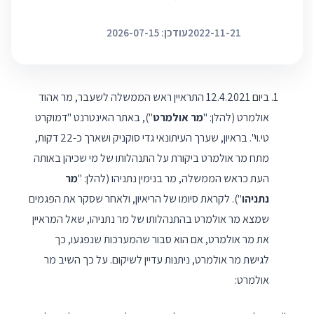
2022-11-21
עודכן: 2026-07-15
ביום 12.4.2021 התראיין ראש הממשלה לשעבר, מר אהוד
אולמרט (להלן: "
מר אולמרט
"), באתר האינטרנט "דמוקרט
טי.וי". בראיון, שערך העיתונאי גדי סוקניק ושארך כ-22 דקות,
מתח מר אולמרט ביקורת על התנהלותו של מי שכיהן באותה
העת כראש הממשלה, מר בנימין נתניהו (להלן: "
מר
נתניהו
"). לקראת סיומו של הריאיון, ולאחר שסקר את הפגמים
שמצא מר אולמרט בהתנהלותו של מר נתניהו, שאל המראיין
את מר אולמרט, אם הוא סבור שהמערכות שנפגעו, כך
לגישת מר אולמרט, ניתנות עדיין לשיקום. על כך השיב מר
אולמרט: