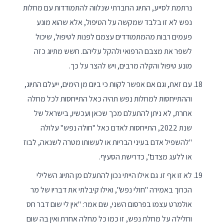
נרתמת לסייע, התיוג החברתי שנלווה להתמודדות עם מחלות
נפש לא זו בלבד שמקשה על הטיפול, אלא שהוא מונע
פעמים רבות מהמתמודדים עצמם לפנות לטיפול, שיכול
לשפר את מצבם הרפואי ולהקל עליהם. חשש מתיוג כזה
מונע טיפול והקלה מרבים, ויש להצר על כך.
עם זאת, וגם אם אפשר לקוות כי ביום מן הימים, ייעלם התיוג,
וההתייחסות למחלות נפש תהיה כאל התייחסות לכל מחלה
אחרת, לא ניתן להתעלם מכך שכאן ועכשיו, בישראל של
שנת 2022, התייחסות לאדם כאל "חולה נפש" עלולה
"להשפיל אדם בעיני הבריות או לעשותו מטרה לשנאה, לבוז
או ללעג מצדם", כדרישת הסעיף.
לא זו אף זו. גם אילו הייתי נכון להתעלם מן התיוג השלילי
הכרוך באמירה "חולי נפש", ואילו קיבלתי את דבריו של מר
אולמרט עצמו בפרסום השני, שם אמר: "אין לי שום דבר חס
וחלילה על מחלת נפש, זו כמו כל מחלה אחרת ואין בה שום