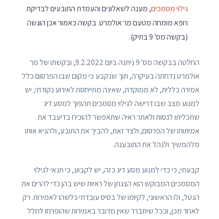
גילוי מסמכים
, מענה לשאלונים והעמדת התובעים לבדיקת
רופא מומחה מטעם מר אולמרט. בקשה כאמור אכן הוגשה
(בקשה מס' 9 בתיק).
החלטה בבקשה מס' 9 ניתנה ביום 9.2.2022, ובקשתו של מר
אולמרט נדחתה בעיקרה, תוך שנקבע כי מקום שבו הפרסום כלל
אמירה כללית, לא ממוקדת, שאינה מתייחסת לאירוע נקודתי, יש
למנוע מצב שבו דרישה לגילוי מסמכים תהפוך למסע דיג
שתכליתו לנסות ולאתר ראיה שתאפשר להוכיח בדיעבד את
אמיתותו של הפרסום, ולצד זאת, להביך את התובע, ולהניא אותו
מלהמשיך ולנהל את התובענה.
קבעתי, כי כדי למנוע מסע דיג כזה, יש לקבוע, כי תנאי לגילוי
המסמכים המבוקש הוא הצגתן של ראיות שיש בהן כדי להרים את
הנטל, ולו הראשוני, לקיומו של בסיס עובדתי כלשהו לאמירות. רק
לאחר מכן, וככל שיתברר שאין מדובר באמירות שהופרחו לחלל