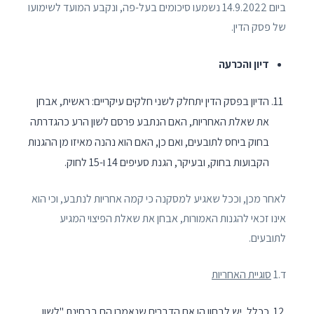
ביום 14.9.2022 נשמעו סיכומים בעל-פה, ונקבע המועד לשימועו
של פסק הדין.
דיון והכרעה
הדיון בפסק הדין יתחלק לשני חלקים עיקריים: ראשית, אבחן
את שאלת האחריות, האם הנתבע פרסם לשון הרע כהגדרתה
בחוק ביחס לתובעים, ואם כן, האם הוא נהנה מאיזו מן ההגנות
הקבועות בחוק, ובעיקר, הגנת סעיפים 14 ו-15 לחוק.
לאחר מכן, וככל שאגיע למסקנה כי קמה אחריות לנתבע, וכי הוא
אינו זכאי להגנות האמורות, אבחן את שאלת הפיצוי המגיע
לתובעים.
ד.1
סוגיית האחריות
ככלל, יש לבחון הן אם הדברים שנאמרו הם בבחינת "לשון