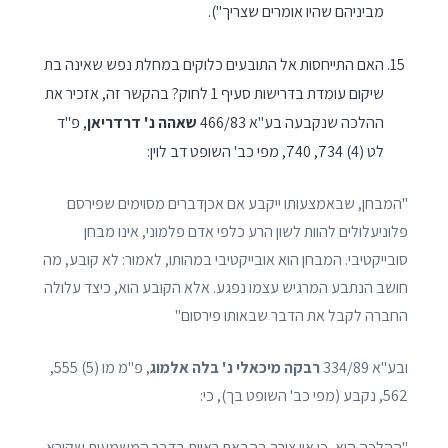
מביניהם שהיו אומרים שצריך").
האם התייחסות אל התובעים כלוקים במחלת נפש שאינה בת
שיקום עומדת בדרישות סעיף 1 לחוק? בהקשר זה, אזכיר את
ההלכה שנקבעה בע"א 466/83
שאהה נ' דרדריאן
, פ"ד
לט (4) 734, 740, מפי כב' השופט דב לוין:
"המבחן, שבאמצעותו ייקבע אם אכןדברים מסוימים שפירסם
פלוניעלולים להוות לשון הרע כלפי אדם פלמוני, אינו מבחן
סובייקטיבי. המבחן הוא אובייקטיבי במהותו, לאמור: לא קובע, מה
חושב הנתבע המרגיש עצמו נפגע. אלא הקובע הוא, כיצד עלולה
החברה לקבל את הדבר שבאותו פירסום"
ובע"א 334/89
רבקה מיכאלי נ' בלה אלמוג
, פ"מ מו (5) 555,
562, נקבע (מפי כב' השופט בך), כי:
"ההלכה היא, כי אין צורך בהבאת ראיות בדבר המשמעות שקורא