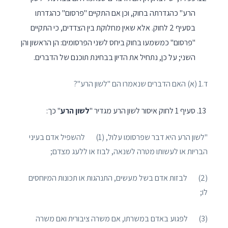
הרע" כהגדרתה בחוק, וכן אם התקיים "פרסום" כהגדרתו
בסעיף 2 לחוק. אלא שאין מחלוקת בין הצדדים, כי התקיים
"פרסום" כמשמעו בחוק ביחס לשני הפרסומים: הן הראשון והן
השני; על כן, נתחיל את הדיון בבחינת תוכנם של הדברים.
ד.1 (א) האם הדברים שנאמרו הם "לשון הרע"?
סעיף 1 לחוק איסור לשון הרע מגדיר "
לשון הרע
" כך:
"לשון הרע היא דבר שפרסומו עלול, (1) להשפיל אדם בעיני
הבריות או לעשותו מטרה לשנאה, לבוז או ללעג מצדם;
(2) לבזות אדם בשל מעשים, התנהגות או תכונות המיוחסים
לו;
(3) לפגוע באדם במשרתו, אם משרה ציבורית ואם משרה