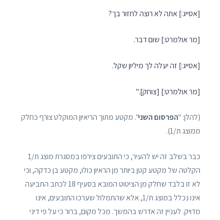
[אסייג:] אתה לא רוצה לחזור בך?
[מר אולמרט:] שום דבר.
[אסייג:] זה יעלה לך מיליון שקל.
[מר אולמרט:] [צוחק]."
(להלן: "
הפרסום השני
". מקטע מתוך הריאיון המוקלט צורף כחלק
ממוצג ת/1).
כבר בשלב זה יש להעיר, כי התובעים צירפו במסגרת מוצג ת/1
הקלטה של מקטע קטן ביותר מן הראיון כולו, מקטע בן כדקה, וכי
לא זו בלבד שחלק מן הציטוט המובא בסעיף 18 לכתב התביעה
אינו נכלל במוצג ת/1, אלא שהתמלול שערכו התובעים, אינו
מדויק. לעניין זה אדרש בהמשך. מכל מקום, ברור כי על פי דיני