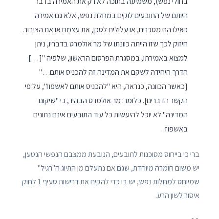
בחולי נפש), משמיעה בתוכה לא רק את האמירה בדבר
היותם של התובעים לוקים במחלת נפש, אלא גם אמירה
כאילו הם מסכנים, או עלולים לסכן, את עצמם או את הציבור.
חיזוק לכך שזו הייתה כוונתו של מר אולמרט בדבריו, ניתן
למצוא באמירתו, במסגרת הפרסום הראשון, שלפיה "[…]
הדרך היחידה לשקם את המדינה זה להכניס אותם…"
[כאשר הכוונה, כנראה, היא "להכניס אותם לאשפוז", על פי
הקשר הדברים]. כלומר: מר אולמרט הבהיר, כי "שיקום
המדינה" לא יוכל להיעשות כל עוד התובעים אינם נתונים
באשפוז.
ברי כי בייחוס מסוכנות לתובעים, הנובעת ממצבם הנפשי הנטען,
יש משום חומרה מיוחדת, שגם אם נתעלם מן התיוג ה"רגיל"
שמיוחס למחלות נפש, יש בו כדי להקים את דרישות סעיף 1 לחוק
איסור לשון הרע.