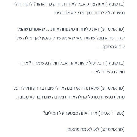
[ברקוביץ':] אתה צודק אבל לא ירדת רחוק מדי אהוד? להגיד חולי
נפש זה לא לרדת נמוך מדי. לא אני רציני!
[מר אולמרט:] זאת סליחה זו משפחה אחת… שאומרים שהוא
שקרן שהוא נוכל שהוא רמאי שאי אפשר להאמין לאף מילה שלו
שהוא מטורף…
[ברקוביץ':] הכל יכול להיות אהוד אבל חולה נפש אהוד? אהוד
חולה נפש זה לא…
[מר אולמרט:] שלא תהיה אי הבנה אין לי שום דבר חס וחלילה על
מחלת נפש זו כמו כל מחלה אחרת ואין בה שום דבר לא מכובד.
[אופירה אסייג:] אהוד אתה מצטער על המילים?
[מר אולמרט:] לא. לא מה פתאום.