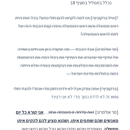
נכלל בתמליל בסעיף 18:
"[אייל ברקוביץ':] אז למה לקרוא להם חולי נפש? בכל זאת היית
ראש ממשלה והוא ראש הממשלה איפה קצת הכבוד הזה של
לתת לראש הממשלה?
[מר אולמרט:] אבד הכבוד… מה שקורה כאן אנו חיים באווירה
של טירוף ומי שהנהיג את הטירוף את ניבול הפה את ההשמצות
את הסכסכנות את הפלגנות את הנקמנות בצורה שלא הייתה
כמוה בתולדות מדינת ישראל…
[ברקוביץ':] אתה צודק אבל לא ירדת רחוק מדי אהוד? להגיד חולי
נפש
זה לא לרדת נמוך מדי. לא אני רציני!
[מר אולמרט:]
זאת סליחה זו משפחה אחת
…
אני קורא כל יום
מאנשים שהם שותפים איתו, ושהוא מציע להם להקים איתו
ממשלה,
שאומרים שהוא שקרן שהוא נוכל שהוא רמאי שאי