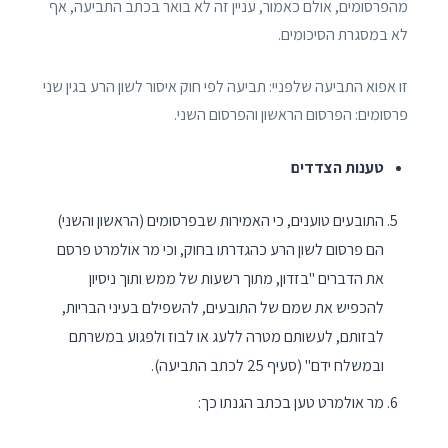
מהפרסומים, אולם כאמור, עניין זה לא בואר בכתב התביעה, אף
לא במסגרת הסיכומים.
זו אפוא התביעה שלפניי: תביעה לפי חוק איסור לשון הרע בגין שני
פרסומים: הפרסום הראשון והפרסום השני.
טענות הצדדים
התובעים טוענים, כי האמירות שבפרסומים (הראשון והשני)
הם פרסום לשון הרע כהגדרתו בחוק, וכי מר אולמרט פרסם
את הדברים "בזדון, מתוך רשעות של ממש ותוך ניסיון
להכפיש את שמם של התובעים, להשפילם בעיני הבריות,
לבזותם, לעשותם מטרה ללעג או לבוז ולפגוע במשרתם
ובמשלח ידם" (סעיף 25 לכתב התביעה).
מר אולמרט טען בכתב הגנתו כך: