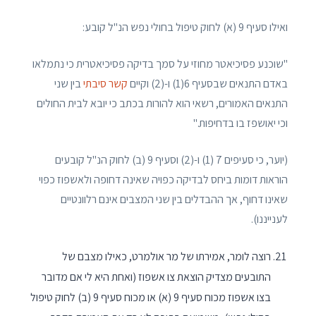
ואילו סעיף 9 (א) לחוק טיפול בחולי נפש הנ"ל קובע:
"שוכנע פסיכיאטר מחוזי על סמך בדיקה פסיכיאטרית כי נתמלאו
באדם התנאים שבסעיף 6(1) ו-(2) וקיים
קשר סיבתי
בין שני
התנאים האמורים, רשאי הוא להורות בכתב כי יובא לבית החולים
וכי יאושפז בו בדחיפות."
(יוער, כי סעיפים 7 (1) ו-(2) וסעיף 9 (ב) לחוק הנ"ל קובעים
הוראות דומות ביחס לבדיקה כפויה שאינה דחופה ולאשפוז כפוי
שאינו דחוף, אך ההבדלים בין שני המצבים אינם רלוונטיים
לענייננו).
רוצה לומר, אמירתו של מר אולמרט, כאילו מצבם של
התובעים מצדיק הוצאת צו אשפוז (ואחת היא לי אם מדובר
בצו אשפוז מכוח סעיף 9 (א) או מכוח סעיף 9 (ב) לחוק טיפול