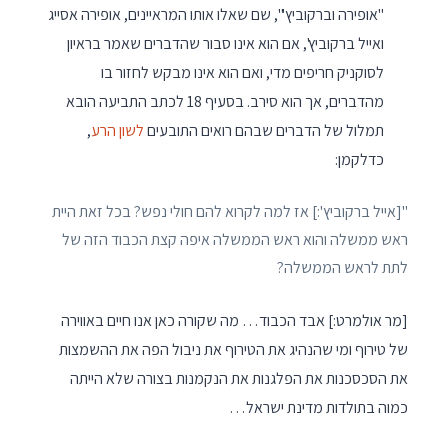
"אופירה וברקוביץ'", שם שאלו אותו המראיינים, אופירה אסייג
ואייל ברקוביץ', אם הוא אינו סבור שהדברים שאמר בראיון
לסוקניק חריפים מדי, ואם הוא אינו מבקש לחזור בו
מהדברים, אך הוא סירב. בסעיף 18 לכתב התביעה הובא
תמלול של הדברים שבהם רואים התובעים
לשון הרע
,
כדלקמן:
"[אייל ברקוביץ':] אז למה לקרוא להם חולי נפש? בכל זאת היית
ראש ממשלה והוא ראש הממשלה איפה קצת הכבוד הזה של
לתת לראש הממשלה?
[מר אולמרט:] אבד הכבוד… מה שקורה כאן אנו חיים באווירה
של טירוף ומי שהנהיג את הטירוף את ניבול הפה את ההשמצות
את הסכסכנות את הפלגנות את הנקמנות בצורה שלא הייתה
כמוה בתולדות מדינת ישראל…