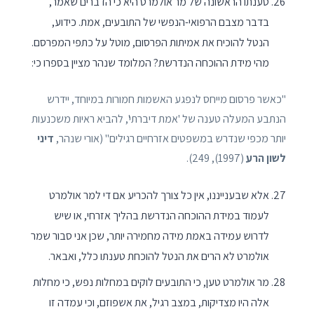
טענתו הראשונה של מר אולמרט היא כי הדברים שאמר,
בדבר מצבם הרפואי-הנפשי של התובעים, אמת. כידוע,
הנטל להוכיח את אמיתות הפרסום, מוטל על כתפי המפרסם.
מהי מידת ההוכחה הנדרשת? המלומד שנהר מציין בספרו כי:
"כאשר פרסום מייחס לנפגע האשמות חמורות במיוחד, יידרש
הנתבע המעלה טענה של 'אמת דיברתי', להביא ראיות משכנעות
יותר מכפי שנדרש במשפטים אזרחיים רגילים" (אורי שנהר,
דיני
לשון הרע
(1997), 249).
אלא שבענייננו, אין כל צורך להכריע אם די למר אולמרט
לעמוד במידת ההוכחה הנדרשת בהליך אזרחי, או שיש
לדרוש עמידה באמת מידה מחמירה יותר, שכן אני סבור שמר
אולמרט לא הרים את הנטל להוכחת טענתו כלל, ואבאר.
מר אולמרט טען, כי התובעים לוקים במחלות נפש, כי מחלות
אלה היו מצדיקות, במצב רגיל, את אשפוזם, וכי עמדה זו