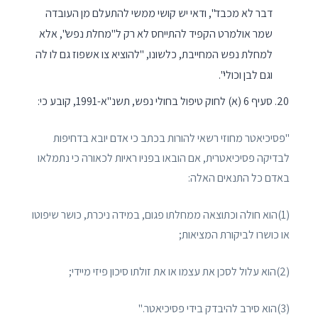
דבר לא מכבד", ודאי יש קושי ממשי להתעלם מן העובדה
שמר אולמרט הקפיד להתייחס לא רק ל"מחלת נפש", אלא
למחלת נפש המחייבת, כלשונו, "להוציא צו אשפוז גם לו לה
וגם לבן וכולי".
סעיף 6 (א) לחוק טיפול בחולי נפש, תשנ"א-1991, קובע כי:
"פסיכיאטר מחוזי רשאי להורות בכתב כי אדם יובא בדחיפות
לבדיקה פסיכיאטרית, אם הובאו בפניו ראיות לכאורה כי נתמלאו
באדם כל התנאים האלה:
(1)הוא חולה וכתוצאה ממחלתו פגום, במידה ניכרת, כושר שיפוטו
או כושרו לביקורת המציאות;
(2)הוא עלול לסכן את עצמו או את זולתו סיכון פיזי מיידי;
(3)הוא סירב להיבדק בידי פסיכיאטר."