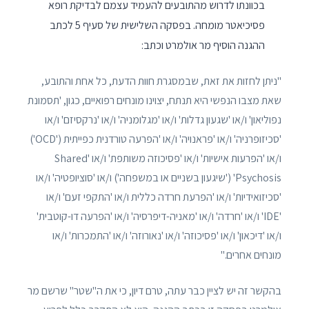
בכוונתו לדרוש מהתובעים להעמיד עצמם לבדיקת רופא
פסיכיאטר מומחה. בפסקה השלישית של סעיף 5 לכתב
ההגנה הוסיף מר אולמרט וכתב:
"ניתן לחזות את זאת, שבמסגרת חוות הדעת, כל אחת והתובע,
שאת מצבו הנפשי היא תנתח, יצוינו מונחים רפואיים, כגון, 'תסמונת
נפוליאון' ו/או 'שגעון גדלות' ו/או 'מגלומניה' ו/או 'נרקסיזם' ו/או
'סכיזופרניה' ו/או 'פראנויה' ו/או 'הפרעה טורדנית כפייתית ('OCD')
ו/או 'הפרעות אישיות' ו/או 'פסיכוזה משותפת' ו/או 'Shared
Psychosis' ('שיגעון בשניים או במשפחה') ו/או 'סוציופטיה' ו/או
'סכיזואידיות' ו/או 'הפרעת חרדה כללית ו/או 'התקפי זעם' ו/או
'IDE' ו/או 'חרדה' ו/או 'מאניה-דיפרסיה' ו/או 'הפרעה דו-קוטבית'
ו/או 'דיכאון' ו/או 'פסיכוזה' ו/או 'נאורוזה' ו/או 'התמכרות' ו/או
מונחים אחרים."
בהקשר זה יש לציין כבר עתה, טרם דיון, כי את ה"שטר" שרשם מר