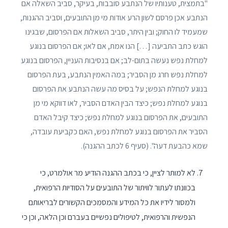
"בתמצית, טענותיו של הנתבע סובבות, בעיקר, סביב השאלה אם
הנתבע אכן פרסם לשון הרע אודות מי מן התובעים, וסביב ההגנות,
שמעמיד לו החוק; ובין היתר, סביב השאלות אם הפרסום, שבגינו
הוגש כתב התביעה […] הנו אמת, אם לאו; אם הפרסום בנוגע
למחלת נפש נעשה בתום-לב; אם בנסיבות העניין, הפרסום בנוגע
למחלת נפש חרג מן הסביר; במה האמין הנתבע, בעת הפרסום
בנוגע למחלת הנפש; על בסיס מה עשה הנתבע את הפרסום
בנוגע למחלת נפש; כיצד הבין האדם הסביר, לאו דווקא מי מן
התובעים, את הפרסום בנוגע למחלת נפש; כיצד קיבל האדם
הסביר את הפרסום בנוגע למחלת נפש, האם כקביעת עובדה,
שמא כהבעת דעה". (סעיף 6 לכתב ההגנה).
לא למותר לציין, כי בכתב ההגנה הודיע מר אולמרט, כי
בכוונתו לעתור לוויתור של התובעים על הסודיות הרפואית,
ולמסור לידיו את כל המידע והמסמכים הקשורים לבריאותם
הנפשית והרפואית, לטיפולים נפשיים בעברם וכן הלאה, וכן כי