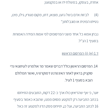
אחרת, בעסקו, במשלח ידו או במקצועו;
(4) לבזות אדם בשל גזעו, מוצאו, דתו, מקום מגוריו, גילו, מינו,
נטייתו המינית או מוגבלותו;"
נבחן אפוא כל אחד משני הפרסומים לפי אמות המידה האמורות
בסעיף 1 הנ"ל.
ד.1 (א) (
i
) הפרסום הראשון
הפרסום הראשון כולל דברים שאמר מר אולמרט לעיתונאי גדי
סוקניק בראיון לאתר האינטרנט דמוקרטי.וי, ואשר תמלולם
הובא בסעיף ‎1 לעיל.
יוער, כי אף שהריאיון כולו ארך כ-22 דקות, התובעים התייחסו
בכתב התביעה רק למקטע מסוים ממנו, שהובא כאמור בסעיף
16 לכתב התביעה, ועל כן, יתייחס פסק הדין למקטע זה כאל