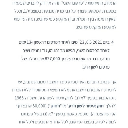
הראיות, התייחסות ל"פרסום השני" תהיה אך ורק לדברים שנאמרו
במסגרת המקטע שצורף על גבי מדיה מגנטית במוצג ת/1, וככל
שאין התאמה בין התמלול ובין המקטע כפי שהוגש, תהיה עדיפות
למקטע המוקלט שהוגש.
ביום 6.5.2021, 23 ימים לאחר הפרסום הראשון ו-13 ימים
לאחר הפרסום השני, הגישו מר נתניהו, גב' נתניהו ויאיר
תביעה נגד מר אולמרט על סך 837,000 ₪, בעילה של
פרסום לשון הרע.
אף שכתב התביעה אינו מפרט כיצד חושב הסכום שנתבע, יש
להניח כי התובעים חישבו את מלוא הפיצוי הסטטוטורי ללא הוכחת
נזק הקבוע בסעיף 7א (ב) לחוק איסור לשון הרע, תשכ"ה-1965
(להלן: "
חוק איסור לשון הרע
" או "
החוק
") (50,000 ₪ בצירוף
הפרשי הצמדה), מוכפל כאמור בסעיף 7א (ג) בשל טענתם
לכוונה לפגוע בעצם הפרסום, לכל אחד מהתובעים ולכל אחד