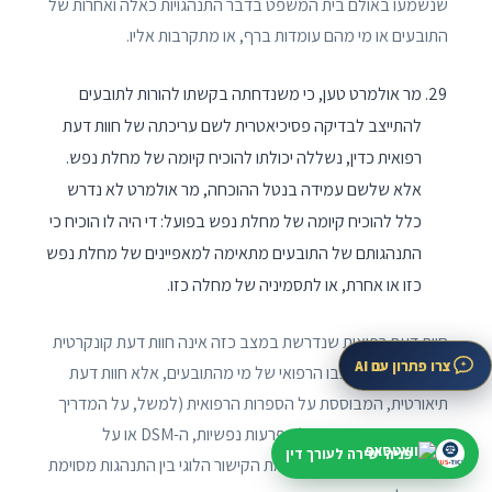
שנשמעו באולם בית המשפט בדבר התנהגויות כאלה ואחרות של
התובעים או מי מהם עומדות ברף, או מתקרבות אליו.
מר אולמרט טען, כי משנדחתה בקשתו להורות לתובעים
להתייצב לבדיקה פסיכיאטרית לשם עריכתה של חוות דעת
רפואית כדין, נשללה יכולתו להוכיח קיומה של מחלת נפש.
אלא שלשם עמידה בנטל ההוכחה, מר אולמרט לא נדרש
כלל להוכיח קיומה של מחלת נפש בפועל: די היה לו הוכיח כי
התנהגותם של התובעים מתאימה למאפיינים של מחלת נפש
כזו או אחרת, או לתסמיניה של מחלה כזו.
חוות דעת רפואית שנדרשת במצב כזה אינה חוות דעת קונקרטית
צרו פתרון עם AI
המשקפת את מצבו הרפואי של מי מהתובעים, אלא חוות דעת
תיאורטית, המבוססת על הספרות הרפואית (למשל, על המדריך
האבחוני והסטטיסטי של הפרעות נפשיות, ה-DSM או על
פניה ישירה לעורך דין
מקביליו), אשר תוכל ליצור את הקישור הלוגי בין התנהגות מסוימת