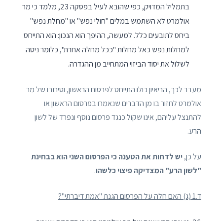
בתמליל המדויק, כפי שהובא לעיל בפסקה ‎23, מלמד כי מר
אולמרט לא השתמש במלים "חולי נפש" או "מחלת נפש"
ביחס לתובעים כלל. למעשה, ההיפך הוא הנכון: הוא התייחס
למחלות נפש כאל מחלות "ככל מחלה אחרת", כלומר ניסה
לשלול את יסוד הביזוי המתחייב מן ההגדרה.
מעבר לכך, הריאיון כולו התייחס לפרסום הראשון, וסירובו של מר
אולמרט לחזור בו מן הדברים שנאמרו בפרסום הראשון או
להתנצל עליהם, אינו שקול כנגד פרסום נוסף ונפרד של לשון
הרע.
על כן,
יש לדחות את הטענה כי הפרסום השני הוא בבחינת
"לשון הרע" המצדיקה פיצוי כלשהו
.
ד.1 (ג) האם חלה על הפרסום הגנת "אמת דיברתי"?