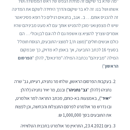
"מה שלא בר שיקום זה מחלת הנפש של ראש הממשלה ושל
אשתו ושל בנו. זה לא בר שיקום והדרך היחידה לשקם את המדינה
זה להכניס אותם… ב.. אגב, בתנאים רגילים כל רופא פסיכיאטר
שיש לו מצפון ואני מוכן להפגיש אותך עם לא מעט מביניהם שהיו
אומרים שצריך להוציא צו אשפוז גם לו לה וגם לבן וכולי… הם
כולם אנשים חולים."(מוצג ת/1 למוצגי התובעים, הנוסח תומלל
בסעיף 16 לכתב התביעה, אך באופן לא מדויק, כך שבמקום
המילה "מביניהם" נכתבה המילה "מדינאים", להלן: "
הפרסום
הראשון
")
בעקבות הפרסום הראשון, שלחו מר נתניהו, רעייתו, גב' שרה
נתניהו (להלן: "
גב' נתניהו
") ובנם, מר יאיר נתניהו (להלן:
"
יאיר
"), באמצעות בא-כוחם, מכתב התראה למר אולמרט,
ובו נדרש מר אולמרט לפרסם התנצלות והכחשה, וכן לפצות
את התובעים בסך 1,000,000 ₪.
ביום 23.4.2021, התראיין מר אולמרט בתכנית הטלוויזיה