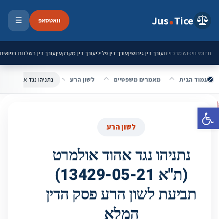
ילוג לתוכן
Jus
Tice
וואטסאפ
☰
פתיחת 
עורך דין גירושין
עורך דין פלילי
עורך דין מקרקעין
עורך דין רשלנות רפואית
תחומי חיפוש מרכזיים
עמוד הבית
מאמרים משפטיים
לשון הרע
פתח סרגל נגישות
לשון הרע
נתניהו נגד אהוד אולמרט
(ת"א 13429-05-21)
תביעת לשון הרע פסק הדין
המלא