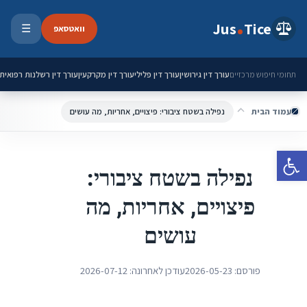
ילוג לתוכן
Jus
Tice
וואטסאפ
☰
פתיחת 
עורך דין גירושין
עורך דין פלילי
עורך דין מקרקעין
עורך דין רשלנות רפואית
תחומי חיפוש מרכזיים
עמוד הבית
נפילה בשטח ציבורי: פיצויים, אחריות, מה עושים
פתח סרגל נגישות
נפילה בשטח ציבורי:
פיצויים, אחריות, מה
עושים
פורסם:
2026-05-23
עודכן לאחרונה:
2026-07-12