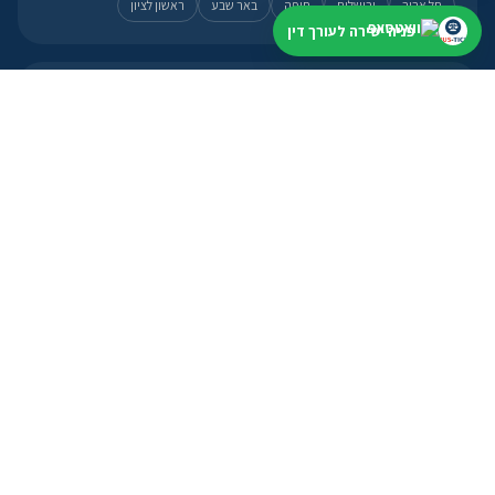
תל אביב
ירושלים
חיפה
באר שבע
ראשון לציון
פניה ישירה לעורך דין
לעורכי דין
פרופיל, מסלולים ואזור אישי
פתיחת פרופיל
מסלולי הצטרפות
אזור אישי
פנייה מהירה
מועד קרוב? עדיף להתחיל עכשיו
וואטסאפ ←
תנאי שימוש
מדיניות פרטיות
ביטול ואספקה
מדיניות עריכה
הצהרת נגישות
יצירת קשר