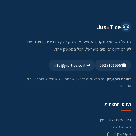
Jus
Tice
פורטל משפטי מתקדם המציע מידע מקצועי, מדריכים, וחיבור ישיר
לעורכי דין מתאימים בישראל, הכל בממשק אחד.
✉ info@jus-tice.co.il
0525101555
☎
כתובת בית עסק:
רחוב ראול ולנברג 18, מתחם CU, מגדל C, קומה 2, תל
אביב-יפו
תחומי התמחות
דיני משפחה וגירושין
משפט פלילי
מקרקעין ונדל"ן