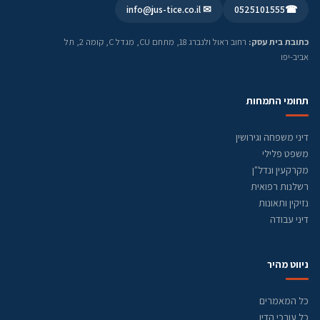
✉ info@jus-tice.co.il
0525101555
☎
כתובת בית עסק:
רחוב ראול ולנברג 18, מתחם CU, מגדל C, קומה 2, תל
אביב-יפו
תחומי התמחות
דיני משפחה וגירושין
משפט פלילי
מקרקעין ונדל"ן
רשלנות רפואית
נזיקין ותאונות
דיני עבודה
ניווט מהיר
כל המאמרים
כל עורכי הדין