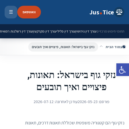
ילוג לתוכן
Jus
Tice
וואטסאפ
☰
פתיחת 
עורך דין גירושין
עורך דין פלילי
עורך דין מקרקעין
עורך דין רשלנות רפואית
תחומי חיפוש מרכזיים
עמוד הבית
נזקי גוף בישראל: תאונות, פיצויים ואיך תובעים
פתח סרגל נגישות
נזקי גוף בישראל: תאונות,
פיצויים ואיך תובעים
פורסם:
2026-05-23
עודכן לאחרונה:
2026-07-12
נזקי גוף הם קטגוריה משפטית שכוללת תאונות דרכים, תאונות