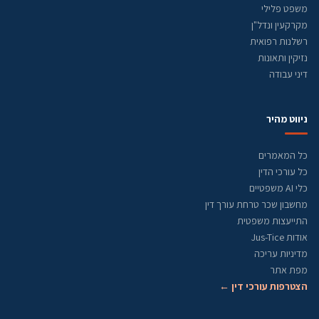
משפט פלילי
מקרקעין ונדל"ן
רשלנות רפואית
נזיקין ותאונות
דיני עבודה
ניווט מהיר
כל המאמרים
כל עורכי הדין
כלי AI משפטיים
מחשבון שכר טרחת עורך דין
התייעצות משפטית
אודות Jus-Tice
מדיניות עריכה
מפת אתר
הצטרפות עורכי דין ←