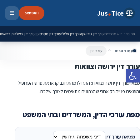
ילוג לתוכן
Jus
Tice
וואטסאפ
☰
פתיחת 
עורך דין גירושין
עורך דין פלילי
עורך דין מקרקעין
עורך דין רשלנות רפואית
תחומי חיפוש מרכזיים
עמוד הבית
עורכי דין
עורך דין ירושה וצוואות
פתח סרגל נגישות
מצאו עורך דין ירושה וצוואות: התחילו מהתחום, קראו את פרטי הפרופיל
והשאירו פנייה רק אחרי שהנתונים מתאימים לצורך שלכם.
מפת עורכי הדין, המשרדים ובתי המשפט
מציאת עורך דין