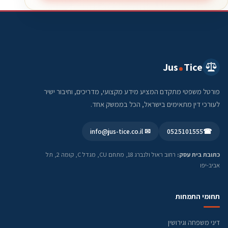
Jus
Tice
פורטל משפטי מתקדם המציע מידע מקצועי, מדריכים, וחיבור ישיר
לעורכי דין מתאימים בישראל, הכל בממשק אחד.
✉ info@jus-tice.co.il
0525101555
☎
כתובת בית עסק:
רחוב ראול ולנברג 18, מתחם CU, מגדל C, קומה 2, תל
אביב-יפו
תחומי התמחות
דיני משפחה וגירושין