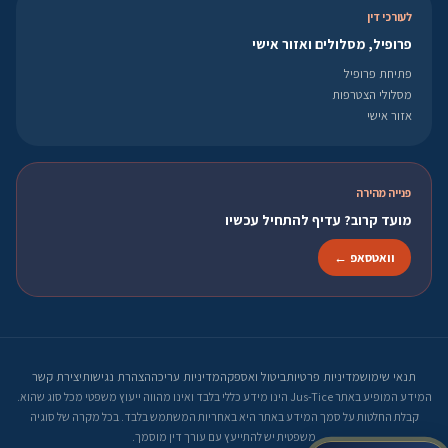
לעורכי דין
פרופיל, מסלולים ואזור אישי
פתיחת פרופיל
מסלולי הצטרפות
אזור אישי
פנייה מהירה
מועד קרוב? עדיף להתחיל עכשיו
וואטסאפ ←
תנאי שימוש
מדיניות פרטיות
ביטול ואספקה
מדיניות עריכה
הצהרת נגישות
יצירת קשר
המידע המופיע באתר Jus-Tice הינו מידע כללי בלבד ואינו מהווה ייעוץ משפטי מכל סוג שהוא.
קבלת החלטות על סמך המידע באתר היא באחריות המשתמש בלבד. בכל מקרה של סוגיה
משפטית יש להתייעץ עם עורך דין מוסמך.