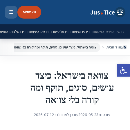
ילוג לתוכן
Jus
Tice
וואטסאפ
☰
פתיחת 
עורך דין גירושין
עורך דין פלילי
עורך דין מקרקעין
עורך דין רשלנות רפואית
תחומי חיפוש מרכזיים
עמוד הבית
צוואה בישראל: כיצד עושים, סוגים, תוקף ומה קורה בלי צוואה
פתח סרגל נגישות
צוואה בישראל: כיצד
עושים, סוגים, תוקף ומה
קורה בלי צוואה
פורסם:
2026-05-23
עודכן לאחרונה:
2026-07-12