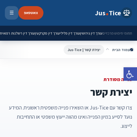
ילוג לתוכן
Jus
Tice
וואטסאפ
☰
פתיחת 
עורך דין גירושין
עורך דין פלילי
עורך דין מקרקעין
עורך דין רשלנות רפואית
תחומי חיפוש מרכזיים
עמוד הבית
יצירת קשר | Jus-Tice
פתח סרגל נגישות
פנייה מסודרת
יצירת קשר
צרו קשר עם Jus-Tice או השאירו פנייה משפטית ראשונית. המידע
נועד לסייע במיון הפנייה ואינו מהווה ייעוץ משפטי או התחייבות
לייצוג.