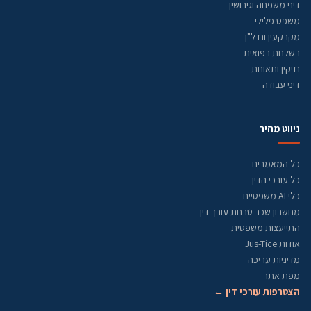
דיני משפחה וגירושין
משפט פלילי
מקרקעין ונדל"ן
רשלנות רפואית
נזיקין ותאונות
דיני עבודה
ניווט מהיר
כל המאמרים
כל עורכי הדין
כלי AI משפטיים
מחשבון שכר טרחת עורך דין
התייעצות משפטית
אודות Jus-Tice
מדיניות עריכה
מפת אתר
הצטרפות עורכי דין ←