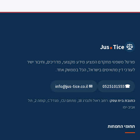
Jus
Tice
פורטל משפטי מתקדם המציע מידע מקצועי, מדריכים, וחיבור ישיר
לעורכי דין מתאימים בישראל, הכל בממשק אחד.
✉ info@jus-tice.co.il
0525101555
☎
כתובת בית עסק:
רחוב ראול ולנברג 18, מתחם CU, מגדל C, קומה 2, תל
אביב-יפו
תחומי התמחות