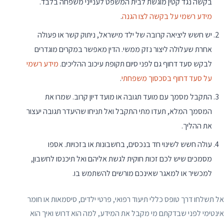
בקשה נגד קטין מוגשת לבית המשפט לענייני משפחה בלבד.
מידע רשמי על בקשה לצו הגנה
.
יש חשש ליציאה קרובה של ילד מישראל, ניתוק קשר או פעולה
אחרת שעלולה ליצור נזק ממשי. הדין מאפשר במקרים מוגדרים
לבקש סעד דחוף גם לפני סיום תקופת עיכוב ההליכים.
מידע רשמי
על סעד דחוף בסכסוך משפחתי
.
התקבל מסמך עם מועד תגובה או מועד דיון קרוב. שמרו את
המסמך המלא, תעדו מתי התקבל ואל תניחו שהיעדר תגובה יעצור
את ההליך.
עולה חשש לשינוי חד בנכסים, בחשבונות או בזכויות. אספו
מסמכים שיש לכם זכות חוקית לגשת אליהם ואל תיכנסו לחשבון,
למכשיר או למאגר שאינכם מורשים להשתמש בו.
אל תשלחו דרך טופס כללי תיעוד רפואי, פרטי ילדים, סיסמאות או חומר
אינטימי לפני שבדקתם מי מקבל את המידע, למה הוא דרוש ואיך הוא