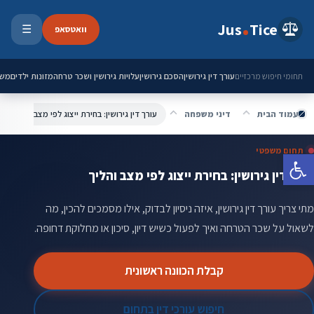
ילוג לתוכן
Jus
Tice
וואטסאפ
☰
פתיחת 
עורך דין גירושין
הסכם גירושין
עלויות גירושין ושכר טרחה
מזונות ילדים
משמ
תחומי חיפוש מרכזיים
עמוד הבית
דיני משפחה
עורך דין גירושין: בחירת ייצוג לפי מצב והליך
תחום משפטי
פתח סרגל נגישות
עורך דין גירושין: בחירת ייצוג לפי מצב והליך
מתי צריך עורך דין גירושין, איזה ניסיון לבדוק, אילו מסמכים להכין, מה
לשאול על שכר הטרחה ואיך לפעול כשיש דיון, סיכון או מחלוקת דחופה.
קבלת הכוונה ראשונית
חיפוש עורכי דין בתחום