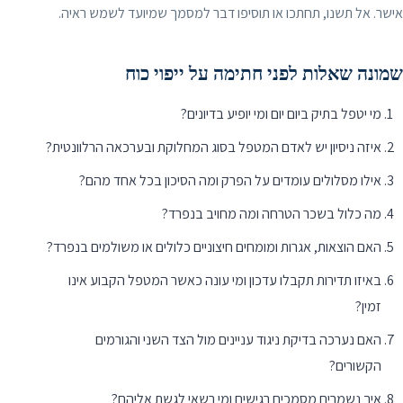
אישר. אל תשנו, תחתכו או תוסיפו דבר למסמך שמיועד לשמש ראיה.
שמונה שאלות לפני חתימה על ייפוי כוח
מי יטפל בתיק ביום יום ומי יופיע בדיונים?
איזה ניסיון יש לאדם המטפל בסוג המחלוקת ובערכאה הרלוונטית?
אילו מסלולים עומדים על הפרק ומה הסיכון בכל אחד מהם?
מה כלול בשכר הטרחה ומה מחויב בנפרד?
האם הוצאות, אגרות ומומחים חיצוניים כלולים או משולמים בנפרד?
באיזו תדירות תקבלו עדכון ומי עונה כאשר המטפל הקבוע אינו
זמין?
האם נערכה בדיקת ניגוד עניינים מול הצד השני והגורמים
הקשורים?
איך נשמרים מסמכים רגישים ומי רשאי לגשת אליהם?