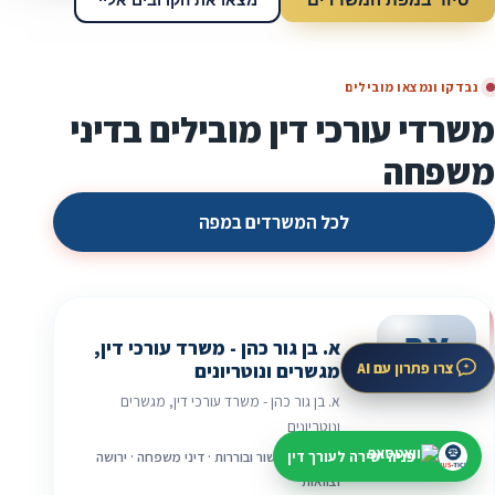
סיור במפת המשרדים
מצאו את הקרובים אליי
נבדקו ונמצאו מובילים
משרדי עורכי דין מובילים בדיני
משפחה
לכל המשרדים במפה
אב
א. בן גור כהן - משרד עורכי דין,
צרו פתרון עם AI
מגשרים ונוטריונים
א. בן גור כהן - משרד עורכי דין, מגשרים
ונוטריונים
פניה ישירה לעורך דין
תל אביב · גישור ובוררות · דיני משפחה · ירושה
וצוואות