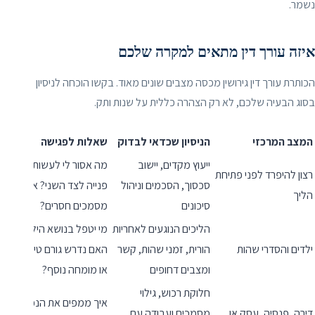
נשמר.
איזה עורך דין מתאים למקרה שלכם
הכותרת עורך דין גירושין מכסה מצבים שונים מאוד. בקשו הוכחה לניסיון
בסוג הבעיה שלכם, לא רק הצהרה כללית על שנות ותק.
המצב המרכזי
הניסיון שכדאי לבדוק
שאלות לפגישה
ייעוץ מקדים, יישוב
מה אסור לי לעשות לפני
רצון להיפרד לפני פתיחת
סכסוך, הסכמים וניהול
פנייה לצד השני? אילו
הליך
סיכונים
מסמכים חסרים?
הליכים הנוגעים לאחריות
מי יטפל בנושא הילדים?
ילדים והסדרי שהות
הורית, זמני שהות, קשר
האם נדרש גורם טיפולי
ומצבים דחופים
או מומחה נוסף?
חלוקת רכוש, גילוי
איך ממפים את הנכסים?
דירה, פנסיה, עסק או
מסמכים ועבודה עם