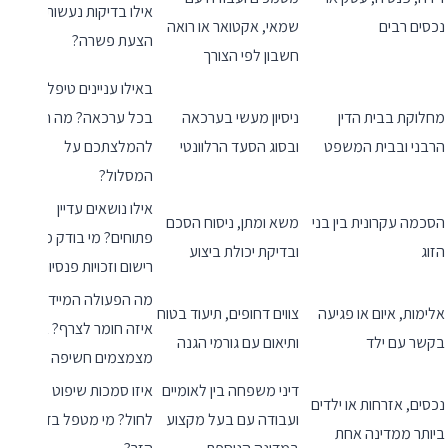
אילו בדיקות נעשות לפני
נכסים רבים
שמאי, אקטואר או רואה
הצעת פשרה?
חשבון לפי הצורך
באילו עניינים טיפלתם
מחלוקת בבית הדין
ניסיון מעשי בערכאה
בכל ערכאה? מה הבסיס
הרבני ובבית המשפט
ובסוג הסעד הרלוונטי
להמלצתכם על
המסלול?
אילו נושאים עדיין
הסכמה עקרונית בין בני
משא ומתן, ניסוח הסכם
פתוחים? מי בודק מס,
הזוג
ובדיקת יכולת ביצוע
רישום וזכויות פנסיוניות?
מה הפעולה המיידית?
אלימות, איום או פגיעה
צווים דחופים, תיעוד בטוח
איזה חומר לצרף? איך
בקשר עם ילד
ותיאום עם גורמי הגנה
מצמצמים חשיפה וסיכון?
דיני משפחה בין לאומיים
איזו סמכות שיפוט עשויה
נכסים, אזרחות או ילדים
ועבודה עם בעל מקצוע
לחול? מי מטפל בדין
ביותר ממדינה אחת