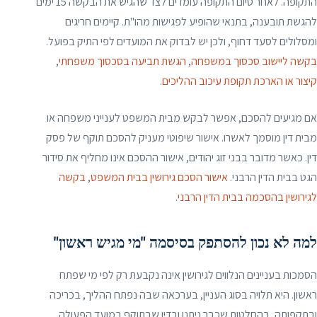
התקופה. לאחר סיום התקופה עומדים לצד שהגיש את הבקשה 15 ימים
להגשת תובענה, בתנאי שהופיע לפגישות מהו"ת. קיימים חריגים
ומסלולים לסעד דחוף, ולכן יש לבדוק את המועדים לפי התיק בפועל.
בקשה ליישוב סכסוך במשפחה
,
הגשת תביעה בסכסוך משפחתי
,
קיצור או הארכת תקופת עיכוב ההליכים
.
אם מגיעים להסכם, אפשר לבקש מבית המשפט לענייני משפחה או
מבית דין מוסמך לאשרו. אישור שיפוטי מעניק להסכם תוקף של פסק
דין. כאשר מדובר בבני זוג יהודים, אישור ההסכם אינו מחליף את סידור
הגט בבית הדין הרבני.
אישור הסכם גירושין בבית המשפט
,
בקשה
לגירושין בהסכמה בבית הדין הרבני
.
למה לא נכון להסתפק בסיסמה "מי מגיש ראשון"
הסמכות בעניינים הנלווים לגירושין אינה נקבעת רק לפי מי שפתח
ראשון. היא תלויה בסוג העניין, בערכאה שבה נפתח ההליך, בכריכה
ובתקפותה, בהחלטות שכבר ניתנו ובדין שבתוקף במועד הפעולה.