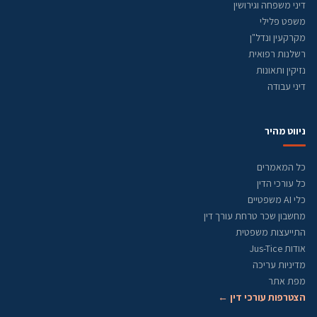
דיני משפחה וגירושין
משפט פלילי
מקרקעין ונדל"ן
רשלנות רפואית
נזיקין ותאונות
דיני עבודה
ניווט מהיר
כל המאמרים
כל עורכי הדין
כלי AI משפטיים
מחשבון שכר טרחת עורך דין
התייעצות משפטית
אודות Jus-Tice
מדיניות עריכה
מפת אתר
הצטרפות עורכי דין ←