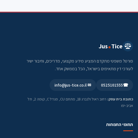
Jus
Tice
פורטל משפטי מתקדם המציע מידע מקצועי, מדריכים, וחיבור ישיר
לעורכי דין מתאימים בישראל, הכל בממשק אחד.
✉ info@jus-tice.co.il
0525101555
☎
כתובת בית עסק:
רחוב ראול ולנברג 18, מתחם CU, מגדל C, קומה 2, תל
אביב-יפו
תחומי התמחות