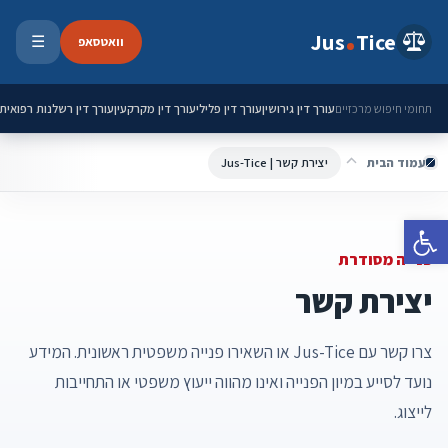
ילוג לתוכן
Jus
Tice
וואטסאפ
☰
פתיחת 
עורך דין גירושין
עורך דין פלילי
עורך דין מקרקעין
עורך דין רשלנות רפואית
תחומי חיפוש מרכזיים
עמוד הבית
יצירת קשר | Jus-Tice
פתח סרגל נגישות
פנייה מסודרת
יצירת קשר
צרו קשר עם Jus-Tice או השאירו פנייה משפטית ראשונית. המידע
נועד לסייע במיון הפנייה ואינו מהווה ייעוץ משפטי או התחייבות
לייצוג.