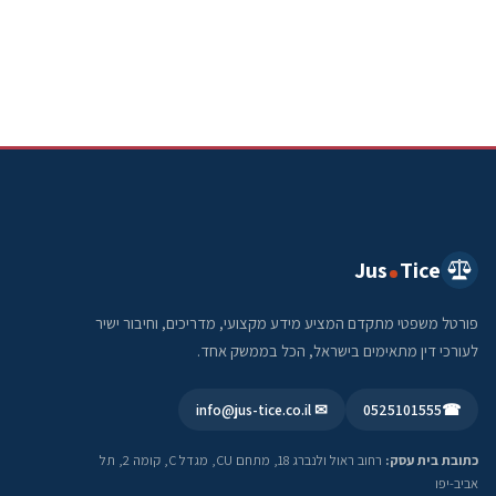
Jus
Tice
פורטל משפטי מתקדם המציע מידע מקצועי, מדריכים, וחיבור ישיר
לעורכי דין מתאימים בישראל, הכל בממשק אחד.
✉ info@jus-tice.co.il
0525101555
☎
כתובת בית עסק:
רחוב ראול ולנברג 18, מתחם CU, מגדל C, קומה 2, תל
אביב-יפו