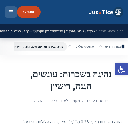
ילוג לתוכן
Jus
Tice
וואטסאפ
☰
פתיחת 
עורך דין גירושין
עורך דין פלילי
עורך דין מקרקעין
עורך דין רשלנות רפואית
תחומי חיפוש מרכזיים
עמוד הבית
משפט פלילי
נהיגה בשכרות: עונשים, הגנה, רישיון
פתח סרגל נגישות
נהיגה בשכרות: עונשים,
הגנה, רישיון
פורסם:
2026-05-23
עודכן לאחרונה:
2026-07-12
נהיגה בשכרות (מעל 0.25 מ"ג/ל) היא עבירה פלילית בישראל.