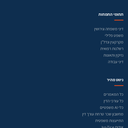
תחומי התמחות
דיני משפחה וגירושין
משפט פלילי
מקרקעין ונדל"ן
רשלנות רפואית
נזיקין ותאונות
דיני עבודה
ניווט מהיר
כל המאמרים
כל עורכי הדין
כלי AI משפטיים
מחשבון שכר טרחת עורך דין
התייעצות משפטית
אודות Jus-Tice