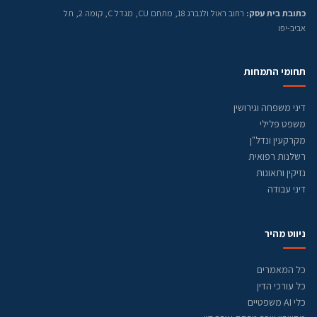
כתובת בית עסק:
רחוב ראול ולנברג 18, מתחם CU, מגדל C, קומה 2, תל
אביב-יפו
תחומי התמחות
דיני משפחה וגירושין
משפט פלילי
מקרקעין ונדל"ן
רשלנות רפואית
נזיקין ותאונות
דיני עבודה
ניווט מהיר
כל המאמרים
כל עורכי הדין
כלי AI משפטיים