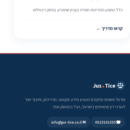
כלל המונע התדיינות חוזרת בעניין שהוכרע בפסק דין חלוט
קראו מדריך
Jus
Tice
פורטל משפטי מתקדם המציע מידע מקצועי, מדריכים, וחיבור ישיר
לעורכי דין מתאימים בישראל, הכל בממשק אחד.
✉ info@jus-tice.co.il
0525101555
☎