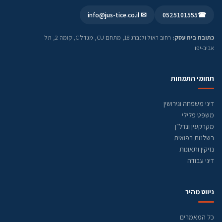
✉ info@jus-tice.co.il
0525101555
☎
כתובת בית עסק:
רחוב ראול ולנברג 18, מתחם CU, מגדל C, קומה 2, תל
אביב-יפו
תחומי התמחות
דיני משפחה וגירושין
משפט פלילי
מקרקעין ונדל"ן
רשלנות רפואית
נזיקין ותאונות
דיני עבודה
ניווט מהיר
כל המאמרים