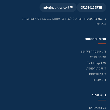
✉ info@jus-tice.co.il
0525101555
☎
כתובת בית עסק:
רחוב ראול ולנברג 18, מתחם CU, מגדל C, קומה 2, תל
אביב-יפו
תחומי התמחות
דיני משפחה וגירושין
משפט פלילי
מקרקעין ונדל"ן
רשלנות רפואית
נזיקין ותאונות
דיני עבודה
ניווט מהיר
כל המאמרים