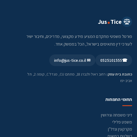
Jus
Tice
פורטל משפטי מתקדם המציע מידע מקצועי, מדריכים, וחיבור ישיר
לעורכי דין מתאימים בישראל, הכל בממשק אחד.
✉ info@jus-tice.co.il
0525101555
☎
כתובת בית עסק:
רחוב ראול ולנברג 18, מתחם CU, מגדל C, קומה 2, תל
אביב-יפו
תחומי התמחות
דיני משפחה וגירושין
משפט פלילי
מקרקעין ונדל"ן
רשלנות רפואית