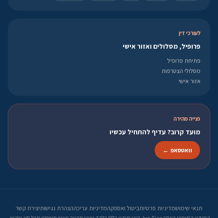
לעורכי דין
פרופיל, מסלולים ואזור אישי
פתיחת פרופיל
מסלולי הצטרפות
אזור אישי
פנייה מהירה
מועד קרוב? עדיף להתחיל עכשיו
וואטסאפ ←
תנאי שימוש
מדיניות פרטיות
ביטול ואספקה
מדיניות עריכה
הצהרת נגישות
יצירת קשר
המידע המופיע באתר Jus-Tice הינו מידע כללי בלבד ואינו מהווה ייעוץ משפטי מכל סוג שהוא.