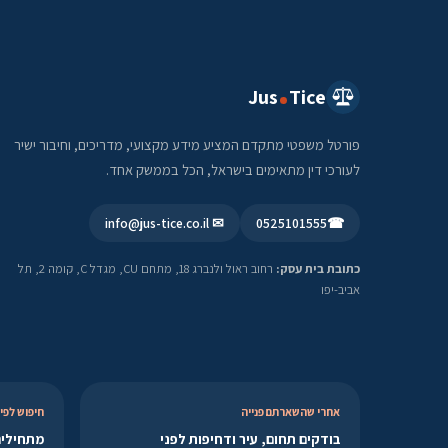
Jus
Tice
פורטל משפטי מתקדם המציע מידע מקצועי, מדריכים, וחיבור ישיר
לעורכי דין מתאימים בישראל, הכל בממשק אחד.
✉ info@jus-tice.co.il
0525101555
☎
כתובת בית עסק:
רחוב ראול ולנברג 18, מתחם CU, מגדל C, קומה 2, תל
אביב-יפו
אחרי שהשארתם פנייה
חיפוש לפי 
בודקים תחום, עיר ודחיפות לפני
מתחילים