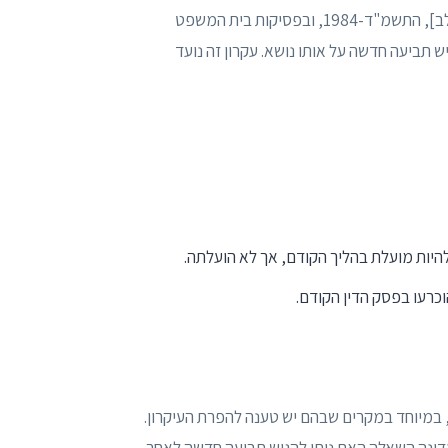
הבסיס החוקי למעשי בית דין בישראל נמצא בחוק בתי המשפט [נוסח משולב], התשמ"ד-1984, ובפסיקות בית המשפט
גיש תביעה חדשה על אותו נושא. עקרון זה נועד
היות מועלת בהליך הקודם, אך לא הועלתה.
רעו בפסק הדין הקודם.
 במיוחד במקרים שבהם יש טענה להפרת העיקרון.
נון ובניה, נדונה השאלה האם ניתן להגיש תביעה חדשה לאחר