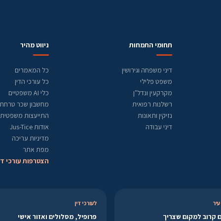
תחומי התמחות
ניווט מהיר
דיני משפחה וגירושין
כל המאמרים
משפט פלילי
כל עורכי הדין
מקרקעין ונדל"ן
כלי AI משפטיים
רשלנות רפואית
מחשבון שכר טרחת ע
נזיקין ותאונות
התייעצות משפטית
דיני עבודה
אודות Jus-Tice
מדיניות עריכה
מפת אתר
הצטרפות עורכי די
עיר
לעורכי דין
 קרוב למקום שצריך
פרופיל, מסלולים ואזור אישי