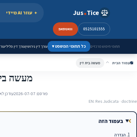
ילוג לתוכן
Jus
Tice
עוזר AI מיידי
0525101555
וואטסאפ
כל תחומי המשפט
▾
עורך דין גירושין
עורך דין פלילי
עורך
תחומי חיפוש מרכזיים
עמוד הבית
מעשה בית דין
מעשה בית
פורסם:
2026-07-07
עודכן לא
EN: Res Judicata · doctrine
בעמוד הזה
הגדרה