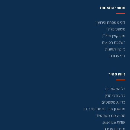
תחומי התמחות
דיני משפחה וגירושין
משפט פלילי
מקרקעין ונדל"ן
רשלנות רפואית
נזיקין ותאונות
דיני עבודה
ניווט מהיר
כל המאמרים
כל עורכי הדין
כלי AI משפטיים
מחשבון שכר טרחת עורך דין
התייעצות משפטית
אודות Jus-Tice
מדיניות עריכה