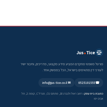
Jus
Tice
פורטל משפטי מתקדם המציע מידע מקצועי, מדריכים, וחיבור ישיר
לעורכי דין מתאימים בישראל, הכל בממשק אחד.
✉ info@jus-tice.co.il
0525101555
☎
כתובת בית עסק:
רחוב ראול ולנברג 18, מתחם CU, מגדל C, קומה 2, תל
אביב-יפו