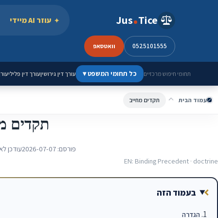
ילוג לתוכן
Jus
Tice
עוזר AI מיידי
0525101555
וואטסאפ
כל תחומי המשפט
▾
עורך דין גירושין
עורך דין פלילי
עורך
תחומי חיפוש מרכזיים
עמוד הבית
תקדים מחייב
תקדים מח
פורסם:
2026-07-07
עודכן לא
EN: Binding Precedent · doctrine
בעמוד הזה
הגדרה