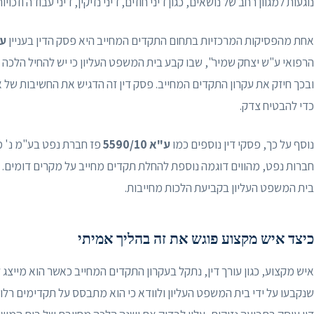
נוגעות למגוון רחב של נושאים, כגון דיני חוזים, דיני נזיקין, דיני עבודה וזכויו
אחת מהפסיקות המרכזיות בתחום התקדים המחייב היא פסק הדין בעניין
ע"א
הרפואי ע"ש יצחק שמיר", שבו קבע בית המשפט העליון כי יש להחיל הלכה
ובכך חיזק את עקרון התקדים המחייב. פסק דין זה הדגיש את החשיבות של 
כדי להבטיח צדק.
נוסף על כך, פסקי דין נוספים כמו
ע"א 5590/10
פז חברת נפט בע"מ נ' מ
חברות נפט, מהווים דוגמה נוספת להחלת תקדים מחייב על מקרים דומים. 
בית המשפט העליון בקביעת הלכות מחייבות.
כיצד איש מקצוע פוגש את זה בהליך אמיתי
איש מקצוע, כגון עורך דין, נתקל בעקרון התקדים המחייב כאשר הוא מייצג 
שנקבעו על ידי בית המשפט העליון ולוודא כי הוא מתבסס על תקדימים רלוונ