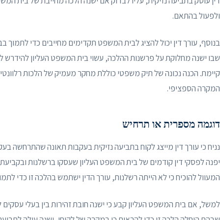
דין עוסק בתביעה נזיקית, עליו לבדוק אם ישנה הלכה מחייבת של בית המשפ
ולפעול בהתאם.
בנוסף, עורך דין יכול להציג לבית המשפט תקדימים מחייבים כדי לתמוך ב
שבו ישנה מחלוקת על פרשנות ההלכה, עשוי בית המשפט העליון להידרש לסו
קיימת. הכנה נכונה של תיק משפטי כוללת מחקר מעמיק של הלכות רלוונטיו
המקרה הספציפי.
דוגמה מספרית או תרחיש
נניח כי עורך דין מייצג לקוח בתביעה נזיקית בעקבות תאונה שהתרחשה בעק
יפנה לפסקי דין קודמים של בית המשפט העליון שעסקו ברשלנות ובקביעת 
המעוול להוכיח כי לא הייתה רשלנות, עורך הדין ישתמש בהלכה זו כדי לתמו
למשל, אם בית המשפט העליון קבע כי ישנה חובת זהירות בין בעלי עסקים ל
שבהם הוחלה הלכה זו כדי להראות כי במקרה של לקוחו, ישנה עילה לתביעה 