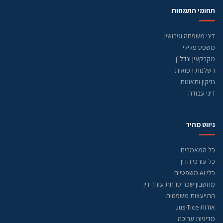
תחומי התמחות
דיני משפחה וגירושין
משפט פלילי
מקרקעין ונדל"ן
רשלנות רפואית
נזיקין ותאונות
דיני עבודה
ניווט מהיר
כל המאמרים
כל עורכי הדין
כלי AI משפטיים
מחשבון שכר טרחת עורך דין
התייעצות משפטית
אודות Jus-Tice
מדיניות עריכה