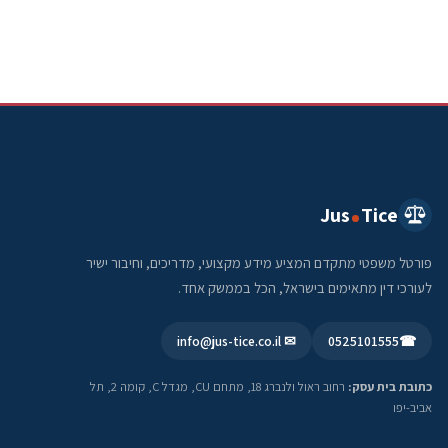
Jus
Tice
פורטל משפטי מתקדם המציע מידע מקצועי, מדריכים, וחיבור ישיר
לעורכי דין מתאימים בישראל, הכל בממשק אחד.
✉ info@jus-tice.co.il
0525101555
☎
כתובת בית עסק:
רחוב ראול ולנברג 18, מתחם CU, מגדל C, קומה 2, תל
אביב-יפו