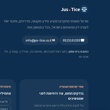
Jus
Tice
פורטל משפטי מתקדם המציע מידע מקצועי, מדריכים, וחיבור ישיר
לעורכי דין מתאימים בישראל, הכל בממשק אחד.
✉ info@jus-tice.co.il
0525101555
☎
כתובת בית עסק:
רחוב ראול ולנברג 18, מתחם CU, מגדל C, קומה 2, תל
אביב-יפו
אחרי שהשארתם פנייה
חיפוש לפי 
בודקים תחום, עיר ודחיפות לפני
מתחילים
שממשיכים
תל אביב
בלי להציג מידע כללי כייעוץ אישי או הבטחה
ראשון לצ