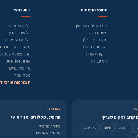
תחומי התמחות
ניווט מהיר
דיני משפחה וגירושין
כל המאמרים
משפט פלילי
כל עורכי הדין
מקרקעין ונדל"ן
כלי AI משפטיים
רשלנות רפואית
מחשבון שכר טרחת ע
נזיקין ותאונות
התייעצות משפטית
דיני עבודה
אודות Jus-Tice
מדיניות עריכה
מפת אתר
הצטרפות עורכי די
עיר
לעורכי דין
 קרוב למקום שצריך
פרופיל, מסלולים ואזור אישי
פתיחת פרופיל
ירושלים
חיפה
באר שבע
מסלולי הצטרפות
יון