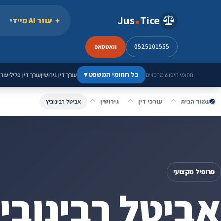
ילוג לתוכן
Jus
Tice
עוזר AI מיידי
0525101555
וואטסאפ
כל תחומי המשפט
▾
עורך דין גירושין
עורך דין פלילי
עורך
תחומי חיפוש מרכזיים
עמוד הבית
עורכי דין
גירושין
אביטל רבינוביץ
פרופיל מקצועי
אביטל רבינובי