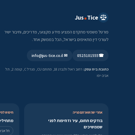
Jus
Tice
פורטל משפטי מתקדם המציע מידע מקצועי, מדריכים, וחיבור ישיר
לעורכי דין מתאימים בישראל, הכל בממשק אחד.
✉ info@jus-tice.co.il
0525101555
☎
כתובת בית עסק:
רחוב ראול ולנברג 18, מתחם CU, מגדל C, קומה 2, תל
אביב-יפו
אחרי שהשארתם פנייה
חיפוש לפי 
בודקים תחום, עיר ודחיפות לפני
מתחילים
שממשיכים
תל אביב