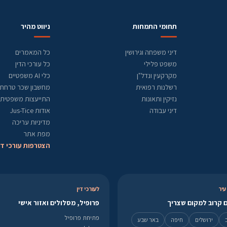
תחומי התמחות
ניווט מהיר
דיני משפחה וגירושין
כל המאמרים
משפט פלילי
כל עורכי הדין
מקרקעין ונדל"ן
כלי AI משפטיים
רשלנות רפואית
מחשבון שכר טרחת ע
נזיקין ותאונות
התייעצות משפטית
דיני עבודה
אודות Jus-Tice
מדיניות עריכה
מפת אתר
הצטרפות עורכי די
עיר
לעורכי דין
 קרוב למקום שצריך
פרופיל, מסלולים ואזור אישי
פתיחת פרופיל
ירושלים
חיפה
באר שבע