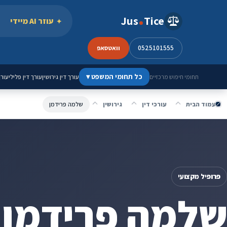
ילוג לתוכן
Jus
Tice
עוזר AI מיידי
0525101555
וואטסאפ
כל תחומי המשפט
▾
עורך דין גירושין
עורך דין פלילי
עורך
תחומי חיפוש מרכזיים
עמוד הבית
עורכי דין
גירושין
שלמה פרידמן
פרופיל מקצועי
שלמה פרידמן