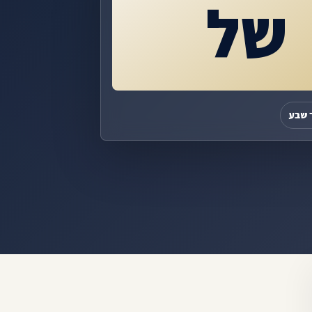
של
 שבע