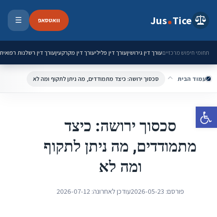
ילוג לתוכן
Jus
Tice
וואטסאפ
☰
פתיחת 
עורך דין גירושין
עורך דין פלילי
עורך דין מקרקעין
עורך דין רשלנות רפואית
תחומי חיפוש מרכזיים
עמוד הבית
סכסוך ירושה: כיצד מתמודדים, מה ניתן לתקוף ומה לא
פתח סרגל נגישות
סכסוך ירושה: כיצד
מתמודדים, מה ניתן לתקוף
ומה לא
פורסם:
2026-05-23
עודכן לאחרונה:
2026-07-12