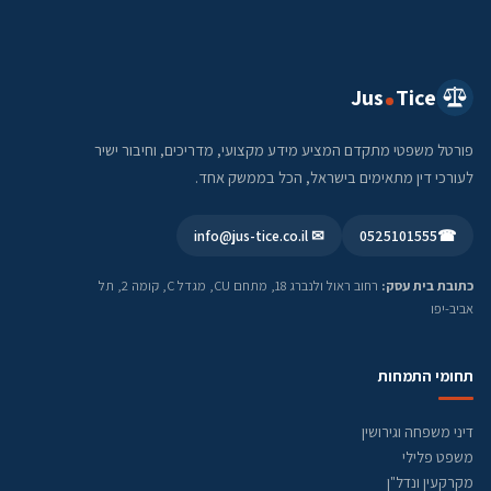
Jus
Tice
פורטל משפטי מתקדם המציע מידע מקצועי, מדריכים, וחיבור ישיר
לעורכי דין מתאימים בישראל, הכל בממשק אחד.
✉ info@jus-tice.co.il
0525101555
☎
כתובת בית עסק:
רחוב ראול ולנברג 18, מתחם CU, מגדל C, קומה 2, תל
אביב-יפו
תחומי התמחות
דיני משפחה וגירושין
משפט פלילי
מקרקעין ונדל"ן