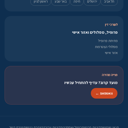
תל אביב
ירושלים
חיפה
באר שבע
ראשון לציון
לעורכי דין
פרופיל, מסלולים ואזור אישי
פתיחת פרופיל
מסלולי הצטרפות
אזור אישי
פנייה מהירה
מועד קרוב? עדיף להתחיל עכשיו
וואטסאפ ←
תנאי שימוש
מדיניות פרטיות
ביטול ואספקה
מדיניות עריכה
הצהרת נגישות
יצירת קשר