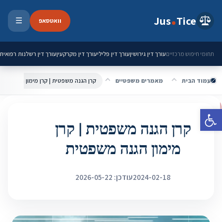
ילוג לתוכן
Jus
Tice
וואטסאפ
☰
פתיחת 
עורך דין גירושין
עורך דין פלילי
עורך דין מקרקעין
עורך דין רשלנות רפואית
תחומי חיפוש מרכזיים
עמוד הבית
מאמרים משפטיים
קרן הגנה משפטית | קרן מימון הגנה משפ
פתח סרגל נגישות
קרן הגנה משפטית | קרן
מימון הגנה משפטית
2024-02-18
עודכן: 2026-05-22