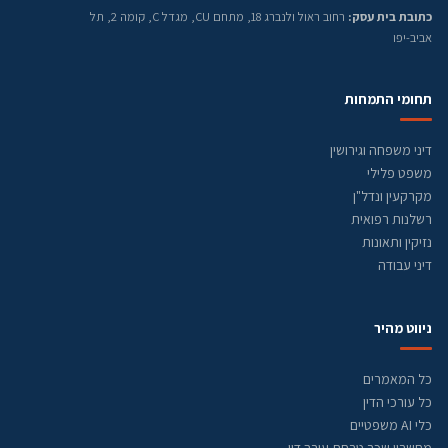
כתובת בית עסק:
רחוב ראול ולנברג 18, מתחם CU, מגדל C, קומה 2, תל
אביב-יפו
תחומי התמחות
דיני משפחה וגירושין
משפט פלילי
מקרקעין ונדל"ן
רשלנות רפואית
נזיקין ותאונות
דיני עבודה
ניווט מהיר
כל המאמרים
כל עורכי הדין
כלי AI משפטיים