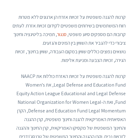
קרנות להגנה משפטית על זכויות אזרח הן ארגונים ללא מטרות
רווח המשתמשים בשירותים משפטיים לקידום זכויות אזרח. לעתים
קרובות הם מספקים סיוע משפטי,
סנגור
, תמיכה בליטיגציה וחינוך
ציבורי כדי להגביר את השוויון בין המינים והגזעים.
נושאים נפוצים כוללים שוויון במקום העבודה, שוויון בחינוך, זכויות
הגירה, זכויות הצבעה ומניעת אלימות.
קרנות להגנה משפטית על זכויות האזרח כוללות את NAACP
Legal Defense and Education Fund, את Women's
Equity Action League Educational and Legal Defense
Fund, ואת ה-National Organization for Women Legal
Defense and Education Fund Legal Momentum, הקרן
האסיאתית האמריקאית להגנה וחינוך משפטית, קרן ההגנה
והחינוך המשפטית של מקסיקו האמריקאית, קרן החינוך וההגנה
לזכויות נכים, וקרן ההגנה והחינוך המשפטית של טרנסג'נדרים