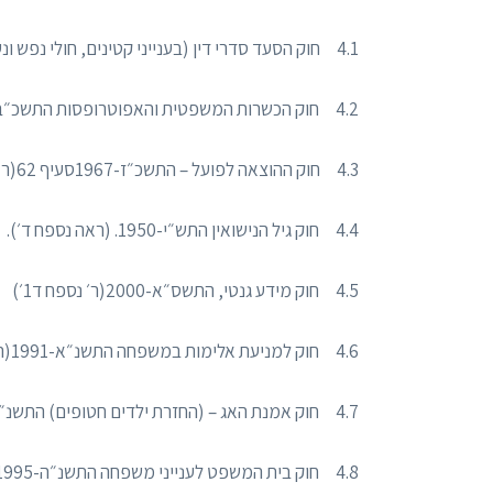
4.1 חוק הסעד סדרי דין (בענייני קטינים, חולי נפש ונעדרים), התשט״ו-1955(להלן חוק הסעד סדרי דין) (ראה נספח א׳).
4.2 חוק הכשרות המשפטית והאפוטרופסות התשכ״ב-1962(ראה נספח ב׳).
4.3 חוק ההוצאה לפועל – התשכ״ז-1967סעיף 62(ראה נספח ג׳).
4.4 חוק גיל הנישואין התש״י-1950. (ראה נספח ד׳).
4.5 חוק מידע גנטי, התשס״א-2000(ר׳ נספח ד1׳)
4.6 חוק למניעת אלימות במשפחה התשנ״א-1991(הוראה 3.23בתע״ס).
4.7 חוק אמנת האג – (החזרת ילדים חטופים) התשנ״א-1991- התערבות מכח חוק זה מוסדרת בהוראה 8.36בתע״ס.
4.8 חוק בית המשפט לענייני משפחה התשנ״ה-1995(ראה הוראה 3.34בתע״ס).