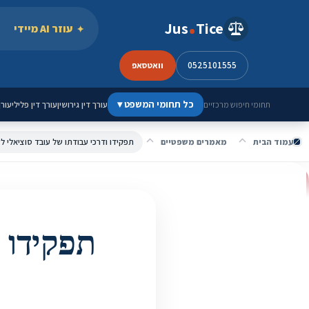
ילוג לתוכן
Jus
Tice
עוזר AI מיידי
0525101555
וואטסאפ
כל תחומי המשפט
▾
עורך דין גירושין
עורך דין פלילי
עורך
תחומי חיפוש מרכזיים
עמוד הבית
מאמרים משפטיים
תפקידו ודרכי עבודתו של עובד סוציאלי לענ
תפקידו ו