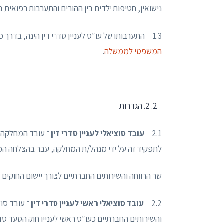
נישואין, חטיפות ילדים בין ההורים והתערבות רפואית ב
1.3 התערבותו של עו״ס לעניין סדרי דין הינה, בדרך כלל, מכוח צו של ערכאה משפטית או פניה יזומה של ב״כ
המשפטי לממשלה
.
2. הגדרות
2.1
עובד סוציאלי לעניין סדרי דין ־
עובד המחלקה ל
לתפקיד זה על ידי מנהל/ת המחלקה, עבר בהצלחה הכשר
שר הרווחה והשירותים החברתיים לצורך יישום החוקים
2.2
עובד סוציאלי ראשי לעניין סדרי דין ־
עובד סוצ
והשירותים החברתיים כעו״ס ראשי לעניין חוק הסעד סדרי די