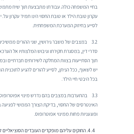
בחיי המשפחה כולה. עבודתו מתבצעת תוך שיח מתמשך
עקרון טובת הילד או טובת החסוי הינו תמיד עקרון על. 
לסייע בחיזוק המערכת המשפחתית.
3.2 במצבים של משבר גירושין, שני ההורים ממשיכים
סדרי דין, במסגרת חקירתו וגיבוש המלצותיו אל הערכא
תוך הסתייעות בצוות המחלקה לשירותים חברתיים ובמס
יש לשאוף, ככל הניתן, לסייע להורים להגיע לתוכנית 
בכל היבטי חיי הילד.
3.3 בהתערבות במצבים בהם נדרש מינוי אפוטרופוס ל
האינטרסים של החסוי, בדיקת הצורך הממשי לפגיעה ב
ופוגעניות פחות ממינוי אפוטרופוס.
4. החוקים עליהם מופקדים העובדים הסוציאליים לעניין סדרי דין