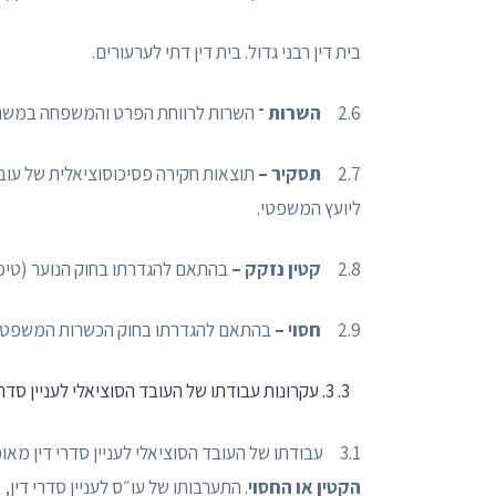
בית דין רבני גדול. בית דין דתי לערעורים.
2.6
השרות ־
השרות לרווחת הפרט והמשפחה במשרד
2.7
תסקיר –
תוצאות חקירה פסיכוסוציאלית של עובד
ליועץ המשפטי.
2.8
קטין נזקק –
בהתאם להגדרתו בחוק הנוער (טיפול 
2.9
חסוי –
בהתאם להגדרתו בחוק הכשרות המשפטית ו
3. עקרונות עבודתו של העובד הסוציאלי לעניין סדרי דין
3.1 עבודתו של העובד הסוציאלי לעניין סדרי דין מאופיינת בראיית התא המשפחתי כמערכת,
הקטין או החסוי
. התערבותו של עו״ס לעניין סדרי די