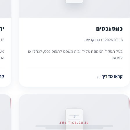
כונס נכסים
יח
2026-07-18
1 דקת קריאה
-18
בעל תפקיד הממונה על ידי בית משפט לתפוס נכס, לנהלו או
מעמ
לממשו
הפס
קראו מדריך
קר
J
JUS-TICE.CO.IL