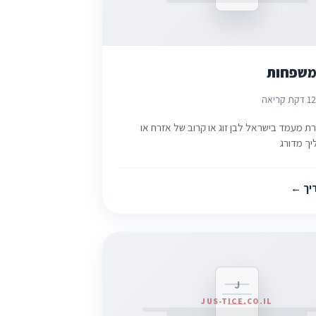
משפחות
2
1 דקת קריאה
ת מעמד בישראל לבן זוג או קרוב של אזרח או
יך מדורג
יך
J
JUS-TICE.CO.IL