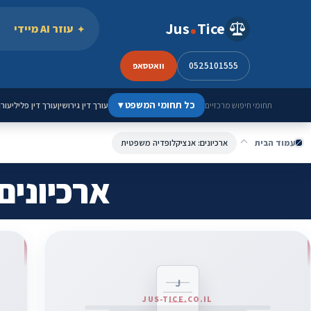
ילוג לתוכן
Jus
Tice
עוזר AI מיידי
0525101555
וואטסאפ
כל תחומי המשפט
▾
עורך דין גירושין
עורך דין פלילי
עורך
תחומי חיפוש מרכזיים
עמוד הבית
ארכיונים: אנציקלופדיה משפטית
ארכיונים
J
JUS-TICE.CO.IL