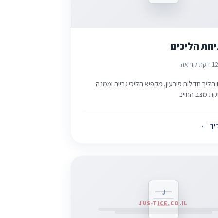
יחת הליכים
2
1 דקת קריאה
הליך חדלות פירעון, מקפיא הליכי גבייה וממנה
קת מצב החייב
יך
J
JUS-TICE.CO.IL