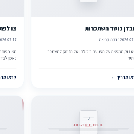
בדן כושר השתכרות
צו לפת
2026-07
1 דקת קריאה
026-07-17
 נזק המפצה על הפגיעה ביכולתו של הניזוק להשתכר
הצו הפותח 
יד
נאמן לבדי
או מדריך
קראו מדר
J
JUS-TICE.CO.IL