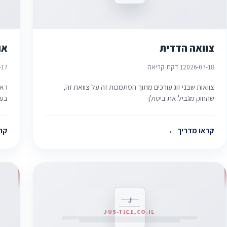
צוואה הדדית
או
2026-07-18
1 דקת קריאה
-17
צוואות שבני זוג עורכים מתוך הסתמכות זה על צוואת זה,
ראש
שהחוק מגביל את ביטולן
בעת
קראו מדריך
קר
J
JUS-TICE.CO.IL