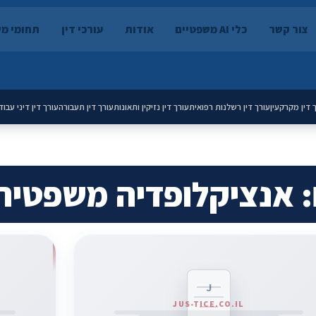
צור קשר
כלי AI משפטיים
אודות
עורכי דין
תחומי מ
 דין מקרקעין
עורך דין רשלנות רפואית
עורך דין נזיקין ותאונות
עורך דין תעבורה
עורך דין דיני עבוד
: אנציקלופדיה משפטית
J
JUS-TICE.CO.IL