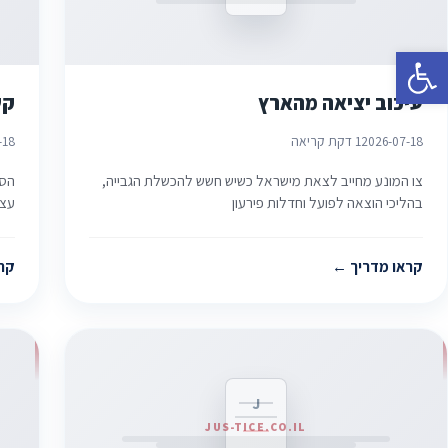
פתח סרגל נגישות
עיכוב יציאה מהארץ
קש
2026-07-18
1 דקת קריאה
-18
צו המונע מחייב לצאת מישראל כשיש חשש להכשלת הגבייה,
הסכ
בהליכי הוצאה לפועל וחדלות פירעון
עצ
קראו מדריך
קר
J
JUS-TICE.CO.IL