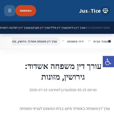
ילוג לתוכן
Jus
Tice
וואטסאפ
☰
פתיחת 
עורך דין גירושין
עורך דין פלילי
עורך דין מקרקעין
עורך דין רשלנות רפואית
תחומי חיפוש מרכזיים
עמוד הבית
דיני משפחה
עורך דין משפחה אשדוד: גירושין, מזונות
פתח סרגל נגישות
עורך דין משפחה אשדוד:
גירושין, מזונות
פורסם:
2026-05-23
עודכן לאחרונה:
2026-07-19
עורך דין משפחה באשדוד מייצג בבית המשפט לענייני משפחה