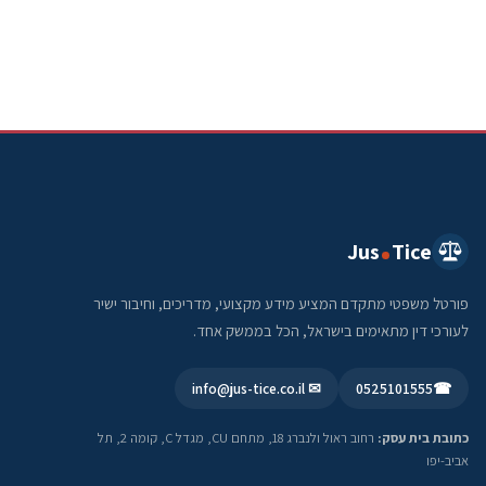
Jus
Tice
פורטל משפטי מתקדם המציע מידע מקצועי, מדריכים, וחיבור ישיר
לעורכי דין מתאימים בישראל, הכל בממשק אחד.
✉ info@jus-tice.co.il
0525101555
☎
כתובת בית עסק:
רחוב ראול ולנברג 18, מתחם CU, מגדל C, קומה 2, תל
אביב-יפו