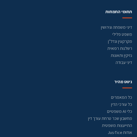
תחומי התמחות
דיני משפחה וגירושין
משפט פלילי
מקרקעין ונדל"ן
רשלנות רפואית
נזיקין ותאונות
דיני עבודה
ניווט מהיר
כל המאמרים
כל עורכי הדין
כלי AI משפטיים
מחשבון שכר טרחת עורך דין
התייעצות משפטית
אודות Jus-Tice