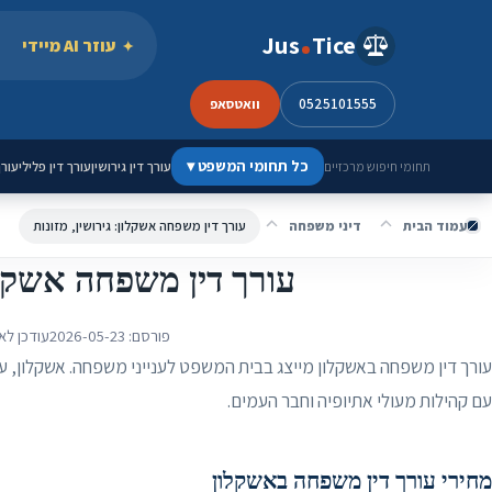
ילוג לתוכן
Jus
Tice
עוזר AI מיידי
0525101555
וואטסאפ
כל תחומי המשפט
▾
עורך דין גירושין
עורך דין פלילי
עורך
תחומי חיפוש מרכזיים
עמוד הבית
דיני משפחה
עורך דין משפחה אשקלון: גירושין, מזונות
עורך דין משפחה אשקלון
פורסם:
2026-05-23
עודכן לא
עורך דין משפחה באשקלון מייצג בבית המשפט לענייני משפחה. אשקלון, עיר
עם קהילות מעולי אתיופיה וחבר העמים.
מחירי עורך דין משפחה באשקלון