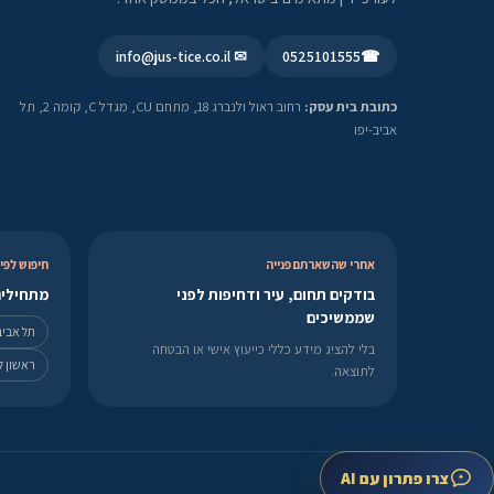
✉ info@jus-tice.co.il
0525101555
☎
כתובת בית עסק:
רחוב ראול ולנברג 18, מתחם CU, מגדל C, קומה 2, תל
אביב-יפו
אחרי שהשארתם פנייה
חיפוש לפי 
בודקים תחום, עיר ודחיפות לפני
מתחילים
שממשיכים
תל אביב
בלי להציג מידע כללי כייעוץ אישי או הבטחה
ראשון לצ
לתוצאה.
צרו פתרון עם AI