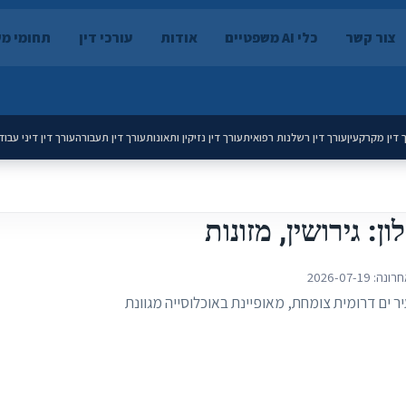
צור קשר
כלי AI משפטיים
אודות
עורכי דין
תחומי מ
 דין מקרקעין
עורך דין רשלנות רפואית
עורך דין נזיקין ותאונות
עורך דין תעבורה
עורך דין דיני עבוד
: גירושין, מזונות
חרונה:
2026-07-19
 ים דרומית צומחת, מאופיינת באוכלוסייה מגוונת