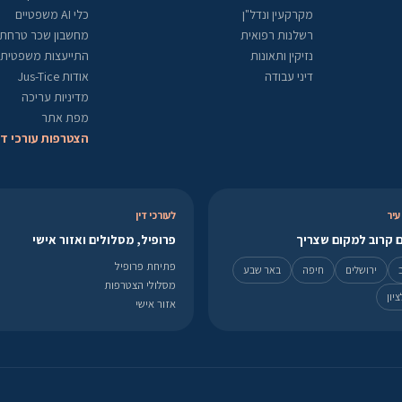
מקרקעין ונדל"ן
כלי AI משפטיים
רשלנות רפואית
מחשבון שכר טרחת ע
נזיקין ותאונות
התייעצות משפטית
דיני עבודה
אודות Jus-Tice
מדיניות עריכה
מפת אתר
הצטרפות עורכי די
עיר
לעורכי דין
 קרוב למקום שצריך
פרופיל, מסלולים ואזור אישי
פתיחת פרופיל
ירושלים
חיפה
באר שבע
מסלולי הצטרפות
יון
אזור אישי