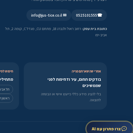
✉ info@jus-tice.co.il
0525101555
☎
כתובת בית עסק:
רחוב ראול ולנברג 18, מתחם CU, מגדל C, קומה 2, תל
אביב-יפו
אחרי שהשארתם פנייה
חיפוש לפי 
בודקים תחום, עיר ודחיפות לפני
מתחילים
שממשיכים
תל אביב
בלי להציג מידע כללי כייעוץ אישי או הבטחה
ראשון לצ
לתוצאה.
צרו פתרון עם AI