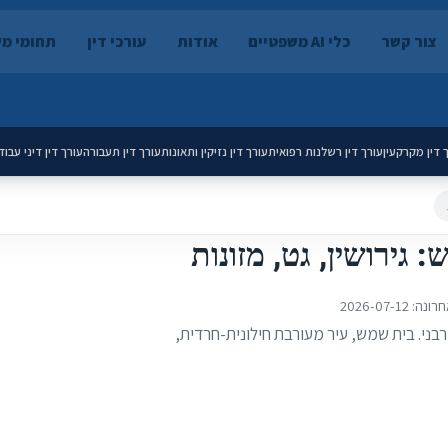
צור קשר
כלי AI משפטיים
אודות
עורכי דין
תחומי מ
 דין מקרקעין
עורך דין רשלנות רפואית
עורך דין נזיקין ותאונות
עורך דין תעבורה
עורך דין דיני עבוד
גירושין, גט, מזונות
חרונה:
2026-07-12
בני. בית שמש, עיר מעורבת חילונית-חרדית,