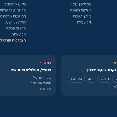
מקרקעין ונדל"ן
כלי AI משפטיים
רשלנות רפואית
מחשבון שכר טרחת ע
נזיקין ותאונות
התייעצות משפטית
דיני עבודה
אודות Jus-Tice
מדיניות עריכה
מפת אתר
הצטרפות עורכי די
עיר
לעורכי דין
 קרוב למקום שצריך
פרופיל, מסלולים ואזור אישי
פתיחת פרופיל
ירושלים
חיפה
באר שבע
מסלולי הצטרפות
יון
אזור אישי