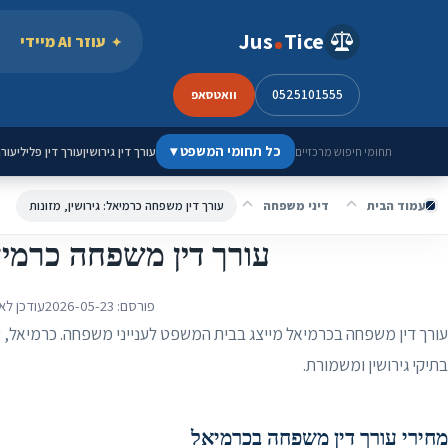
ילוג לתוכן
Jus
Tice
עוזר AI מיידי
0525101555
וואטסאפ
כל תחומי המשפט
▾
עורך דין גירושין
עורך דין פלילי
עורך
תחומי חיפוש מרכזיים
עמוד הבית
דיני משפחה
עורך דין משפחה כרמיאל: גירושין, מזונות
עורך דין משפחה כרמיאל
פורסם:
2026-05-23
עודכן לא
עורך דין משפחה בכרמיאל מייצג בבית המשפט לענייני משפחה. כרמיאל, עיר
בתיקי גירושין ומשמורת.
מחירי עורך דין משפחה בכרמיאל