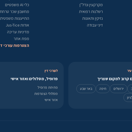
מקרקעין ונדל"ן
כלי AI משפטיים
רשלנות רפואית
מחשבון שכר טרחת ע
נזיקין ותאונות
התייעצות משפטית
דיני עבודה
אודות Jus-Tice
מדיניות עריכה
מפת אתר
הצטרפות עורכי די
עיר
לעורכי דין
 קרוב למקום שצריך
פרופיל, מסלולים ואזור אישי
פתיחת פרופיל
ירושלים
חיפה
באר שבע
מסלולי הצטרפות
יון
אזור אישי