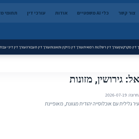
צור קשר
כלי AI משפטיים
אודות
עורכי דין
תחומי מ
 דין מקרקעין
עורך דין רשלנות רפואית
עורך דין נזיקין ותאונות
עורך דין תעבורה
עורך דין דיני עבוד
: גירושין, מזונות
חרונה:
2026-07-19
 גלילית עם אוכלוסייה יהודית מגוונת, מאופיינת