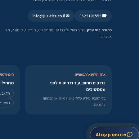
✉ info@jus-tice.co.il
0525101555
☎
כתובת בית עסק:
רחוב ראול ולנברג 18, מתחם CU, מגדל C, קומה 2, תל
אביב-יפו
אחרי שהשארתם פנייה
חיפוש לפי 
בודקים תחום, עיר ודחיפות לפני
מתחילים
שממשיכים
תל אביב
בלי להציג מידע כללי כייעוץ אישי או הבטחה
ראשון לצ
לתוצאה.
צרו פתרון עם AI