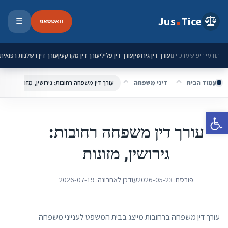
ילוג לתוכן
Jus
Tice
וואטסאפ
☰
פתיחת 
עורך דין גירושין
עורך דין פלילי
עורך דין מקרקעין
עורך דין רשלנות רפואית
תחומי חיפוש מרכזיים
עמוד הבית
דיני משפחה
עורך דין משפחה רחובות: גירושין, מזונות
פתח סרגל נגישות
עורך דין משפחה רחובות:
גירושין, מזונות
פורסם:
2026-05-23
עודכן לאחרונה:
2026-07-19
עורך דין משפחה ברחובות מייצג בבית המשפט לענייני משפחה