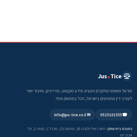
Jus
Tice
פורטל משפטי מתקדם המציע מידע מקצועי, מדריכים, וחיבור ישיר
לעורכי דין מתאימים בישראל, הכל בממשק אחד.
✉ info@jus-tice.co.il
0525101555
☎
כתובת בית עסק:
רחוב ראול ולנברג 18, מתחם CU, מגדל C, קומה 2, תל
אביב-יפו