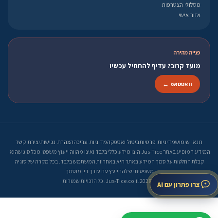
מסלולי הצטרפות
אזור אישי
פנייה מהירה
מועד קרוב? עדיף להתחיל עכשיו
וואטסאפ ←
תנאי שימוש
מדיניות פרטיות
ביטול ואספקה
מדיניות עריכה
הצהרת נגישות
יצירת קשר
המידע המופיע באתר Jus-Tice הינו מידע כללי בלבד ואינו מהווה ייעוץ משפטי מכל סוג שהוא.
קבלת החלטות על סמך המידע באתר היא באחריות המשתמש בלבד. בכל מקרה של סוגיה
משפטית יש להתייעץ עם עורך דין מוסמך.
© 2026 Jus-Tice.co.il. כל הזכויות שמורות.
צרו פתרון עם AI