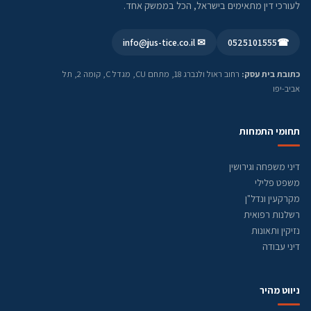
לעורכי דין מתאימים בישראל, הכל בממשק אחד.
✉ info@jus-tice.co.il
0525101555
☎
כתובת בית עסק:
רחוב ראול ולנברג 18, מתחם CU, מגדל C, קומה 2, תל
אביב-יפו
תחומי התמחות
דיני משפחה וגירושין
משפט פלילי
מקרקעין ונדל"ן
רשלנות רפואית
נזיקין ותאונות
דיני עבודה
ניווט מהיר