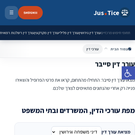
ילוג לתוכן
Jus
Tice
וואטסאפ
☰
פתיחת 
עורך דין גירושין
עורך דין פלילי
עורך דין מקרקעין
עורך דין רשלנות רפואית
תחומי חיפוש מרכזיים
עמוד הבית
עורכי דין
עורך דין סייבר
פתח סרגל נגישות
מצאו עורך דין סייבר: התחילו מהתחום, קראו את פרטי הפרופיל והשאירו
פנייה רק אחרי שהנתונים מתאימים לצורך שלכם.
מפת עורכי הדין, המשרדים ובתי המשפט
מציאת עורך דין