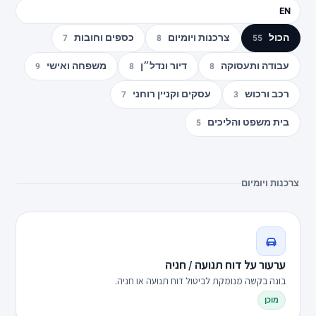
EN
הכול
צרכנות ויומיום
כספים וחובות
7
8
55
עבודה ותעסוקה
דיור ונדל״ן
משפחה ואישי
9
8
8
רכב ורכוש
עסקים וקניין רוחני
7
3
בית משפט והליכים
5
צרכנות ויומיום
ערעור על דוח תנועה / חניה
בונה בקשה מנומקת לביטול דוח תנועה או חניה.
מוכן