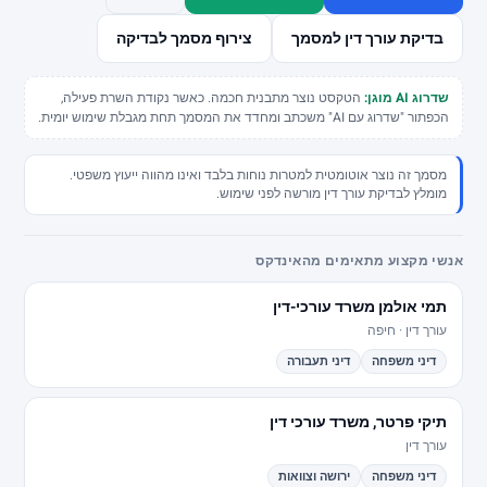
שליחת וואטסאפ
בדיקת עורך דין למסמך
צירוף מסמך לבדיקה
טופס פנייה
שדרוג AI מוגן:
הטקסט נוצר מתבנית חכמה. כאשר נקודת השרת פעילה,
מסלולים לעורכי דין
הכפתור "שדרוג עם AI" משכתב ומחדד את המסמך תחת מגבלת שימוש יומית.
מסמך זה נוצר אוטומטית למטרות נוחות בלבד ואינו מהווה ייעוץ משפטי.
מומלץ לבדיקת עורך דין מורשה לפני שימוש.
אחרי שהשארתם פנייה
בודקים תחום, עיר ודחיפות לפני שממשיכים
אנשי מקצוע מתאימים מהאינדקס
בלי להציג מידע כללי כייעוץ אישי או הבטחה לתוצאה.
תמי אולמן משרד עורכי-דין
עורך דין · חיפה
חיפוש לפי עיר
דיני משפחה
דיני תעבורה
מתחילים קרוב למקום שצריך
תיקי פרטר, משרד עורכי דין
תל אביב
ירושלים
חיפה
באר שבע
ראשון לציון
עורך דין
דיני משפחה
ירושה וצוואות